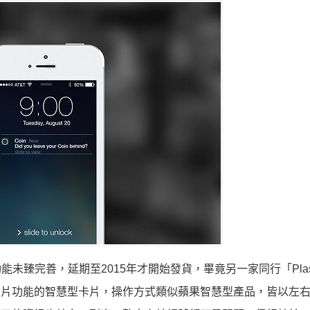
功能未臻完善，延期至2015年才開始發貨，畢竟另一家同行「Plas
0張卡片功能的智慧型卡片，操作方式類似蘋果智慧型產品，皆以左