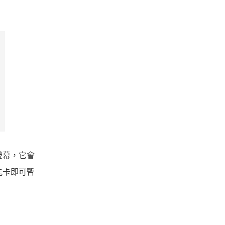
螢幕，它會
能卡即可暫