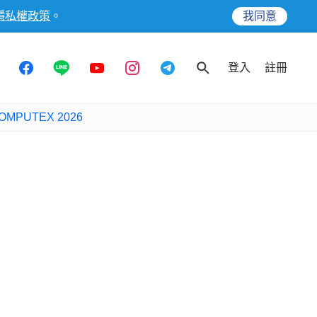
隱私權政策
。
我同意
登入
註冊
OMPUTEX 2026