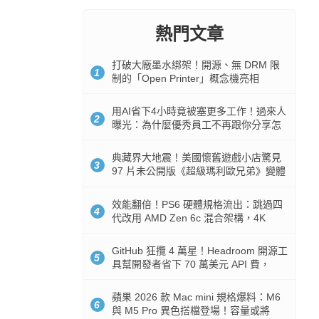
熱門文章
打破大廠墨水綁架！開源、無 DRM 限
1
制的「Open Printer」概念機亮相
用AI省下4小時竟被塞更多工作！過來人
2
曝光：為什麼優秀員工不再跟你分享怎
麼使用AI
典藏界大地震！美國懷舊遊戲小店驚見
3
97 片未公開版《超級瑪利歐兄弟》變體
任天堂卡帶
效能翻倍！PS6 硬體規格流出：跳過四
4
代改用 AMD Zen 6c 混合架構，4K
120fps 與全光追時代來臨
GitHub 狂攬 4 萬星！Headroom 開源工
5
具幫開發者省下 70 萬美元 API 費，
Token 消耗暴降 92%
蘋果 2026 款 Mac mini 規格爆料：M6
6
與 M5 Pro 異色搭檔登場！容量或將