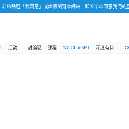
，若您點選「我同意」或繼續瀏覽本網站，即表示您同意我們的
片
活動
討論區
課程
#AI ChatGPT
深度有料
C