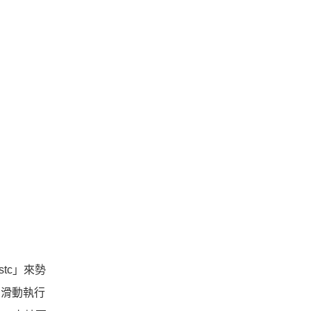
tc」來勢
右滑動執行