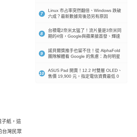
512GB 起跳
Linux 市占率突然翻倍、Windows 跌破
7
六成？最新數據背後恐另有原因
台積電2奈米太猛了！流片量是3奈米同
8
期的4倍，Google與蘋果搶首發、輝達
與AMD排隊等產能
諾貝爾獎推手也留不住！從 AlphaFold
9
團隊解體看 Google 的焦慮：為何明星
實驗室要為 Gemini 讓路？
ASUS Pad 開賣！12.2 吋雙層 OLED、
10
售價 19,900 元，指定電信資費最低 0
元入手
電子紙，這
的台灣民眾