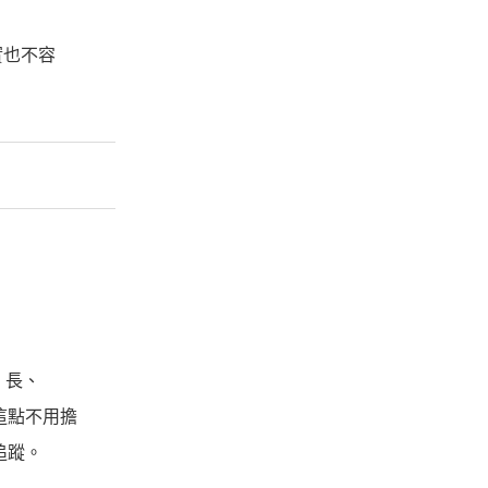
實也不容
、長、
這點不用擔
追蹤。