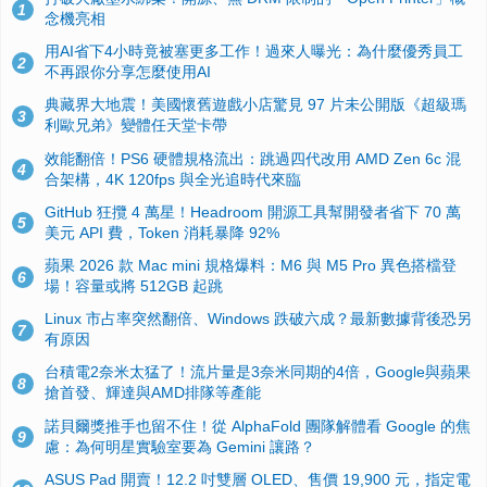
1
念機亮相
用AI省下4小時竟被塞更多工作！過來人曝光：為什麼優秀員工
2
不再跟你分享怎麼使用AI
典藏界大地震！美國懷舊遊戲小店驚見 97 片未公開版《超級瑪
3
利歐兄弟》變體任天堂卡帶
效能翻倍！PS6 硬體規格流出：跳過四代改用 AMD Zen 6c 混
4
合架構，4K 120fps 與全光追時代來臨
GitHub 狂攬 4 萬星！Headroom 開源工具幫開發者省下 70 萬
5
美元 API 費，Token 消耗暴降 92%
蘋果 2026 款 Mac mini 規格爆料：M6 與 M5 Pro 異色搭檔登
6
場！容量或將 512GB 起跳
Linux 市占率突然翻倍、Windows 跌破六成？最新數據背後恐另
7
有原因
台積電2奈米太猛了！流片量是3奈米同期的4倍，Google與蘋果
8
搶首發、輝達與AMD排隊等產能
諾貝爾獎推手也留不住！從 AlphaFold 團隊解體看 Google 的焦
9
慮：為何明星實驗室要為 Gemini 讓路？
ASUS Pad 開賣！12.2 吋雙層 OLED、售價 19,900 元，指定電