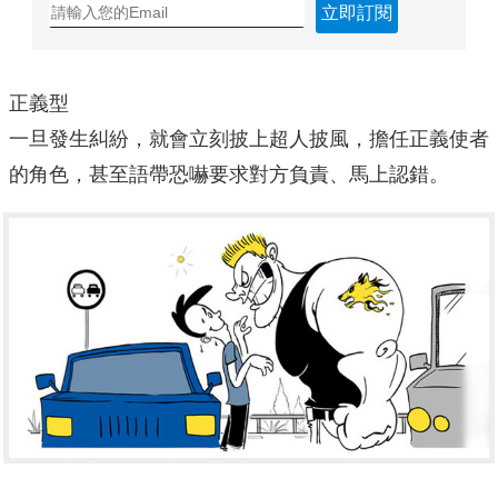
立即訂閱
正義型
一旦發生糾紛，就會立刻披上超人披風，擔任正義使者
的角色，甚至語帶恐嚇要求對方負責、馬上認錯。