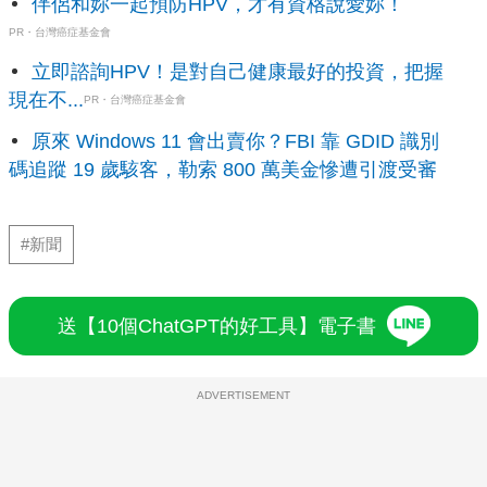
伴侶和妳一起預防HPV，才有資格說愛妳！
PR・台灣癌症基金會
立即諮詢HPV！是對自己健康最好的投資，把握
現在不...
PR・台灣癌症基金會
原來 Windows 11 會出賣你？FBI 靠 GDID 識別
碼追蹤 19 歲駭客，勒索 800 萬美金慘遭引渡受審
#新聞
送【10個ChatGPT的好工具】電子書
ADVERTISEMENT