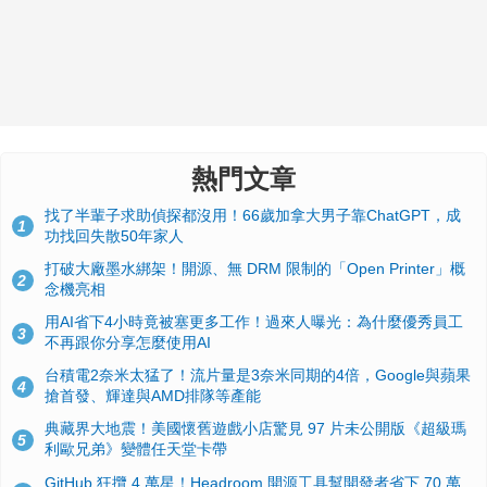
熱門文章
找了半輩子求助偵探都沒用！66歲加拿大男子靠ChatGPT，成
1
功找回失散50年家人
打破大廠墨水綁架！開源、無 DRM 限制的「Open Printer」概
2
念機亮相
用AI省下4小時竟被塞更多工作！過來人曝光：為什麼優秀員工
3
不再跟你分享怎麼使用AI
台積電2奈米太猛了！流片量是3奈米同期的4倍，Google與蘋果
4
搶首發、輝達與AMD排隊等產能
典藏界大地震！美國懷舊遊戲小店驚見 97 片未公開版《超級瑪
5
利歐兄弟》變體任天堂卡帶
GitHub 狂攬 4 萬星！Headroom 開源工具幫開發者省下 70 萬