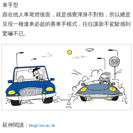
車手型
跟在他人車尾燈後面，就是感覺渾身不對勁，所以總是
呈現一種逢車必超的賽車手模式，往往讓新手駕駛感到
驚嚇不已。
延伸閱讀：
blogs.lse.ac.uk