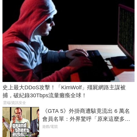
史上最大DDoS攻擊！「KimWolf」殭屍網路主謀被
捕，破紀錄30Tbps流量癱瘓全球！
雲端/資訊安全
《GTA 5》外掛商遭駭竟流出 6 萬名
會員名單：外界驚呼「原來這麼多人
在開掛！」
遊戲/電競