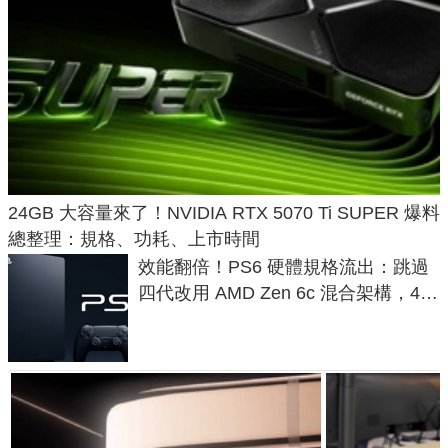
24GB 大容量來了！NVIDIA RTX 5070 Ti SUPER 爆料
總整理：規格、功耗、上市時間
效能翻倍！PS6 硬體規格流出：跳過
四代改用 AMD Zen 6c 混合架構，4K
120fps 與全光追時代來臨