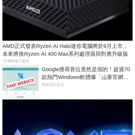
AMD正式發表Ryzen AI Halo迷你電腦將於9月上市，
未來將推Ryzen AI 400 Max系列處理器與對應升級版
半導體/電子產業
Google搜尋首位竟然是假的！超過70
款熱門Windows軟體爆「山寨官網」
危機
雲端/資訊安全