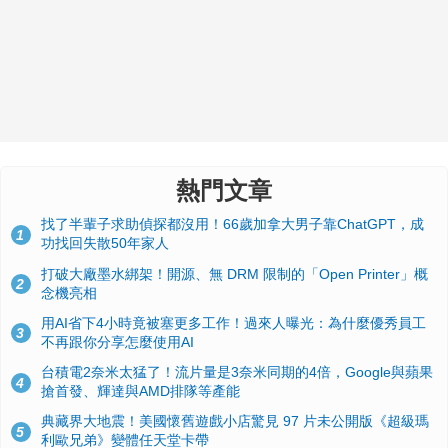
熱門文章
找了半輩子求助偵探都沒用！66歲加拿大男子靠ChatGPT，成
1
功找回失散50年家人
打破大廠墨水綁架！開源、無 DRM 限制的「Open Printer」概
2
念機亮相
用AI省下4小時竟被塞更多工作！過來人曝光：為什麼優秀員工
3
不再跟你分享怎麼使用AI
台積電2奈米太猛了！流片量是3奈米同期的4倍，Google與蘋果
4
搶首發、輝達與AMD排隊等產能
典藏界大地震！美國懷舊遊戲小店驚見 97 片未公開版《超級瑪
5
利歐兄弟》變體任天堂卡帶