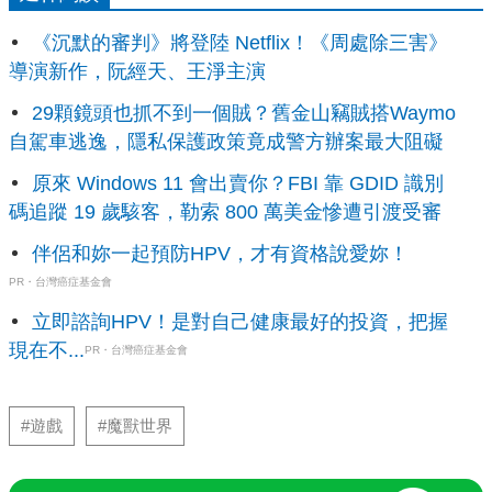
《沉默的審判》將登陸 Netflix！《周處除三害》
導演新作，阮經天、王淨主演
29顆鏡頭也抓不到一個賊？舊金山竊賊搭Waymo
自駕車逃逸，隱私保護政策竟成警方辦案最大阻礙
原來 Windows 11 會出賣你？FBI 靠 GDID 識別
碼追蹤 19 歲駭客，勒索 800 萬美金慘遭引渡受審
伴侶和妳一起預防HPV，才有資格說愛妳！
PR・台灣癌症基金會
立即諮詢HPV！是對自己健康最好的投資，把握
現在不...
PR・台灣癌症基金會
#遊戲
#魔獸世界