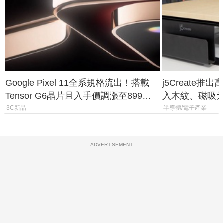
Google Pixel 11全系規格流出！搭載
j5Create
Tensor G6晶片且入手價調漲至899美
入木紋、磁吸
元
3C新品
半導體/電子產業
ADVERTISEMENT