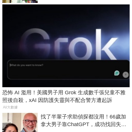
恐怖 AI 濫用！美國男子用 Grok 生成數千張兒童不雅
照後自殺，xAI 因防護失靈與不配合警方遭起訴
AI/大數據
找了半輩子求助偵探都沒用！66歲加
拿大男子靠ChatGPT，成功找回失散