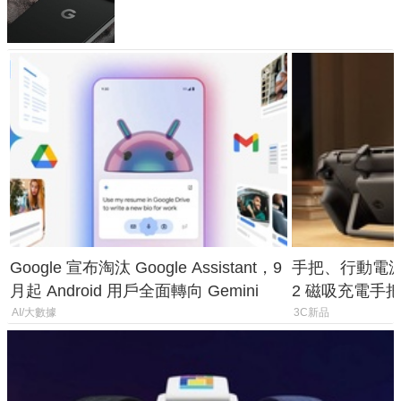
120 倍變焦挑戰攝影極限
Google 宣布淘汰 Google Assistant，9
手把、行動電源合體
月起 Android 用戶全面轉向 Gemini
2 磁吸充電手把
倍
AI/大數據
3C新品