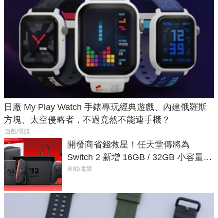
日廠 My Play Watch 手錶專玩經典遊戲、內建俄羅斯
方塊、太空侵略者，不過竟然不能連手機？
遊戲/電競
開發商省錢救星！任天堂傳將為
Switch 2 新增 16GB / 32GB 小容量遊
戲卡的選擇
遊戲/電競