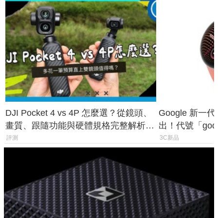
DJI Pocket 4 vs 4P 怎麼選？從鏡頭、
Google 新一代 
畫質、跟隨功能與硬體規格完整解析，
出！代號「god
一次看懂兩台差異
鎖定 AI 應用
評測
3C新品