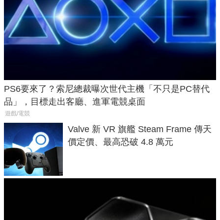
PS6要來了？索尼總裁曝次世代主機「不只是PC替代
品」，目標走出客廳、進軍電競桌面
遊戲/電競
Valve 新 VR 旗艦 Steam Frame 傳天
價定價、最高恐破 4.8 萬元