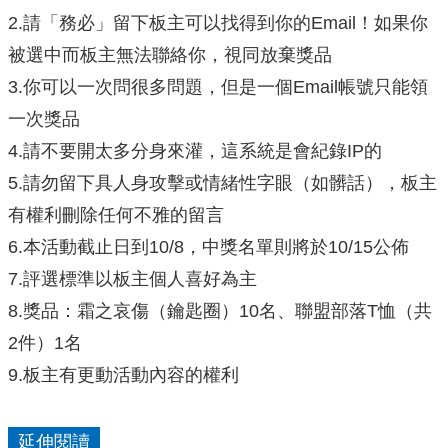
2.請「務必」留下板主可以找得到你的Email！如果你
被選中而板主無法聯絡你，視同放棄獎品
3.你可以一次問很多問題，但是一個Email帳號只能領
一次獎品
4.請不要開太多分身來灌，這系統是會紀錄IP的
5.請勿留下具人身攻擊或情緒性字眼（如髒話），板主
有權利刪除任何不雅的留言
6.本活動截止日到10/8，中獎名單則將於10/15公佈
7.評選標準以板主個人喜好為主
8.獎品：霜之哀傷（鑰匙圈）10名、聯盟部落T恤（共
2件）1名
9.板主有更動活動內容的權利
延伸閱讀