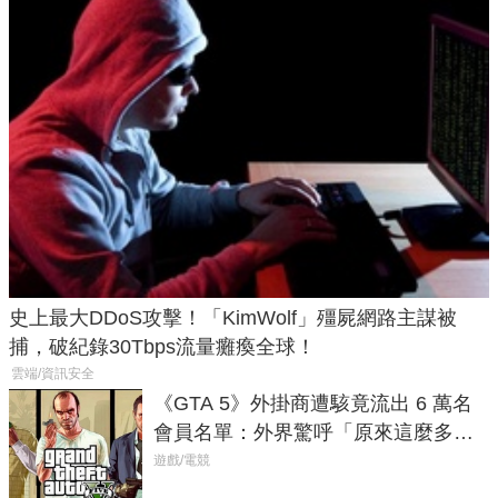
史上最大DDoS攻擊！「KimWolf」殭屍網路主謀被
捕，破紀錄30Tbps流量癱瘓全球！
雲端/資訊安全
《GTA 5》外掛商遭駭竟流出 6 萬名
會員名單：外界驚呼「原來這麼多人
在開掛！」
遊戲/電競