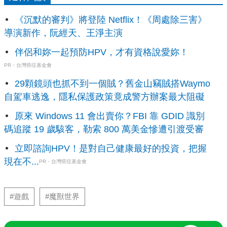
《沉默的審判》將登陸 Netflix！《周處除三害》
導演新作，阮經天、王淨主演
伴侶和妳一起預防HPV，才有資格說愛妳！
PR・台灣癌症基金會
29顆鏡頭也抓不到一個賊？舊金山竊賊搭Waymo
自駕車逃逸，隱私保護政策竟成警方辦案最大阻礙
原來 Windows 11 會出賣你？FBI 靠 GDID 識別
碼追蹤 19 歲駭客，勒索 800 萬美金慘遭引渡受審
立即諮詢HPV！是對自己健康最好的投資，把握
現在不...
PR・台灣癌症基金會
#遊戲
#魔獸世界