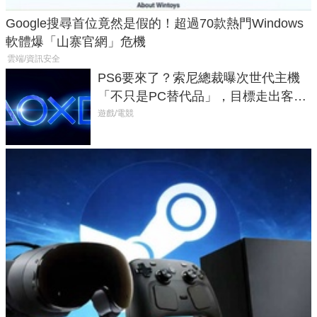
Google搜尋首位竟然是假的！超過70款熱門Windows
軟體爆「山寨官網」危機
雲端/資訊安全
PS6要來了？索尼總裁曝次世代主機
「不只是PC替代品」，目標走出客
廳、進軍電競桌面
遊戲/電競