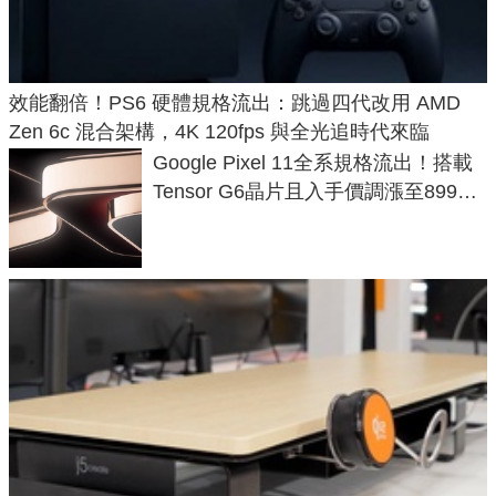
效能翻倍！PS6 硬體規格流出：跳過四代改用 AMD
Zen 6c 混合架構，4K 120fps 與全光追時代來臨
Google Pixel 11全系規格流出！搭載
Tensor G6晶片且入手價調漲至899美
元