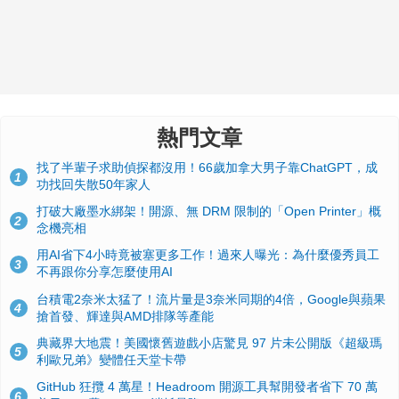
熱門文章
找了半輩子求助偵探都沒用！66歲加拿大男子靠ChatGPT，成
1
功找回失散50年家人
打破大廠墨水綁架！開源、無 DRM 限制的「Open Printer」概
2
念機亮相
用AI省下4小時竟被塞更多工作！過來人曝光：為什麼優秀員工
3
不再跟你分享怎麼使用AI
台積電2奈米太猛了！流片量是3奈米同期的4倍，Google與蘋果
4
搶首發、輝達與AMD排隊等產能
典藏界大地震！美國懷舊遊戲小店驚見 97 片未公開版《超級瑪
5
利歐兄弟》變體任天堂卡帶
GitHub 狂攬 4 萬星！Headroom 開源工具幫開發者省下 70 萬
6