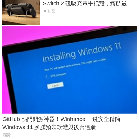
Switch 2 磁吸充電手把殼，續航最高
延長 1.5 倍
3C新品
GitHub 熱門開源神器！Winhance 一鍵安全精簡
Windows 11 臃腫預裝軟體與後台追蹤
趨勢