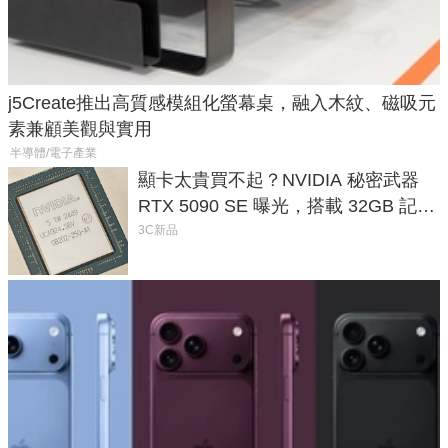
j5Create推出高質感模組化螢幕桌，融入木紋、磁吸元
素兼顧美觀與實用
半導體/電子產業
顯卡太貴買不起？NVIDIA 秘密武器
RTX 5090 SE 曝光，搭載 32GB 記憶
體
3C新品