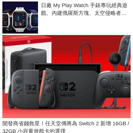
日廠 My Play Watch 手錶專玩經典遊
戲、內建俄羅斯方塊、太空侵略者，
不過竟然不能連手機？
開發商省錢救星！任天堂傳將為 Switch 2 新增 16GB /
32GB 小容量遊戲卡的選擇