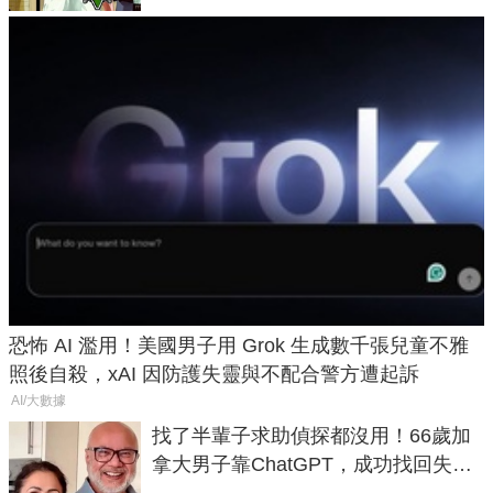
恐怖 AI 濫用！美國男子用 Grok 生成數千張兒童不雅
照後自殺，xAI 因防護失靈與不配合警方遭起訴
AI/大數據
找了半輩子求助偵探都沒用！66歲加
拿大男子靠ChatGPT，成功找回失散