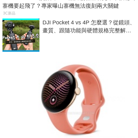
寨機要起飛了？專家曝山寨機無法復刻兩大關鍵
3C新品
DJI Pocket 4 vs 4P 怎麼選？從鏡頭、
畫質、跟隨功能與硬體規格完整解
析，一次看懂兩台差異