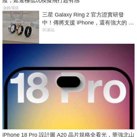
蹤，延遲極低玩模擬飛行超有感
遊戲/電競
三星 Galaxy Ring 2 官方證實研發
中！傳將支援 iPhone，還有強大的 AI
與智慧家電連動功能
3C新品
iPhone 18 Pro 設計圖 A20 晶片規格全看光，華強北山