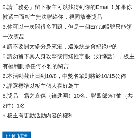
2.請「務必」留下板主可以找得到你的Email！如果你
被選中而板主無法聯絡你，視同放棄獎品
3.你可以一次問很多問題，但是一個Email帳號只能領
一次獎品
4.請不要開太多分身來灌，這系統是會紀錄IP的
5.請勿留下具人身攻擊或情緒性字眼（如髒話），板主
有權利刪除任何不雅的留言
6.本活動截止日到10/8，中獎名單則將於10/15公佈
7.評選標準以板主個人喜好為主
8.獎品：霜之哀傷（鑰匙圈）10名、聯盟部落T恤（共
2件）1名
9.板主有更動活動內容的權利
延伸閱讀