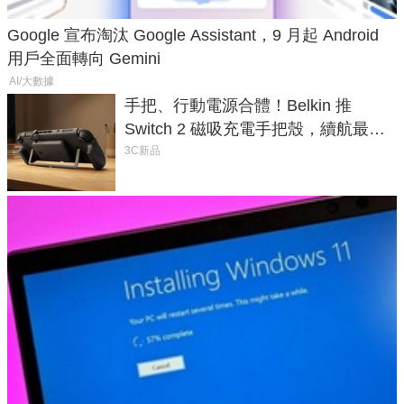
Google 宣布淘汰 Google Assistant，9 月起 Android
用戶全面轉向 Gemini
AI/大數據
手把、行動電源合體！Belkin 推
Switch 2 磁吸充電手把殼，續航最高
延長 1.5 倍
3C新品