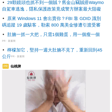
29顆鏡頭也抓不到一個賊？舊金山竊賊搭Waymo
自駕車逃逸，隱私保護政策竟成警方辦案最大阻礙
原來 Windows 11 會出賣你？FBI 靠 GDID 識別
碼追蹤 19 歲駭客，勒索 800 萬美金慘遭引渡受審
肚腩一抓一大把，只需1個雞蛋，用一個瘦一個
PR・新素簡
檸檬加它，堅持一週大肚腩不見了，重新回到45
公斤
PR・新素簡
仙桃牌
PR