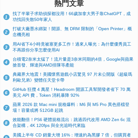
熱門文章
找了半輩子求助偵探都沒用！66歲加拿大男子靠ChatGPT，成
1
功找回失散50年家人
打破大廠墨水綁架！開源、無 DRM 限制的「Open Printer」概
2
念機亮相
用AI省下4小時竟被塞更多工作！過來人曝光：為什麼優秀員工
3
不再跟你分享怎麼使用AI
台積電2奈米太猛了！流片量是3奈米同期的4倍，Google與蘋果
4
搶首發、輝達與AMD排隊等產能
典藏界大地震！美國懷舊遊戲小店驚見 97 片未公開版《超級瑪
5
利歐兄弟》變體任天堂卡帶
GitHub 狂攬 4 萬星！Headroom 開源工具幫開發者省下 70 萬
6
美元 API 費，Token 消耗暴降 92%
蘋果 2026 款 Mac mini 規格爆料：M6 與 M5 Pro 異色搭檔登
7
場！容量或將 512GB 起跳
效能翻倍！PS6 硬體規格流出：跳過四代改用 AMD Zen 6c 混
8
合架構，4K 120fps 與全光追時代來臨
美國上半年 CD 銷量大增 16%：增速約為黑膠 7 倍，但購買者