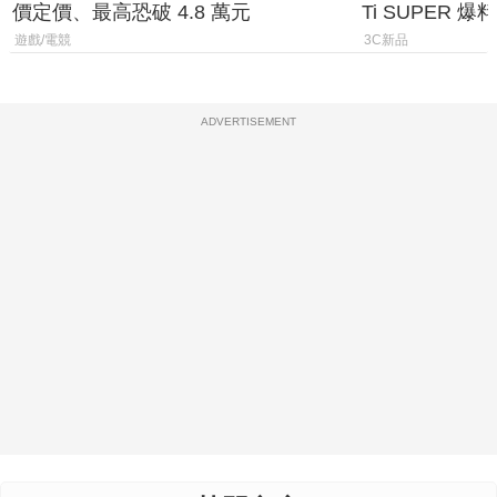
價定價、最高恐破 4.8 萬元
Ti SUPER
上市時間
遊戲/電競
3C新品
ADVERTISEMENT