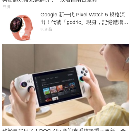
評測
Google 新一代 Pixel Watch 5 規格流
出！代號「godric」現身，記憶體增強
鎖定 AI 應用
3C新品