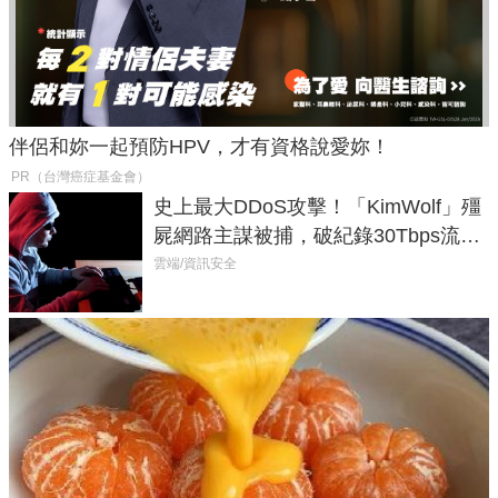
伴侶和妳一起預防HPV，才有資格說愛妳！
PR（台灣癌症基金會）
史上最大DDoS攻擊！「KimWolf」殭
屍網路主謀被捕，破紀錄30Tbps流量
癱瘓全球！
雲端/資訊安全