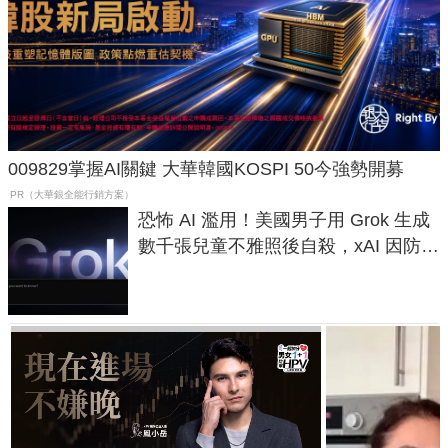
009829掌握AI關鍵 大華韓國KOSPI 50今強勢開募
PR（大華銀全能行銷方案）
恐怖 AI 濫用！美國男子用 Grok 生成
數千張兒童不雅照後自殺，xAI 因防護
失靈與不配合警方遭起訴