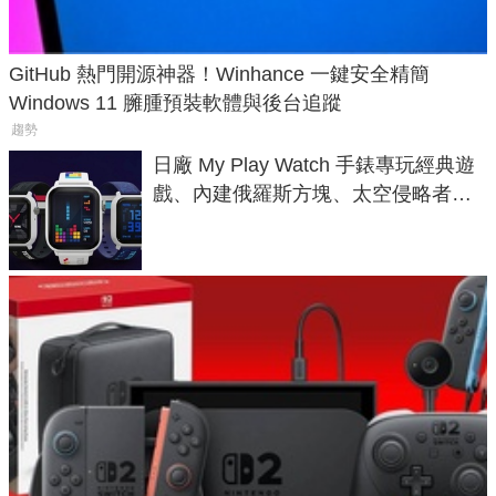
GitHub 熱門開源神器！Winhance 一鍵安全精簡
Windows 11 臃腫預裝軟體與後台追蹤
趨勢
日廠 My Play Watch 手錶專玩經典遊
戲、內建俄羅斯方塊、太空侵略者，
不過竟然不能連手機？