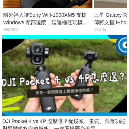
國外神人讓Sony WH-1000XM5 支援
三星 Galaxy 
Windows 頭部追蹤，延遲極低玩模擬
傳將支援 iPho
飛行超有感
慧家電連動功
遊戲/電競
3C新品
DJI Pocket 4 vs 4P 怎麼選？從鏡頭、畫質、跟隨功能
與硬體規格完整解析，一次看懂兩台差異