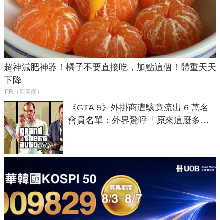
超神減肥神器！橘子不要直接吃，加點這個！體重天天
下降
PR（新素簡）
《GTA 5》外掛商遭駭竟流出 6 萬名
會員名單：外界驚呼「原來這麼多人
在開掛！」