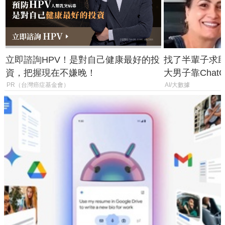
立即諮詢HPV！是對自己健康最好的投
找了半輩子求助
資，把握現在不嫌晚！
大男子靠Chat
年家人
PR（台灣癌症基金會）
AI/大數據