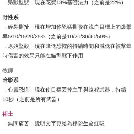
．梟獸型態：現在花費13%基礎法力（之前是22%）
野性系
．碎裂撕扯：現在增加你兇猛撕咬在流血目標上的爆擊
率5/10/15/20/25%（之前是10/20/30/40/50%）
．原始堅毅：現在降低恐懼的持續時間和減低在被擊暈
時傷害的效果只能在貓型態下作用
牧師
暗影系
．心靈恐慌：現在使目標丟掉主手與遠程武器，持續
10秒（之前是所有武器）
術士
．無間痛苦：說明文字更給為移除生命虹吸