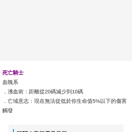
死亡騎士
血魄系
．沸血術：距離從20碼減少到10碼
．亡域意志：現在無法從低於你生命值5%以下的傷害
觸發