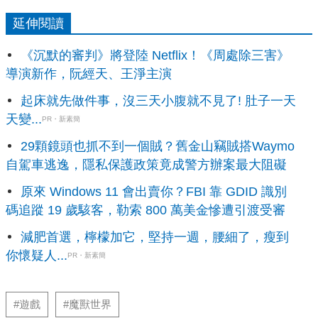
延伸閱讀
《沉默的審判》將登陸 Netflix！《周處除三害》
導演新作，阮經天、王淨主演
起床就先做件事，沒三天小腹就不見了! 肚子一天
天變...
PR・新素簡
29顆鏡頭也抓不到一個賊？舊金山竊賊搭Waymo
自駕車逃逸，隱私保護政策竟成警方辦案最大阻礙
原來 Windows 11 會出賣你？FBI 靠 GDID 識別
碼追蹤 19 歲駭客，勒索 800 萬美金慘遭引渡受審
減肥首選，檸檬加它，堅持一週，腰細了，瘦到
你懷疑人...
PR・新素簡
#遊戲
#魔獸世界