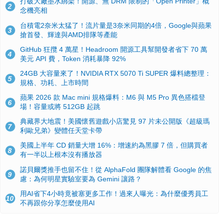
打破大廠墨水綁架！開源、無 DRM 限制的「Open Printer」概
2
念機亮相
台積電2奈米太猛了！流片量是3奈米同期的4倍，Google與蘋果
3
搶首發、輝達與AMD排隊等產能
GitHub 狂攬 4 萬星！Headroom 開源工具幫開發者省下 70 萬
4
美元 API 費，Token 消耗暴降 92%
24GB 大容量來了！NVIDIA RTX 5070 Ti SUPER 爆料總整理：
5
規格、功耗、上市時間
蘋果 2026 款 Mac mini 規格爆料：M6 與 M5 Pro 異色搭檔登
6
場！容量或將 512GB 起跳
典藏界大地震！美國懷舊遊戲小店驚見 97 片未公開版《超級瑪
7
利歐兄弟》變體任天堂卡帶
美國上半年 CD 銷量大增 16%：增速約為黑膠 7 倍，但購買者
8
有一半以上根本沒有播放器
諾貝爾獎推手也留不住！從 AlphaFold 團隊解體看 Google 的焦
9
慮：為何明星實驗室要為 Gemini 讓路？
用AI省下4小時竟被塞更多工作！過來人曝光：為什麼優秀員工
10
不再跟你分享怎麼使用AI