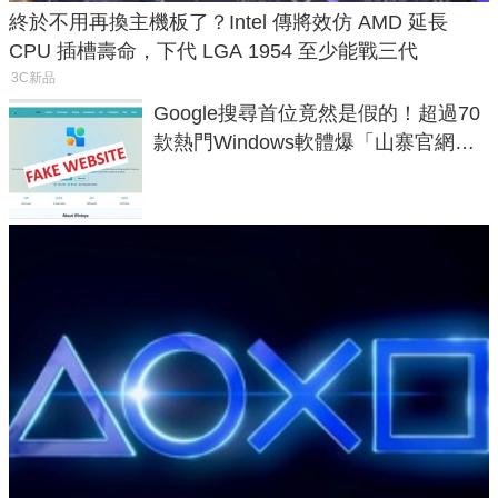
終於不用再換主機板了？Intel 傳將效仿 AMD 延長
CPU 插槽壽命，下代 LGA 1954 至少能戰三代
3C新品
Google搜尋首位竟然是假的！超過70
款熱門Windows軟體爆「山寨官網」
危機