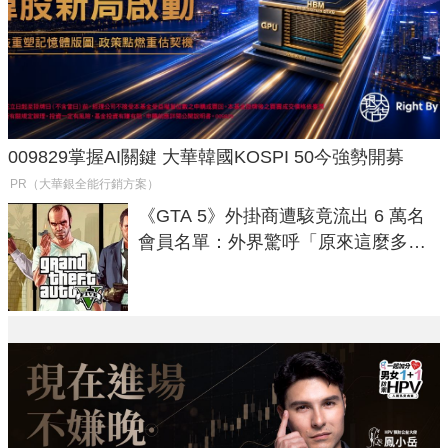
009829掌握AI關鍵 大華韓國KOSPI 50今強勢開募
PR（大華銀全能行銷方案）
《GTA 5》外掛商遭駭竟流出 6 萬名
會員名單：外界驚呼「原來這麼多人
在開掛！」