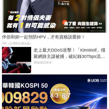
伴侶和妳一起預防HPV，才有資格說愛妳！
PR（台灣癌症基金會）
史上最大DDoS攻擊！「KimWolf」殭
屍網路主謀被捕，破紀錄30Tbps流量
癱瘓全球！
雲端/資訊安全