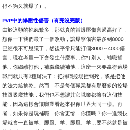
得不夠久就爆了）。
PvP中的爆壓性傷害（有完沒完版）
由於這類的抱怨繁多，那就真的當爆壓傷害過高好了，
想像一下我們最了一個改動，讓爆擊傷害最多到8000
已經很不可思議了，然後平常只能打個3000～4000傷
害，現在考量一下會發生什麼事…你打別人，補職補
他，你繼續打他，補職繼續補他，這麼一來要贏得這場
戰鬥就只有2種辦法了：把補職控場控到死，或是把他
的法力給抽乾。然而，不是每個職業都有那麼多的控場
技跟吸魔技能，我們也不想讓其它職業都擁有這個技
能，因為這樣會讓職業看起來很像世界大同一樣。再
者，如果你是玩補職，你會更慘，你懂嗎？你一進競技
場就會一直被羊、颶風、羊、颶風、羊…要不然就是被