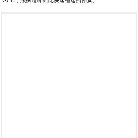
GCD，緩衝這樣如此快速極端的節奏。