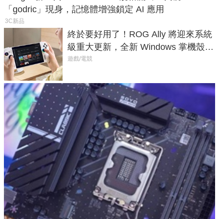
「godric」現身，記憶體增強鎖定 AI 應用
3C新品
終於要好用了！ROG Ally 將迎來系統
級重大更新，全新 Windows 掌機殼模
式讓操作就像 Xbox 一樣順暢
遊戲/電競