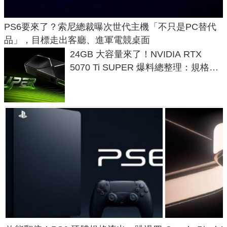
PS6要來了？索尼總裁曝次世代主機「不只是PC替代
品」，目標走出客廳、進軍電競桌面
24GB 大容量來了！NVIDIA RTX
5070 Ti SUPER 爆料總整理：規格、
功耗、上市時間