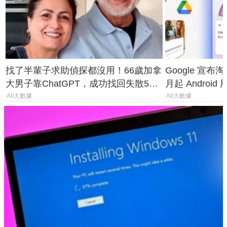
找了半輩子求助偵探都沒用！66歲加拿
Google 宣布淘汰 
大男子靠ChatGPT，成功找回失散50
月起 Android
年家人
AI/大數據
AI/大數據