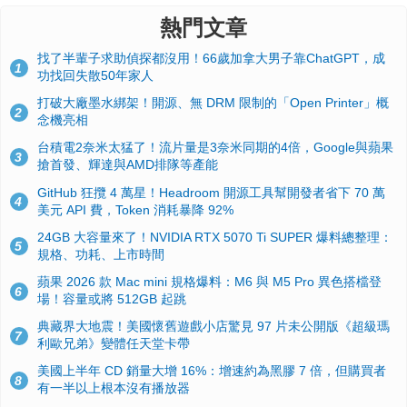
熱門文章
找了半輩子求助偵探都沒用！66歲加拿大男子靠ChatGPT，成
1
功找回失散50年家人
打破大廠墨水綁架！開源、無 DRM 限制的「Open Printer」概
2
念機亮相
台積電2奈米太猛了！流片量是3奈米同期的4倍，Google與蘋果
3
搶首發、輝達與AMD排隊等產能
GitHub 狂攬 4 萬星！Headroom 開源工具幫開發者省下 70 萬
4
美元 API 費，Token 消耗暴降 92%
24GB 大容量來了！NVIDIA RTX 5070 Ti SUPER 爆料總整理：
5
規格、功耗、上市時間
蘋果 2026 款 Mac mini 規格爆料：M6 與 M5 Pro 異色搭檔登
6
場！容量或將 512GB 起跳
典藏界大地震！美國懷舊遊戲小店驚見 97 片未公開版《超級瑪
7
利歐兄弟》變體任天堂卡帶
美國上半年 CD 銷量大增 16%：增速約為黑膠 7 倍，但購買者
8
有一半以上根本沒有播放器