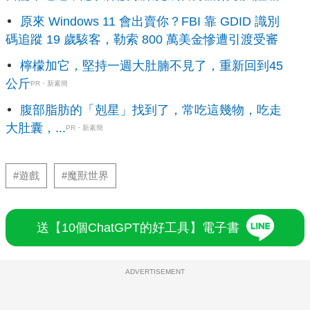
原來 Windows 11 會出賣你？FBI 靠 GDID 識別
碼追蹤 19 歲駭客，勒索 800 萬美金慘遭引渡受審
檸檬加它，堅持一週大肚腩不見了，重新回到45
公斤
PR・新素簡
腹部脂肪的「剋星」找到了，常吃這幾物，吃走
大肚囊，...
PR・新素簡
#遊戲
#魔獸世界
送【10個ChatGPT的好工具】電子書
ADVERTISEMENT