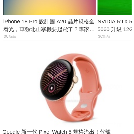
iPhone 18 Pro 設計圖 A20 晶片規格全
NVIDIA RTX
看光，華強北山寨機要起飛了？專家曝
5060 升級 1
山寨機無法復刻兩大關鍵
次規格終於不
3C新品
3C新品
Google 新一代 Pixel Watch 5 規格流出！代號