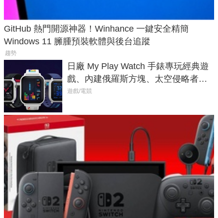
GitHub 熱門開源神器！Winhance 一鍵安全精簡
Windows 11 臃腫預裝軟體與後台追蹤
趨勢
日廠 My Play Watch 手錶專玩經典遊
戲、內建俄羅斯方塊、太空侵略者，
不過竟然不能連手機？
遊戲/電競