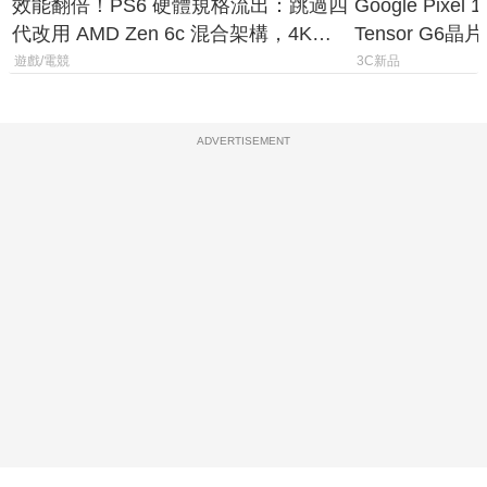
效能翻倍！PS6 硬體規格流出：跳過四
Google Pix
代改用 AMD Zen 6c 混合架構，4K
Tensor G6
120fps 與全光追時代來臨
元
遊戲/電競
3C新品
ADVERTISEMENT