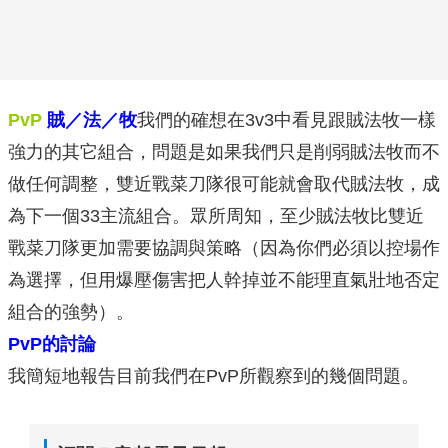
PvP
賊／法／牧
我們的確想在3v3中看見跟賊法牧一樣
強力的其它組合，問題是如果我們只是削弱賊法牧而不
做任何調整，雙近戰菜刀隊很可能就會取代賊法牧，成
為下一個33主流組合。眾所周知，至少賊法牧比雙近
戰菜刀隊更加需要協調與策略（因為你們必須以控場作
為選擇，但用爆壓傷害把人幹掉並不能理直氣壯地否定
組合的強勢）。
PvP的討論
我簡短地報告目前我們在PvP所觀察到的幾個問題。