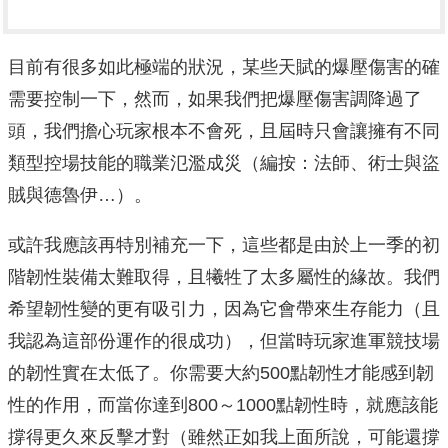
目前有很多如此極端的狀況，某些天賦的爆壓傷害的確
需要控制一下，然而，如果我們把爆壓傷害調降過了
頭，我們擔心玩家根本不會死，且屆時只會讓擁有不同
類型控場技能的職業氾濫成災（編按：法師、術士與盜
賊與德魯伊…）。
或許我應該再特別補充一下，這些都是由於上一季的初
階韌性裝備太難取得，且犧牲了太多屬性的緣故。我們
希望韌性變的更有吸引力，因為它會帶來生存能力（且
我認為這部份運作的很成功），但當時玩家進軍競技場
的韌性實在太低了。你需要大約500點韌性才能感到韌
性的作用，而當你達到800～1000點韌性時，就應該能
撐得更久來反擊才對（雖然正如我上面所說，可能還撐