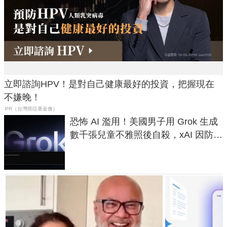
立即諮詢HPV！是對自己健康最好的投資，把握現在
不嫌晚！
PR（台灣癌症基金會）
恐怖 AI 濫用！美國男子用 Grok 生成
數千張兒童不雅照後自殺，xAI 因防護
失靈與不配合警方遭起訴