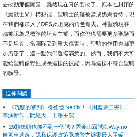
去改動那個願景，雖然現在真的要改了。原本在封頂的
《魔獸世界》構想裡，聖騎士的確被當成奶媽看待，現
在我們卻加入了DPS及坦克的角色進去。神聖騎現在
都被認為是標準的坦克主補，而你們也需要更多聖騎而
不是坦克，當團隊受到重大傷害時，聖騎的作用也都更
加廣泛了，這一點我們還挺滿意的。然而，我們不大可
能給聖騎像野性成長這樣的技能，因為這樣不符合聖騎
的願景。
延伸閱讀
《沉默的審判》將登陸 Netflix！《周處除三害》
導演新作，阮經天、王淨主演
29顆鏡頭也抓不到一個賊？舊金山竊賊搭Waymo
自駕車逃逸，隱私保護政策竟成警方辦案最大阻礙