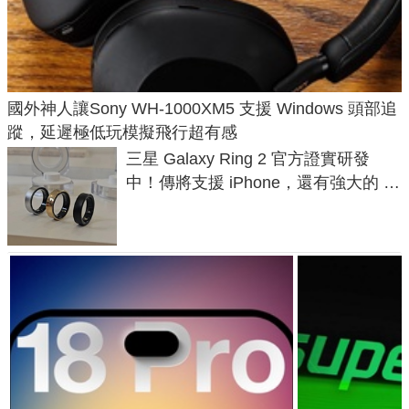
國外神人讓Sony WH-1000XM5 支援 Windows 頭部追
蹤，延遲極低玩模擬飛行超有感
三星 Galaxy Ring 2 官方證實研發
中！傳將支援 iPhone，還有強大的 AI
與智慧家電連動功能