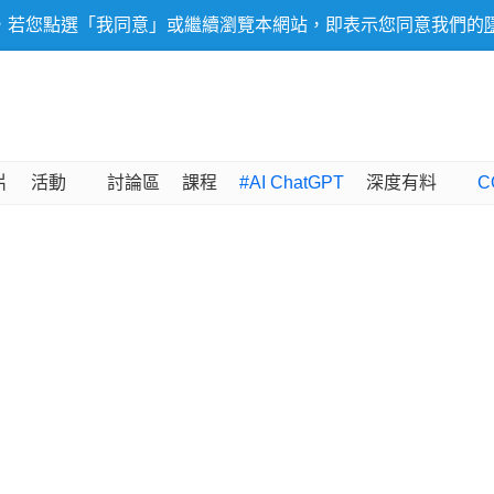
，若您點選「我同意」或繼續瀏覽本網站，即表示您同意我們的
片
活動
討論區
課程
#AI ChatGPT
深度有料
C