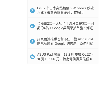
512GB 起跳
Linux 市占率突然翻倍、Windows 跌破
7
六成？最新數據背後恐另有原因
台積電2奈米太猛了！流片量是3奈米同
8
期的4倍，Google與蘋果搶首發、輝達
與AMD排隊等產能
諾貝爾獎推手也留不住！從 AlphaFold
9
團隊解體看 Google 的焦慮：為何明星
實驗室要為 Gemini 讓路？
ASUS Pad 開賣！12.2 吋雙層 OLED、
10
售價 19,900 元，指定電信資費最低 0
元入手