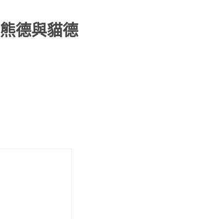
熊德與貓德