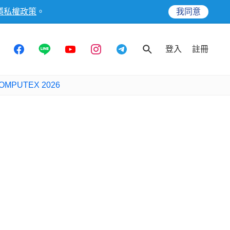
隱私權政策
。
我同意
登入
註冊
OMPUTEX 2026