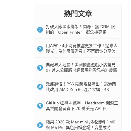
熱門文章
打破大廠墨水綁架！開源、無 DRM 限
1
制的「Open Printer」概念機亮相
用AI省下4小時竟被塞更多工作！過來人
2
曝光：為什麼優秀員工不再跟你分享怎
麼使用AI
典藏界大地震！美國懷舊遊戲小店驚見
3
97 片未公開版《超級瑪利歐兄弟》變體
任天堂卡帶
效能翻倍！PS6 硬體規格流出：跳過四
4
代改用 AMD Zen 6c 混合架構，4K
120fps 與全光追時代來臨
GitHub 狂攬 4 萬星！Headroom 開源工
5
具幫開發者省下 70 萬美元 API 費，
Token 消耗暴降 92%
蘋果 2026 款 Mac mini 規格爆料：M6
6
與 M5 Pro 異色搭檔登場！容量或將