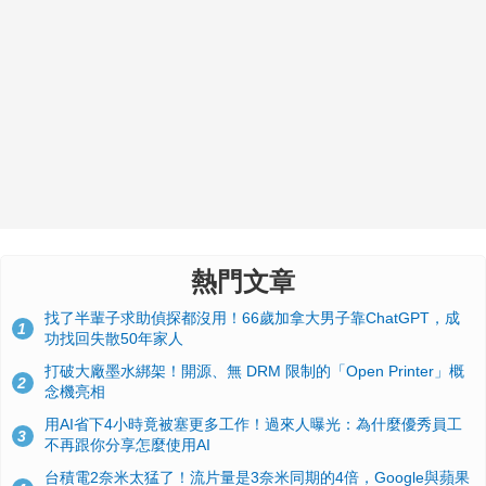
熱門文章
找了半輩子求助偵探都沒用！66歲加拿大男子靠ChatGPT，成
1
功找回失散50年家人
打破大廠墨水綁架！開源、無 DRM 限制的「Open Printer」概
2
念機亮相
用AI省下4小時竟被塞更多工作！過來人曝光：為什麼優秀員工
3
不再跟你分享怎麼使用AI
台積電2奈米太猛了！流片量是3奈米同期的4倍，Google與蘋果