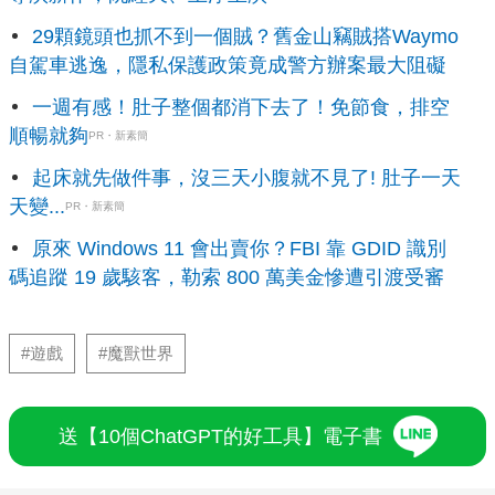
29顆鏡頭也抓不到一個賊？舊金山竊賊搭Waymo
自駕車逃逸，隱私保護政策竟成警方辦案最大阻礙
一週有感！肚子整個都消下去了！免節食，排空
順暢就夠
PR・新素簡
起床就先做件事，沒三天小腹就不見了! 肚子一天
天變...
PR・新素簡
原來 Windows 11 會出賣你？FBI 靠 GDID 識別
碼追蹤 19 歲駭客，勒索 800 萬美金慘遭引渡受審
#遊戲
#魔獸世界
送【10個ChatGPT的好工具】電子書