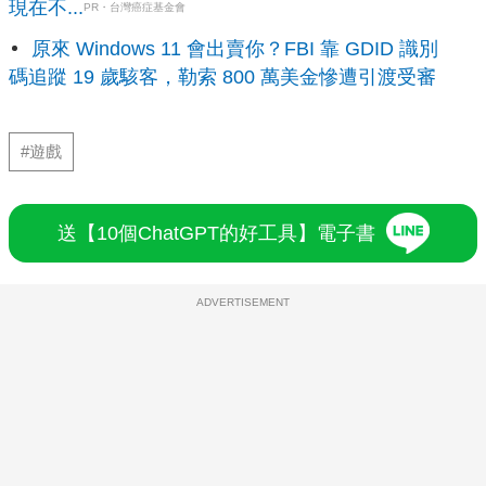
現在不...
PR・台灣癌症基金會
原來 Windows 11 會出賣你？FBI 靠 GDID 識別
碼追蹤 19 歲駭客，勒索 800 萬美金慘遭引渡受審
#遊戲
送【10個ChatGPT的好工具】電子書
ADVERTISEMENT