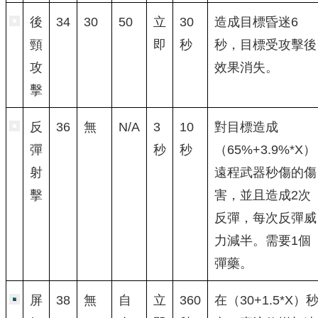
後
34
30
50
立
30
造成目標昏迷6
頸
即
秒
秒，目標受攻擊後
攻
效果消失。
擊
反
36
無
N/A
3
10
對目標造成
彈
秒
秒
（65%+3.9%*X）
射
遠程武器秒傷的傷
擊
害，並且造成2次
反彈，每次反彈威
力減半。需要1個
彈藥。
屏
38
無
自
立
360
在（30+1.5*X）