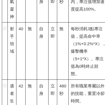
氣
身
即
秒
內，專注值增加速
凝
度提高100%。
神
射
40
無
自
立
無
每秒消耗3點專注
手
身
即
值，提高命中率
領
（1%+0.2%*X）
域
爆擊機率
（5+1*X）。專注
值為0時終止狀
態。
適
42
無
自
立
480
所有職業專屬以外
者
身
即
秒
的技能，重置冷卻
生
時間。