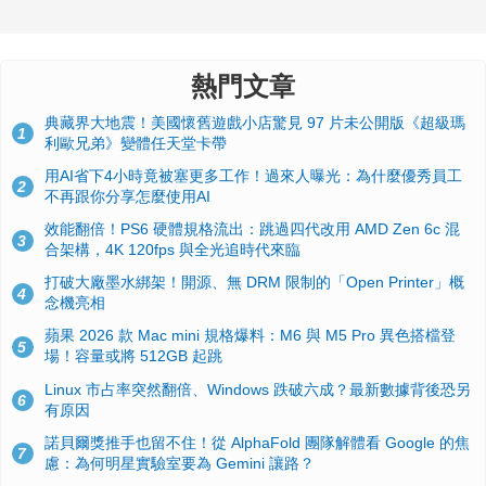
熱門文章
典藏界大地震！美國懷舊遊戲小店驚見 97 片未公開版《超級瑪
1
利歐兄弟》變體任天堂卡帶
用AI省下4小時竟被塞更多工作！過來人曝光：為什麼優秀員工
2
不再跟你分享怎麼使用AI
效能翻倍！PS6 硬體規格流出：跳過四代改用 AMD Zen 6c 混
3
合架構，4K 120fps 與全光追時代來臨
打破大廠墨水綁架！開源、無 DRM 限制的「Open Printer」概
4
念機亮相
蘋果 2026 款 Mac mini 規格爆料：M6 與 M5 Pro 異色搭檔登
5
場！容量或將 512GB 起跳
Linux 市占率突然翻倍、Windows 跌破六成？最新數據背後恐另
6
有原因
諾貝爾獎推手也留不住！從 AlphaFold 團隊解體看 Google 的焦
7
慮：為何明星實驗室要為 Gemini 讓路？