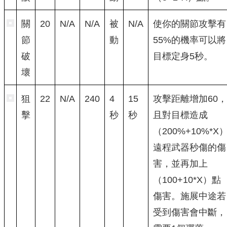
關
20
N/A
N/A
被
N/A
使你的關節攻擊有
節
動
55%的機率可以將
破
目標定身5秒。
壞
狙
22
N/A
240
4
15
攻擊距離增加60，
擊
秒
秒
且對目標造成
（200%+10%*X
遠程武器秒傷的傷
害，並再加上
（100+10*X）點
傷害。施展中途若
受到傷害會中斷，