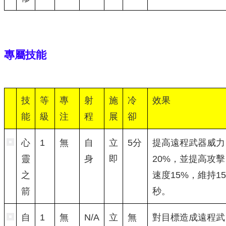
專屬技能
技
等
專
射
施
冷
效果
能
級
注
程
展
卻
心
1
無
自
立
5分
提高遠程武器威力
靈
身
即
20%，並提高攻擊
之
速度15%，維持15
箭
秒。
自
1
無
N/A
立
無
對目標造成遠程武