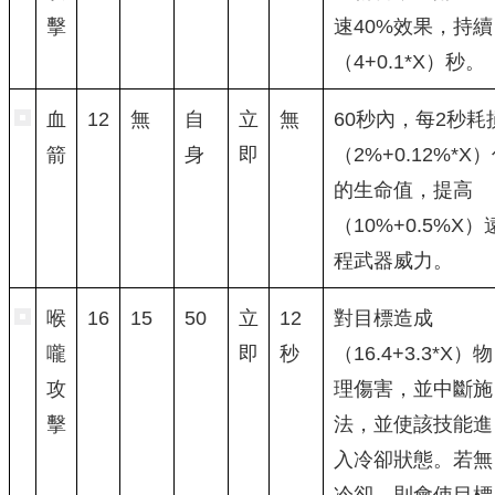
擊
速40%效果，持續
（4+0.1*X）秒。
血
12
無
自
立
無
60秒內，每2秒耗
箭
身
即
（2%+0.12%*X
的生命值，提高
（10%+0.5%X）
程武器威力。
喉
16
15
50
立
12
對目標造成
嚨
即
秒
（16.4+3.3*X）物
攻
理傷害，並中斷施
擊
法，並使該技能進
入冷卻狀態。若無
冷卻，則會使目標