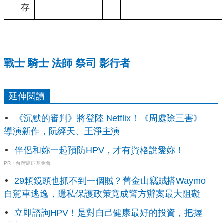
存
戰士
騎士
法師
祭司
影行者
延伸閱讀
《沉默的審判》將登陸 Netflix！《周處除三害》
導演新作，阮經天、王淨主演
伴侶和妳一起預防HPV，才有資格說愛妳！
PR・台灣癌症基金會
29顆鏡頭也抓不到一個賊？舊金山竊賊搭Waymo
自駕車逃逸，隱私保護政策竟成警方辦案最大阻礙
立即諮詢HPV！是對自己健康最好的投資，把握