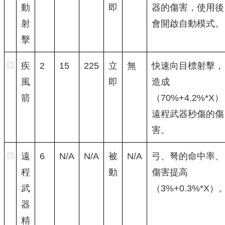
動
即
器的傷害，使用後
射
會開啟自動模式。
擊
疾
2
15
225
立
無
快速向目標射擊，
風
即
造成
箭
（70%+4.2%*X）
遠程武器秒傷的傷
害。
遠
6
N/A
N/A
被
N/A
弓、弩的命中率、
程
動
傷害提高
武
（3%+0.3%*X）
器
精