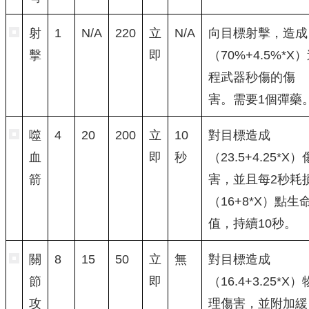
射
1
N/A
220
立
N/A
向目標射擊，造成
擊
即
（70%+4.5%*X
程武器秒傷的傷
害。需要1個彈藥
噬
4
20
200
立
10
對目標造成
血
即
秒
（23.5+4.25*X）
箭
害，並且每2秒耗
（16+8*X）點生
值，持續10秒。
關
8
15
50
立
無
對目標造成
節
即
（16.4+3.25*X）
攻
理傷害，並附加緩