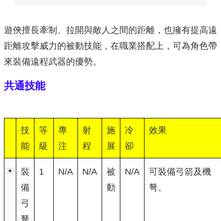
遊俠擅長牽制、拉開與敵人之間的距離，也擁有提高遠
距離攻擊威力的被動技能，在職業搭配上，可為角色帶
來裝備遠程武器的優勢。
共通技能
技
等
專
射
施
冷
效果
能
級
注
程
展
卻
裝
1
N/A
N/A
被
N/A
可裝備弓箭及機
備
動
弩。
弓
弩