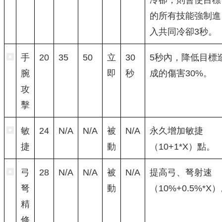
的所有技能強制進
入共同冷卻3秒。
手
20
35
50
立
30
5秒內，降低目標
腕
即
秒
成的傷害30%。
攻
擊
敏
24
N/A
N/A
被
N/A
永久增加敏捷
捷
動
（10+1*X）點。
弓
28
N/A
N/A
被
N/A
提高弓、弩射速
弩
動
（10%+0.5%*X
精
修