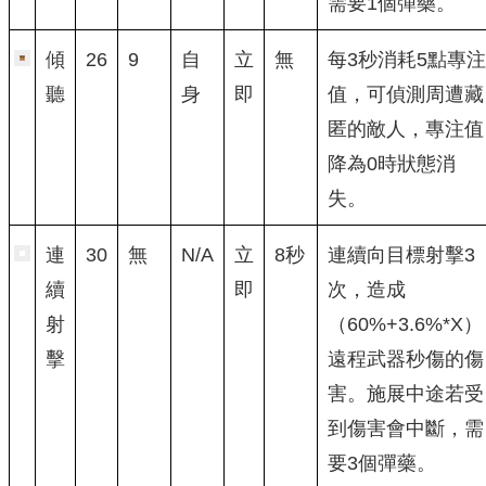
需要1個彈藥。
傾
26
9
自
立
無
每3秒消耗5點專注
聽
身
即
值，可偵測周遭藏
匿的敵人，專注值
降為0時狀態消
失。
連
30
無
N/A
立
8秒
連續向目標射擊3
續
即
次，造成
射
（60%+3.6%*X）
擊
遠程武器秒傷的傷
害。施展中途若受
到傷害會中斷，需
要3個彈藥。