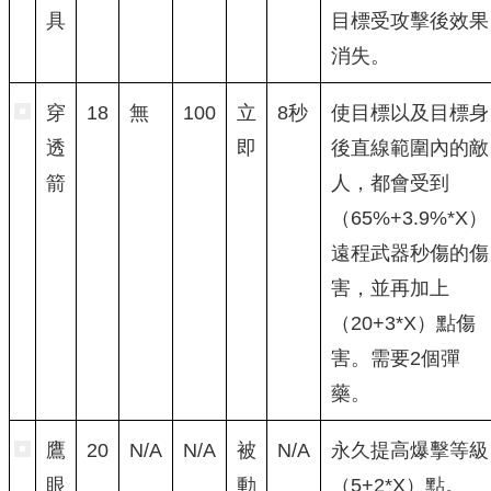
具
目標受攻擊後效果
消失。
穿
18
無
100
立
8秒
使目標以及目標身
透
即
後直線範圍內的敵
箭
人，都會受到
（65%+3.9%*X）
遠程武器秒傷的傷
害，並再加上
（20+3*X）點傷
害。需要2個彈
藥。
鷹
20
N/A
N/A
被
N/A
永久提高爆擊等級
眼
動
（5+2*X）點。