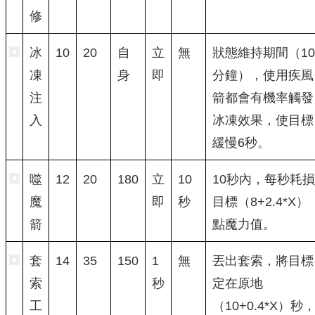
修
冰
10
20
自
立
無
狀態維持期間（10
凍
身
即
分鐘），使用疾風
注
箭都會有機率觸發
入
冰凍效果，使目標
緩慢6秒。
噬
12
20
180
立
10
10秒內，每秒耗損
魔
即
秒
目標（8+2.4*X）
箭
點魔力值。
套
14
35
150
1
無
丟出套索，將目標
索
秒
定在原地
工
（10+0.4*X）秒