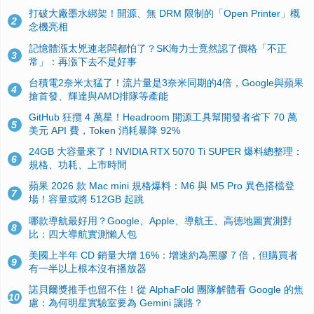
打破大廠墨水綁架！開源、無 DRM 限制的「Open Printer」概
2
念機亮相
記憶體漲太兇連老闆都怕了？SK海力士竟然認了價格「不正
3
常」：再漲下去不是好事
台積電2奈米太猛了！流片量是3奈米同期的4倍，Google與蘋果
4
搶首發、輝達與AMD排隊等產能
GitHub 狂攬 4 萬星！Headroom 開源工具幫開發者省下 70 萬
5
美元 API 費，Token 消耗暴降 92%
24GB 大容量來了！NVIDIA RTX 5070 Ti SUPER 爆料總整理：
6
規格、功耗、上市時間
蘋果 2026 款 Mac mini 規格爆料：M6 與 M5 Pro 異色搭檔登
7
場！容量或將 512GB 起跳
哪款導航最好用？Google、Apple、導航王、高德地圖實測對
8
比：四大導航實測懶人包
美國上半年 CD 銷量大增 16%：增速約為黑膠 7 倍，但購買者
9
有一半以上根本沒有播放器
諾貝爾獎推手也留不住！從 AlphaFold 團隊解體看 Google 的焦
10
慮：為何明星實驗室要為 Gemini 讓路？