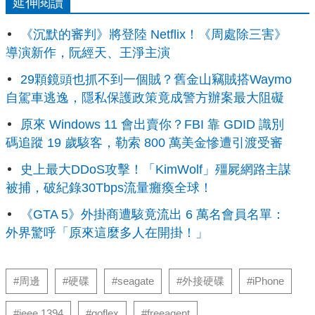
延伸閱讀
《沉默的審判》將登陸 Netflix！《周處除三害》
導演新作，阮經天、王淨主演
29顆鏡頭也抓不到一個賊？舊金山竊賊搭Waymo
自駕車逃逸，隱私保護政策竟成警方辦案最大阻礙
原來 Windows 11 會出賣你？FBI 靠 GDID 識別
碼追蹤 19 歲駭客，勒索 800 萬美金慘遭引渡受審
史上最大DDoS攻擊！「KimWolf」殭屍網路主謀
被捕，破紀錄30Tbps流量癱瘓全球！
《GTA 5》外掛商遭駭竟流出 6 萬名會員名單：
外界驚呼「原來這麼多人在開掛！」
#周邊
#硬碟
#seagate
#外接硬碟
#iPhone
#ieee 1394
#goflex
#freeagent