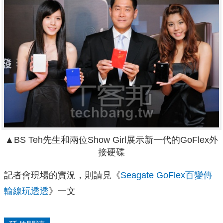
▲BS Teh先生和兩位Show Girl展示新一代的GoFlex外
接硬碟
記者會現場的實況，則請見《
Seagate GoFlex百變傳
輸線玩透透
》一文