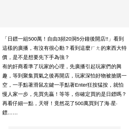
「日鏢一組500萬！自由3頻20洞5分鐘後開店!!」看到
這樣的廣播，有沒有很心動？看到這麼ㄏㄤ的東西大特
價，是不是想要先下手為強？
有的奸商看準了玩家的心理，先廣播引起玩家們的興
趣，等到聚集買氣之後再開店，玩家深怕好物被搶購一
空，一手點著滑鼠左鍵一手點著Enter狂按猛按，就怕
慢人家一步，先買先贏！等等，你確定買的是日鏢嗎？
再看仔細一點，天呀！竟然花了500萬買到了海‧星‧
鏢……