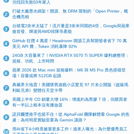
功找回失散50年家人
打破大廠墨水綁架！開源、無 DRM 限制的「Open Printer」概
2
念機亮相
台積電2奈米太猛了！流片量是3奈米同期的4倍，Google與蘋果
3
搶首發、輝達與AMD排隊等產能
GitHub 狂攬 4 萬星！Headroom 開源工具幫開發者省下 70 萬
4
美元 API 費，Token 消耗暴降 92%
24GB 大容量來了！NVIDIA RTX 5070 Ti SUPER 爆料總整理：
5
規格、功耗、上市時間
蘋果 2026 款 Mac mini 規格爆料：M6 與 M5 Pro 異色搭檔登
6
場！容量或將 512GB 起跳
典藏界大地震！美國懷舊遊戲小店驚見 97 片未公開版《超級瑪
7
利歐兄弟》變體任天堂卡帶
美國上半年 CD 銷量大增 16%：增速約為黑膠 7 倍，但購買者
8
有一半以上根本沒有播放器
諾貝爾獎推手也留不住！從 AlphaFold 團隊解體看 Google 的焦
9
慮：為何明星實驗室要為 Gemini 讓路？
用AI省下4小時竟被塞更多工作！過來人曝光：為什麼優秀員工
10