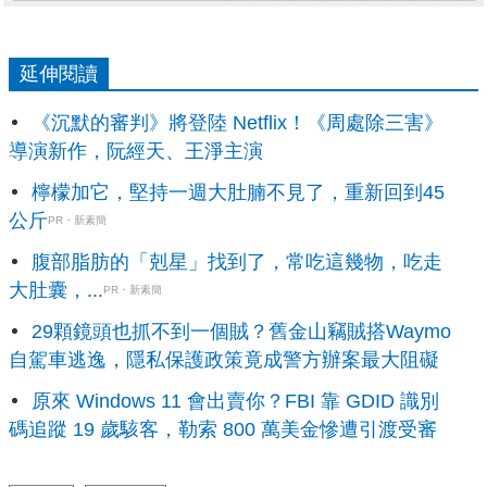
延伸閱讀
《沉默的審判》將登陸 Netflix！《周處除三害》
導演新作，阮經天、王淨主演
檸檬加它，堅持一週大肚腩不見了，重新回到45
公斤
PR・新素簡
腹部脂肪的「剋星」找到了，常吃這幾物，吃走
大肚囊，...
PR・新素簡
29顆鏡頭也抓不到一個賊？舊金山竊賊搭Waymo
自駕車逃逸，隱私保護政策竟成警方辦案最大阻礙
原來 Windows 11 會出賣你？FBI 靠 GDID 識別
碼追蹤 19 歲駭客，勒索 800 萬美金慘遭引渡受審