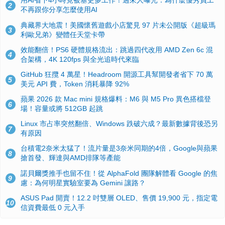
用AI省下4小時竟被塞更多工作！過來人曝光：為什麼優秀員工
2
不再跟你分享怎麼使用AI
典藏界大地震！美國懷舊遊戲小店驚見 97 片未公開版《超級瑪
3
利歐兄弟》變體任天堂卡帶
效能翻倍！PS6 硬體規格流出：跳過四代改用 AMD Zen 6c 混
4
合架構，4K 120fps 與全光追時代來臨
GitHub 狂攬 4 萬星！Headroom 開源工具幫開發者省下 70 萬
5
美元 API 費，Token 消耗暴降 92%
蘋果 2026 款 Mac mini 規格爆料：M6 與 M5 Pro 異色搭檔登
6
場！容量或將 512GB 起跳
Linux 市占率突然翻倍、Windows 跌破六成？最新數據背後恐另
7
有原因
台積電2奈米太猛了！流片量是3奈米同期的4倍，Google與蘋果
8
搶首發、輝達與AMD排隊等產能
諾貝爾獎推手也留不住！從 AlphaFold 團隊解體看 Google 的焦
9
慮：為何明星實驗室要為 Gemini 讓路？
ASUS Pad 開賣！12.2 吋雙層 OLED、售價 19,900 元，指定電
10
信資費最低 0 元入手