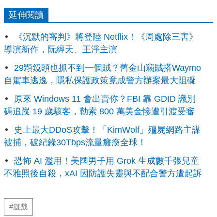
延伸閱讀
《沉默的審判》將登陸 Netflix！《周處除三害》
導演新作，阮經天、王淨主演
29顆鏡頭也抓不到一個賊？舊金山竊賊搭Waymo
自駕車逃逸，隱私保護政策竟成警方辦案最大阻礙
原來 Windows 11 會出賣你？FBI 靠 GDID 識別
碼追蹤 19 歲駭客，勒索 800 萬美金慘遭引渡受審
史上最大DDoS攻擊！「KimWolf」殭屍網路主謀
被捕，破紀錄30Tbps流量癱瘓全球！
恐怖 AI 濫用！美國男子用 Grok 生成數千張兒童
不雅照後自殺，xAI 因防護失靈與不配合警方遭起訴
#遊戲