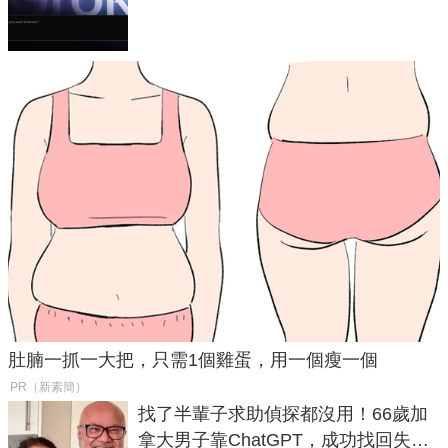
失靈與不配合警方遭起訴
肚腩一抓一大把，只需1個雞蛋，用一個瘦一個
PR（新素簡）
找了半輩子求助偵探都沒用！66歲加
拿大男子靠ChatGPT，成功找回失散