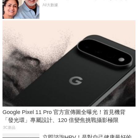
50年家人
AI/大數據
Google Pixel 11 Pro 官方宣傳圖全曝光！首見機背
「發光環」專屬設計、120 倍變焦挑戰攝影極限
3C新品
立即諮詢HPV！是對自己健康最好的