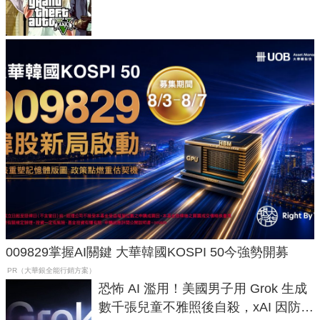
在開掛！」
009829掌握AI關鍵 大華韓國KOSPI 50今強勢開募
PR（大華銀全能行銷方案）
恐怖 AI 濫用！美國男子用 Grok 生成
數千張兒童不雅照後自殺，xAI 因防護