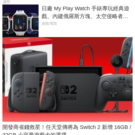
趨勢
日廠 My Play Watch 手錶專玩經典遊
戲、內建俄羅斯方塊、太空侵略者，
不過竟然不能連手機？
遊戲/電競
開發商省錢救星！任天堂傳將為 Switch 2 新增 16GB /
32GB 小容量遊戲卡的選擇