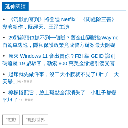
延伸閱讀
《沉默的審判》將登陸 Netflix！《周處除三害》
導演新作，阮經天、王淨主演
29顆鏡頭也抓不到一個賊？舊金山竊賊搭Waymo
自駕車逃逸，隱私保護政策竟成警方辦案最大阻礙
原來 Windows 11 會出賣你？FBI 靠 GDID 識別
碼追蹤 19 歲駭客，勒索 800 萬美金慘遭引渡受審
起床就先做件事，沒三天小腹就不見了! 肚子一天
天變...
PR・新素簡
檸檬搭配它，臉上斑點全部消失了，小肚子都變
平坦了
PR・新素簡
#遊戲
#魔獸世界