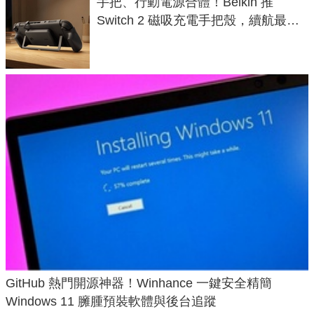
手把、行動電源合體！Belkin 推
Switch 2 磁吸充電手把殼，續航最高
延長 1.5 倍
GitHub 熱門開源神器！Winhance 一鍵安全精簡
Windows 11 臃腫預裝軟體與後台追蹤