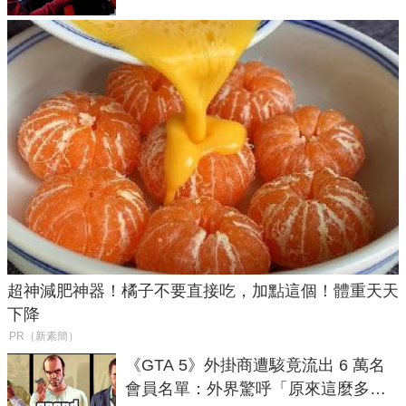
超神減肥神器！橘子不要直接吃，加點這個！體重天天
下降
PR（新素簡）
《GTA 5》外掛商遭駭竟流出 6 萬名
會員名單：外界驚呼「原來這麼多人