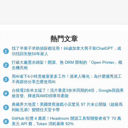
熱門文章
找了半輩子求助偵探都沒用！66歲加拿大男子靠ChatGPT，成
1
功找回失散50年家人
打破大廠墨水綁架！開源、無 DRM 限制的「Open Printer」概
2
念機亮相
用AI省下4小時竟被塞更多工作！過來人曝光：為什麼優秀員工
3
不再跟你分享怎麼使用AI
台積電2奈米太猛了！流片量是3奈米同期的4倍，Google與蘋果
4
搶首發、輝達與AMD排隊等產能
典藏界大地震！美國懷舊遊戲小店驚見 97 片未公開版《超級瑪
5
利歐兄弟》變體任天堂卡帶
GitHub 狂攬 4 萬星！Headroom 開源工具幫開發者省下 70 萬
6
美元 API 費，Token 消耗暴降 92%