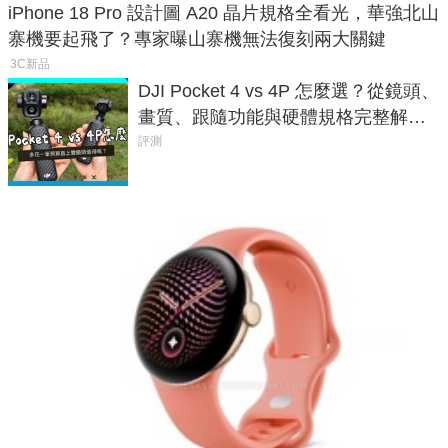
iPhone 18 Pro 設計圖 A20 晶片規格全看光，華強北山
寨機要起飛了？專家曝山寨機無法復刻兩大關鍵
3C新品
DJI Pocket 4 vs 4P 怎麼選？從鏡頭、
畫質、跟隨功能與硬體規格完整解
析，一次看懂兩台差異
評測