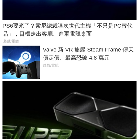
PS6要來了？索尼總裁曝次世代主機「不只是PC替代
品」，目標走出客廳、進軍電競桌面
遊戲/電競
Valve 新 VR 旗艦 Steam Frame 傳天
價定價、最高恐破 4.8 萬元
遊戲/電競