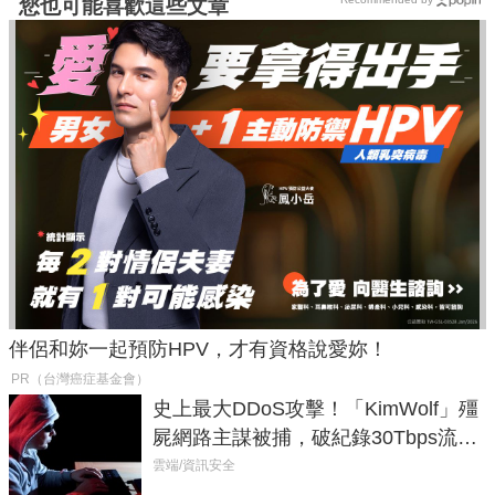
您也可能喜歡這些文章
伴侶和妳一起預防HPV，才有資格說愛妳！
PR（台灣癌症基金會）
史上最大DDoS攻擊！「KimWolf」殭
屍網路主謀被捕，破紀錄30Tbps流量
癱瘓全球！
雲端/資訊安全