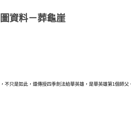
圖資料－葬龜崖
，不只是如此，還傳授四季劍法給華英雄，是華英雄第1個師父