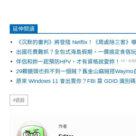
延伸閱讀
《沉默的審判》將登陸 Netflix！《周處除三害
出國花費難抓？全包式海島假期，一價搞定食宿
伴侶和妳一起預防HPV，才有資格說愛妳！
PR・台灣
29顆鏡頭也抓不到一個賊？舊金山竊賊搭Waym
原來 Windows 11 會出賣你？FBI 靠 GDID 
#遊戲
作者