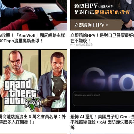
S攻擊！「KimWolf」殭屍網路主謀
立即諮詢HPV！是對自己健康最
0Tbps流量癱瘓全球！
在不嫌晚！
PR・台灣癌症基金會
外掛商遭駭竟流出 6 萬名會員名單：外
恐怖 AI 濫用！美國男子用 Grok
這麼多人在開掛！」
不雅照後自殺，xAI 因防護失靈
訴