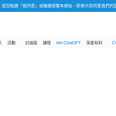
，若您點選「我同意」或繼續瀏覽本網站，即表示您同意我們的
片
活動
討論區
課程
#AI ChatGPT
深度有料
C