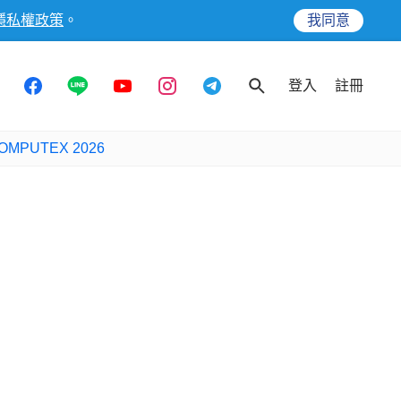
隱私權政策
。
我同意
登入
註冊
OMPUTEX 2026