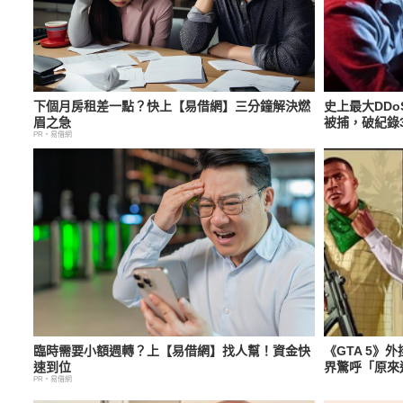
下個月房租差一點？快上【易借網】三分鐘解決燃
史上最大DDo
眉之急
被捕，破紀錄3
PR・易借網
臨時需要小額週轉？上【易借網】找人幫！資金快
《GTA 5》
速到位
界驚呼「原來
PR・易借網