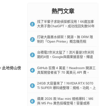
熱門文章
找了半輩子求助偵探都沒用！66歲加拿
1
大男子靠ChatGPT，成功找回失散50年
家人
打破大廠墨水綁架！開源、無 DRM 限
2
制的「Open Printer」概念機亮相
台積電2奈米太猛了！流片量是3奈米同
3
期的4倍，Google與蘋果搶首發、輝達
與AMD排隊等產能
GitHub 狂攬 4 萬星！Headroom 開源工
。此地倚山傍
4
具幫開發者省下 70 萬美元 API 費，
Token 消耗暴降 92%
24GB 大容量來了！NVIDIA RTX 5070
5
Ti SUPER 爆料總整理：規格、功耗、上
市時間
蘋果 2026 款 Mac mini 規格爆料：M6
6
與 M5 Pro 異色搭檔登場！容量或將