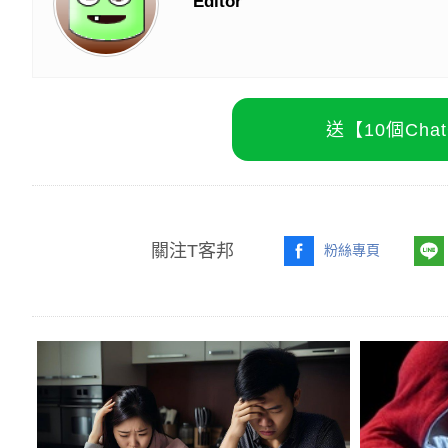
Editor
送【10個Ch
關注T客邦
粉絲專頁