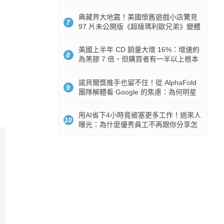
512GB 起跳
典藏界大地震！美國懷舊遊戲小店驚見
7
97 片未公開版《超級瑪利歐兄弟》變體
任天堂卡帶
美國上半年 CD 銷量大增 16%：增速約
8
為黑膠 7 倍，但購買者有一半以上根本
沒有播放器
諾貝爾獎推手也留不住！從 AlphaFold
9
團隊解體看 Google 的焦慮：為何明星
實驗室要為 Gemini 讓路？
用AI省下4小時竟被塞更多工作！過來人
10
曝光：為什麼優秀員工不再跟你分享怎
麼使用AI