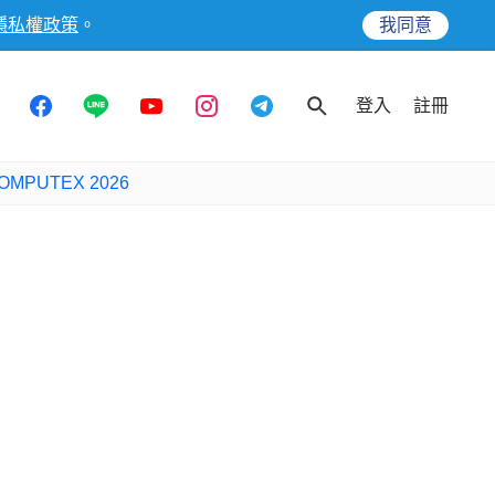
隱私權政策
。
我同意
登入
註冊
OMPUTEX 2026