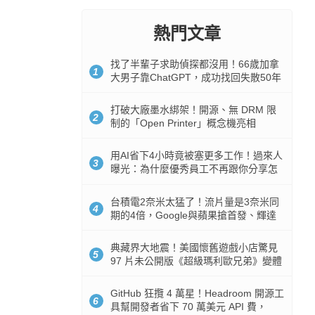
熱門文章
找了半輩子求助偵探都沒用！66歲加拿
1
大男子靠ChatGPT，成功找回失散50年
家人
打破大廠墨水綁架！開源、無 DRM 限
2
制的「Open Printer」概念機亮相
用AI省下4小時竟被塞更多工作！過來人
3
曝光：為什麼優秀員工不再跟你分享怎
麼使用AI
台積電2奈米太猛了！流片量是3奈米同
4
期的4倍，Google與蘋果搶首發、輝達
與AMD排隊等產能
典藏界大地震！美國懷舊遊戲小店驚見
5
97 片未公開版《超級瑪利歐兄弟》變體
任天堂卡帶
GitHub 狂攬 4 萬星！Headroom 開源工
6
具幫開發者省下 70 萬美元 API 費，