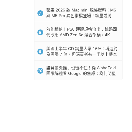
Token 消耗暴降 92%
蘋果 2026 款 Mac mini 規格爆料：M6
7
與 M5 Pro 異色搭檔登場！容量或將
512GB 起跳
效能翻倍！PS6 硬體規格流出：跳過四
8
代改用 AMD Zen 6c 混合架構，4K
120fps 與全光追時代來臨
美國上半年 CD 銷量大增 16%：增速約
9
為黑膠 7 倍，但購買者有一半以上根本
沒有播放器
諾貝爾獎推手也留不住！從 AlphaFold
10
團隊解體看 Google 的焦慮：為何明星
實驗室要為 Gemini 讓路？