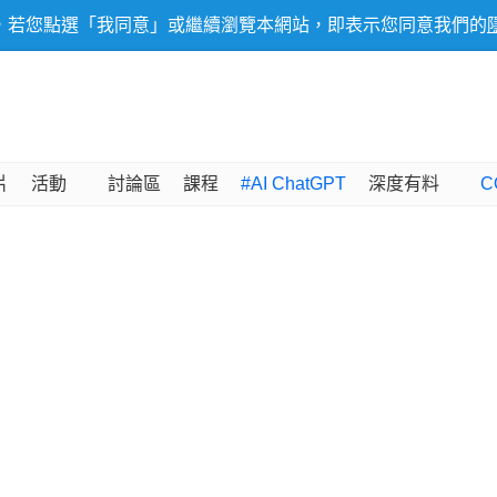
，若您點選「我同意」或繼續瀏覽本網站，即表示您同意我們的
片
活動
討論區
課程
#AI ChatGPT
深度有料
C