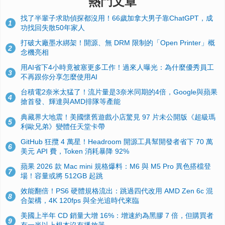
熱門文章
找了半輩子求助偵探都沒用！66歲加拿大男子靠ChatGPT，成
1
功找回失散50年家人
打破大廠墨水綁架！開源、無 DRM 限制的「Open Printer」概
2
念機亮相
用AI省下4小時竟被塞更多工作！過來人曝光：為什麼優秀員工
3
不再跟你分享怎麼使用AI
台積電2奈米太猛了！流片量是3奈米同期的4倍，Google與蘋果
4
搶首發、輝達與AMD排隊等產能
典藏界大地震！美國懷舊遊戲小店驚見 97 片未公開版《超級瑪
5
利歐兄弟》變體任天堂卡帶
GitHub 狂攬 4 萬星！Headroom 開源工具幫開發者省下 70 萬
6
美元 API 費，Token 消耗暴降 92%
蘋果 2026 款 Mac mini 規格爆料：M6 與 M5 Pro 異色搭檔登
7
場！容量或將 512GB 起跳
效能翻倍！PS6 硬體規格流出：跳過四代改用 AMD Zen 6c 混
8
合架構，4K 120fps 與全光追時代來臨
美國上半年 CD 銷量大增 16%：增速約為黑膠 7 倍，但購買者
9