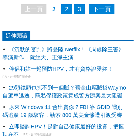
上一頁
1
2
3
下一頁
延伸閱讀
《沉默的審判》將登陸 Netflix！《周處除三害》
導演新作，阮經天、王淨主演
伴侶和妳一起預防HPV，才有資格說愛妳！
PR・台灣癌症基金會
29顆鏡頭也抓不到一個賊？舊金山竊賊搭Waymo
自駕車逃逸，隱私保護政策竟成警方辦案最大阻礙
原來 Windows 11 會出賣你？FBI 靠 GDID 識別
碼追蹤 19 歲駭客，勒索 800 萬美金慘遭引渡受審
立即諮詢HPV！是對自己健康最好的投資，把握
現在不...
PR・台灣癌症基金會