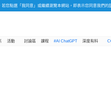
，若您點選「我同意」或繼續瀏覽本網站，即表示您同意我們的
片
活動
討論區
課程
#AI ChatGPT
深度有料
C