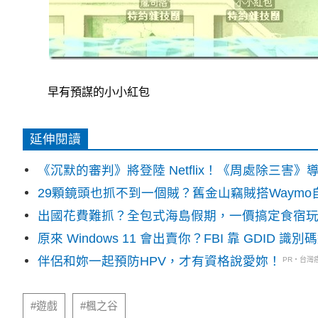
早有預謀的小小紅包
延伸閱讀
《沉默的審判》將登陸 Netflix！《周處除三害
29顆鏡頭也抓不到一個賊？舊金山竊賊搭Waym
出國花費難抓？全包式海島假期，一價搞定食宿
原來 Windows 11 會出賣你？FBI 靠 GDID 
伴侶和妳一起預防HPV，才有資格說愛妳！
PR・台灣
#遊戲
#楓之谷