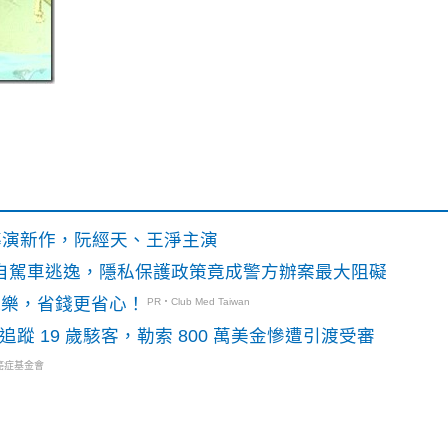
》導演新作，阮經天、王淨主演
o自駕車逃逸，隱私保護政策竟成警方辦案最大阻礙
玩樂，省錢更省心！
PR・Club Med Taiwan
識別碼追蹤 19 歲駭客，勒索 800 萬美金慘遭引渡受審
癌症基金會