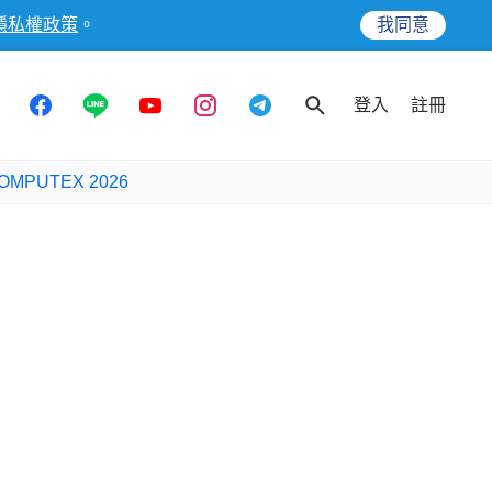
隱私權政策
。
我同意
登入
註冊
OMPUTEX 2026