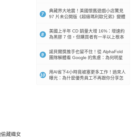
512GB 起跳
典藏界大地震！美國懷舊遊戲小店驚見
7
97 片未公開版《超級瑪利歐兄弟》變體
任天堂卡帶
美國上半年 CD 銷量大增 16%：增速約
8
為黑膠 7 倍，但購買者有一半以上根本
沒有播放器
諾貝爾獎推手也留不住！從 AlphaFold
9
團隊解體看 Google 的焦慮：為何明星
實驗室要為 Gemini 讓路？
用AI省下4小時竟被塞更多工作！過來人
10
曝光：為什麼優秀員工不再跟你分享怎
麼使用AI
他偷藏織女