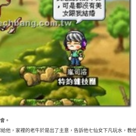
會。
嫁給他，家裡的老牛於是出了主意，告訴他七仙女下凡玩水，教