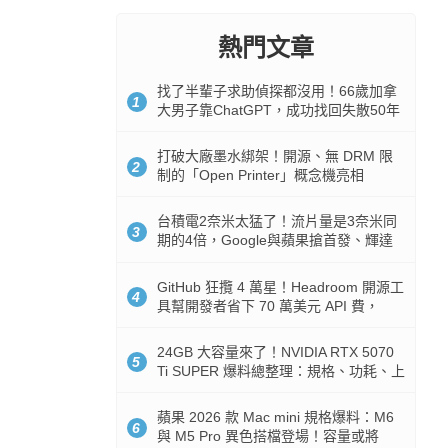
熱門文章
找了半輩子求助偵探都沒用！66歲加拿
1
大男子靠ChatGPT，成功找回失散50年
家人
打破大廠墨水綁架！開源、無 DRM 限
2
制的「Open Printer」概念機亮相
台積電2奈米太猛了！流片量是3奈米同
3
期的4倍，Google與蘋果搶首發、輝達
與AMD排隊等產能
GitHub 狂攬 4 萬星！Headroom 開源工
4
具幫開發者省下 70 萬美元 API 費，
Token 消耗暴降 92%
24GB 大容量來了！NVIDIA RTX 5070
5
Ti SUPER 爆料總整理：規格、功耗、上
市時間
蘋果 2026 款 Mac mini 規格爆料：M6
6
與 M5 Pro 異色搭檔登場！容量或將