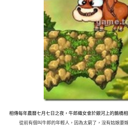
相傳每年農曆七月七日之夜，牛郎織女會於銀河上的鵲橋相
從前有個叫牛郎的年輕人，因為太窮了，沒有姑娘要