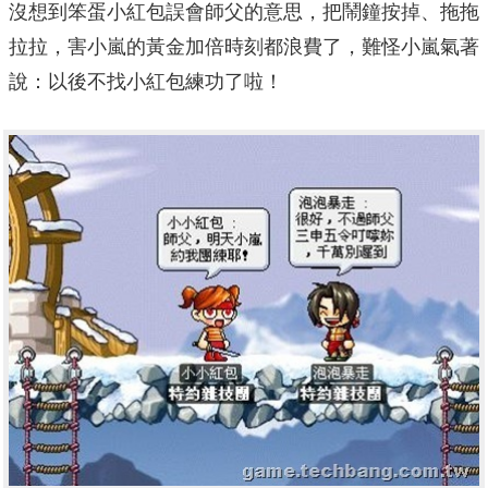
沒想到笨蛋小紅包誤會師父的意思，把鬧鐘按掉、拖拖
拉拉，害小嵐的黃金加倍時刻都浪費了，難怪小嵐氣著
說：以後不找小紅包練功了啦！