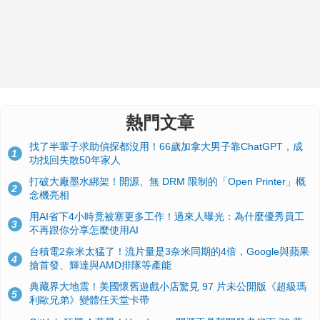
熱門文章
找了半輩子求助偵探都沒用！66歲加拿大男子靠ChatGPT，成
1
功找回失散50年家人
打破大廠墨水綁架！開源、無 DRM 限制的「Open Printer」概
2
念機亮相
用AI省下4小時竟被塞更多工作！過來人曝光：為什麼優秀員工
3
不再跟你分享怎麼使用AI
台積電2奈米太猛了！流片量是3奈米同期的4倍，Google與蘋果
4
搶首發、輝達與AMD排隊等產能
典藏界大地震！美國懷舊遊戲小店驚見 97 片未公開版《超級瑪
5
利歐兄弟》變體任天堂卡帶