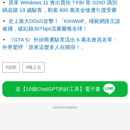
原來 Windows 11 會出賣你？FBI 靠 GDID 識別
碼追蹤 19 歲駭客，勒索 800 萬美金慘遭引渡受審
史上最大DDoS攻擊！「KimWolf」殭屍網路主謀
被捕，破紀錄30Tbps流量癱瘓全球！
《GTA 5》外掛商遭駭竟流出 6 萬名會員名單：
外界驚呼「原來這麼多人在開掛！」
#遊戲
#楓之谷
送【10個ChatGPT的好工具】電子書
ADVERTISEMENT