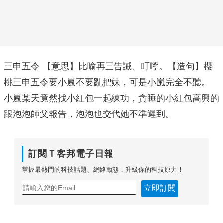
三申五令 【意思】比喻再三告誡、叮嚀。【造句】櫻
桃三申五令要小嵐不要亂把妹，可是小嵐完全不聽。
小嵐某天竟然找小紅包一起練功，貪睡的小紅包高興的
跟泡泡師父報告，泡泡也交代她不準遲到。
訂閱Ｔ客邦電子日報
掌握最熱門的科技話題、網路動態，升級你的科技原力！
立即訂閱