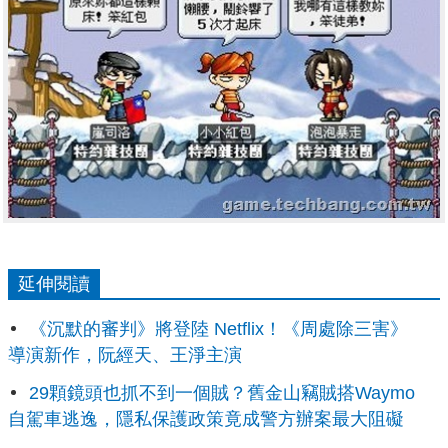
延伸閱讀
《沉默的審判》將登陸 Netflix！《周處除三害》
導演新作，阮經天、王淨主演
29顆鏡頭也抓不到一個賊？舊金山竊賊搭Waymo
自駕車逃逸，隱私保護政策竟成警方辦案最大阻礙