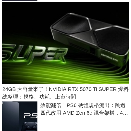
24GB 大容量來了！NVIDIA RTX 5070 Ti SUPER 爆料
總整理：規格、功耗、上市時間
效能翻倍！PS6 硬體規格流出：跳過
四代改用 AMD Zen 6c 混合架構，4K
120fps 與全光追時代來臨