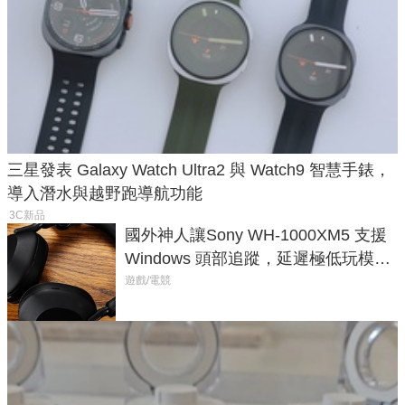
三星發表 Galaxy Watch Ultra2 與 Watch9 智慧手錶，
導入潛水與越野跑導航功能
3C新品
國外神人讓Sony WH-1000XM5 支援
Windows 頭部追蹤，延遲極低玩模擬
飛行超有感
遊戲/電競