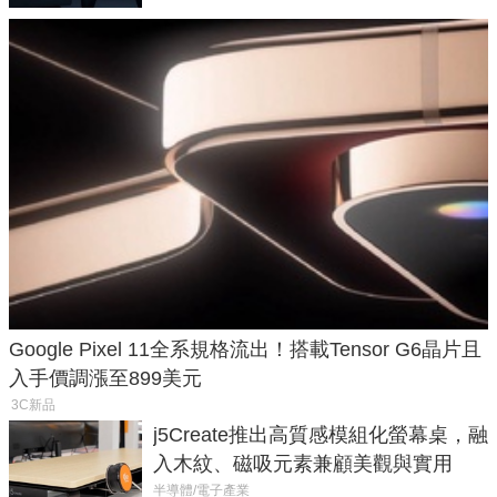
Google Pixel 11全系規格流出！搭載Tensor G6晶片且
入手價調漲至899美元
3C新品
j5Create推出高質感模組化螢幕桌，融
入木紋、磁吸元素兼顧美觀與實用
半導體/電子產業