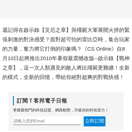
還記得在啟示錄【災厄之章】與殭屍大軍展開火拼的緊
張刺激的對決感受？面對超可怕的雷比亞時，集合玩家
的力量，奮力將它打倒的印象嗎？《CS Online》自8
月10日起將推出2010年暑假最震憾改版--啟示錄【戰神
之章】，這一次人類遇見的敵人將比殭屍更難纏！全新
的模式，全新的回憶，帶給你絕對超爽的對戰快感！
訂閱Ｔ客邦電子日報
掌握最熱門的科技話題、網路動態，升級你的科技原力！
立即訂閱