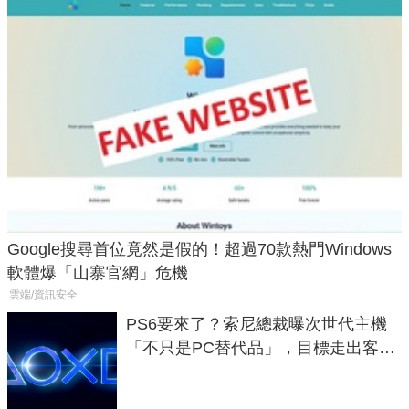
Google搜尋首位竟然是假的！超過70款熱門Windows
軟體爆「山寨官網」危機
雲端/資訊安全
PS6要來了？索尼總裁曝次世代主機
「不只是PC替代品」，目標走出客
廳、進軍電競桌面