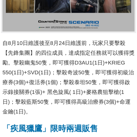
自8月10日維護後至8月24日維護前，玩家只要擊殺
【先鋒集團】的四位成員，達成指定任務就可以獲得獎
勵。擊殺幽鬼50隻，即可獲得D3AU1(1日)+KRIEG
550(1日)+SVD(1日)；擊殺奇波50隻，即可獲得初級治
療券(3個)+復活券(1個)；擊殺泰坦50隻，即可獲得啟
示錄接關券(1張)+ 黑色旋風( 1日)+麥格農狙擊槍(1
日)；擊殺藍斯50隻，即可獲得高級治療券(3個)+命運
金鑰(1日)。
「疾風獵鷹」限時兩週販售