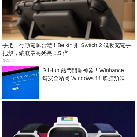
手把、行動電源合體！Belkin 推 Switch 2 磁吸充電手
把殼，續航最高延長 1.5 倍
3C新品
GitHub 熱門開源神器！Winhance 一
鍵安全精簡 Windows 11 臃腫預裝軟
體與後台追蹤