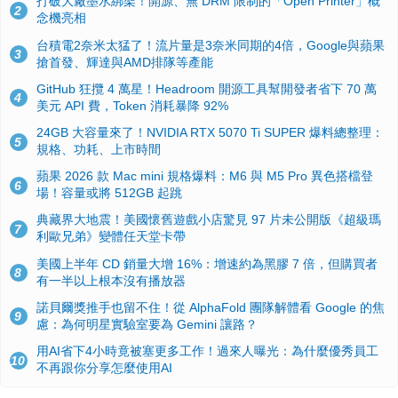
打破大廠墨水綁架！開源、無 DRM 限制的「Open Printer」概
2
念機亮相
台積電2奈米太猛了！流片量是3奈米同期的4倍，Google與蘋果
3
搶首發、輝達與AMD排隊等產能
GitHub 狂攬 4 萬星！Headroom 開源工具幫開發者省下 70 萬
4
美元 API 費，Token 消耗暴降 92%
24GB 大容量來了！NVIDIA RTX 5070 Ti SUPER 爆料總整理：
5
規格、功耗、上市時間
蘋果 2026 款 Mac mini 規格爆料：M6 與 M5 Pro 異色搭檔登
6
場！容量或將 512GB 起跳
典藏界大地震！美國懷舊遊戲小店驚見 97 片未公開版《超級瑪
7
利歐兄弟》變體任天堂卡帶
美國上半年 CD 銷量大增 16%：增速約為黑膠 7 倍，但購買者
8
有一半以上根本沒有播放器
諾貝爾獎推手也留不住！從 AlphaFold 團隊解體看 Google 的焦
9
慮：為何明星實驗室要為 Gemini 讓路？
用AI省下4小時竟被塞更多工作！過來人曝光：為什麼優秀員工
10
不再跟你分享怎麼使用AI