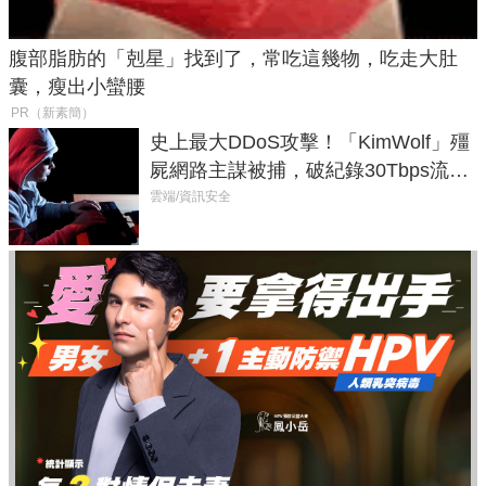
腹部脂肪的「剋星」找到了，常吃這幾物，吃走大肚
囊，瘦出小蠻腰
PR（新素簡）
史上最大DDoS攻擊！「KimWolf」殭
屍網路主謀被捕，破紀錄30Tbps流量
癱瘓全球！
雲端/資訊安全