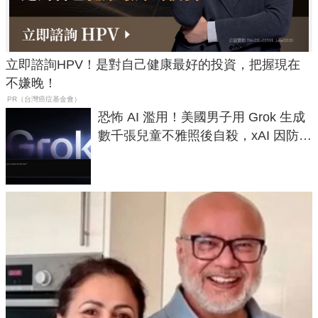
立即諮詢HPV！是對自己健康最好的投資，把握現在
不嫌晚！
PR（台灣癌症基金會）
恐怖 AI 濫用！美國男子用 Grok 生成
數千張兒童不雅照後自殺，xAI 因防護
失靈與不配合警方遭起訴