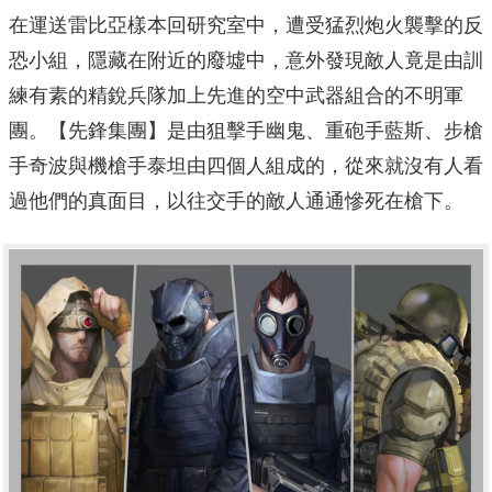
在運送雷比亞樣本回研究室中，遭受猛烈炮火襲擊的反
恐小組，隱藏在附近的廢墟中，意外發現敵人竟是由訓
練有素的精銳兵隊加上先進的空中武器組合的不明軍
團。【先鋒集團】是由狙擊手幽鬼、重砲手藍斯、步槍
手奇波與機槍手泰坦由四個人組成的，從來就沒有人看
過他們的真面目，以往交手的敵人通通慘死在槍下。