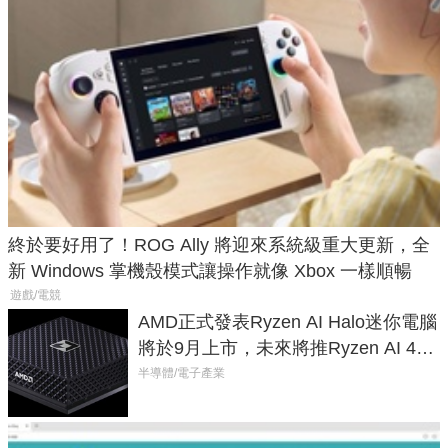
終於要好用了！ROG Ally 將迎來系統級重大更新，全
新 Windows 掌機殼模式讓操作就像 Xbox 一樣順暢
遊戲/電競
AMD正式發表Ryzen AI Halo迷你電腦
將於9月上市，未來將推Ryzen AI 400
Max系列處理器與對應升級版
半導體/電子產業