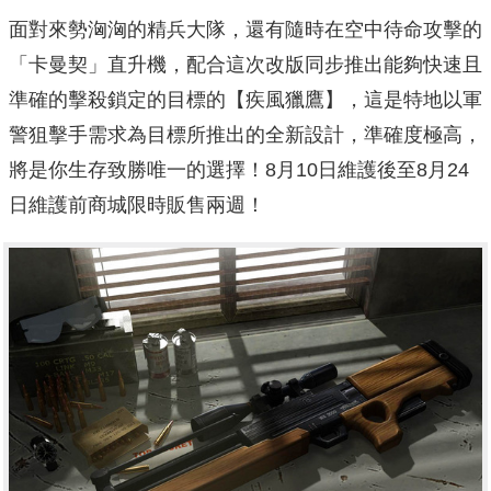
面對來勢洶洶的精兵大隊，還有隨時在空中待命攻擊的
「卡曼契」直升機，配合這次改版同步推出能夠快速且
準確的擊殺鎖定的目標的【疾風獵鷹】，這是特地以軍
警狙擊手需求為目標所推出的全新設計，準確度極高，
將是你生存致勝唯一的選擇！8月10日維護後至8月24
日維護前商城限時販售兩週！