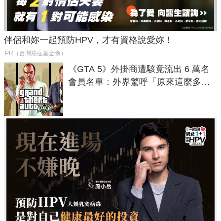
伴侶和妳一起預防HPV，才有資格說愛妳！
PR（台灣癌症基金會）
《GTA 5》外掛商遭駭竟流出 6 萬名
會員名單：外界驚呼「原來這麼多人
在開掛！」