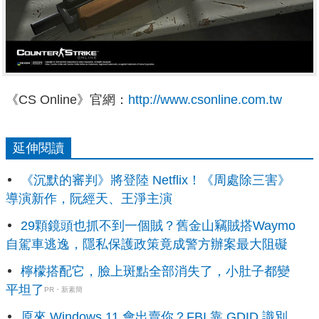
《CS Online》官網：
http://www.csonline.com.tw
延伸閱讀
《沉默的審判》將登陸 Netflix！《周處除三害》
導演新作，阮經天、王淨主演
29顆鏡頭也抓不到一個賊？舊金山竊賊搭Waymo
自駕車逃逸，隱私保護政策竟成警方辦案最大阻礙
檸檬搭配它，臉上斑點全部消失了，小肚子都變
平坦了
PR・新素簡
原來 Windows 11 會出賣你？FBI 靠 GDID 識別