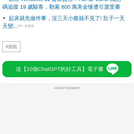
碼追蹤 19 歲駭客，勒索 800 萬美金慘遭引渡受審
起床就先做件事，沒三天小腹就不見了! 肚子一天
天變...
PR・新素簡
#遊戲
送【10個ChatGPT的好工具】電子書
ADVERTISEMENT