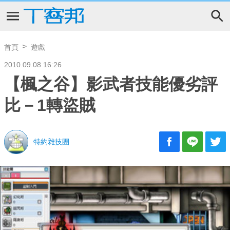
首頁
遊戲
2010.09.08 16:26
【楓之谷】影武者技能優劣評
比－1轉盜賊
特約雜技團