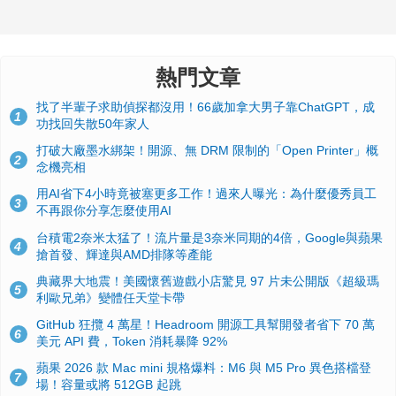
熱門文章
找了半輩子求助偵探都沒用！66歲加拿大男子靠ChatGPT，成
1
功找回失散50年家人
打破大廠墨水綁架！開源、無 DRM 限制的「Open Printer」概
2
念機亮相
用AI省下4小時竟被塞更多工作！過來人曝光：為什麼優秀員工
3
不再跟你分享怎麼使用AI
台積電2奈米太猛了！流片量是3奈米同期的4倍，Google與蘋果
4
搶首發、輝達與AMD排隊等產能
典藏界大地震！美國懷舊遊戲小店驚見 97 片未公開版《超級瑪
5
利歐兄弟》變體任天堂卡帶
GitHub 狂攬 4 萬星！Headroom 開源工具幫開發者省下 70 萬
6
美元 API 費，Token 消耗暴降 92%
蘋果 2026 款 Mac mini 規格爆料：M6 與 M5 Pro 異色搭檔登
7
場！容量或將 512GB 起跳