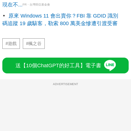
現在不...
PR・台灣癌症基金會
原來 Windows 11 會出賣你？FBI 靠 GDID 識別
碼追蹤 19 歲駭客，勒索 800 萬美金慘遭引渡受審
#遊戲
#楓之谷
送【10個ChatGPT的好工具】電子書
ADVERTISEMENT