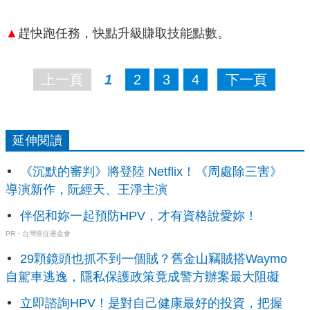
▲
趕快跑任務，快點升級賺取技能點數。
上一頁
1
2
3
4
下一頁
延伸閱讀
《沉默的審判》將登陸 Netflix！《周處除三害》
導演新作，阮經天、王淨主演
伴侶和妳一起預防HPV，才有資格說愛妳！
PR・台灣癌症基金會
29顆鏡頭也抓不到一個賊？舊金山竊賊搭Waymo
自駕車逃逸，隱私保護政策竟成警方辦案最大阻礙
立即諮詢HPV！是對自己健康最好的投資，把握