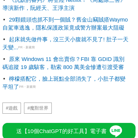
導演新作，阮經天、王淨主演
29顆鏡頭也抓不到一個賊？舊金山竊賊搭Waymo
自駕車逃逸，隱私保護政策竟成警方辦案最大阻礙
起床就先做件事，沒三天小腹就不見了! 肚子一天
天變...
PR・新素簡
原來 Windows 11 會出賣你？FBI 靠 GDID 識別
碼追蹤 19 歲駭客，勒索 800 萬美金慘遭引渡受審
檸檬搭配它，臉上斑點全部消失了，小肚子都變
平坦了
PR・新素簡
#遊戲
#魔獸世界
送【10個ChatGPT的好工具】電子書