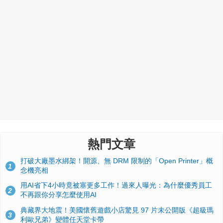
熱門文章
打破大廠墨水綁架！開源、無 DRM 限制的「Open Printer」概
1
念機亮相
用AI省下4小時竟被塞更多工作！過來人曝光：為什麼優秀員工
2
不再跟你分享怎麼使用AI
典藏界大地震！美國懷舊遊戲小店驚見 97 片未公開版《超級瑪
3
利歐兄弟》變體任天堂卡帶