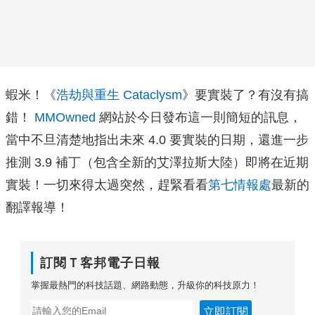
蝦米！《
浩劫與重生 Cataclysm
》要實裝了？有沒有搞
錯！
MMOwned
網站於今日發布這一則簡短的訊息，
當中不旦清楚地指出未來 4.0 要實裝的日期，還進一步
推測 3.9 補丁（包含全新的艾澤拉斯大陸）即將在近期
實裝！一切來得太過突然，趕緊看看
第七情報處
最新的
翻譯報導！
訂閱Ｔ客邦電子日報
掌握最熱門的科技話題、網路動態，升級你的科技原力！
立即訂閱