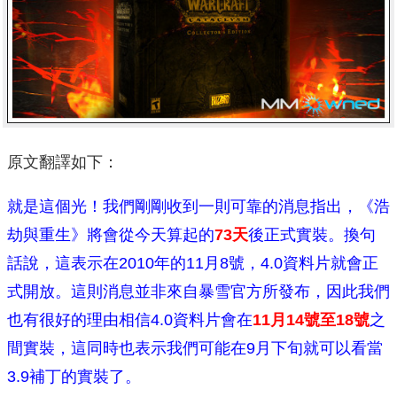
原文翻譯如下：
就是這個光！我們剛剛收到一則可靠的消息指出，《浩
劫與重生》將會從今天算起的
73天
後正式實裝。換句
話說，這表示在2010年的11月8號，4.0資料片就會正
式開放。這則消息並非來自暴雪官方所發布，因此我們
也有很好的理由相信4.0資料片會在
11月14號至18號
之
間實裝，這同時也表示我們可能在9月下旬就可以看當
3.9補丁的實裝了。