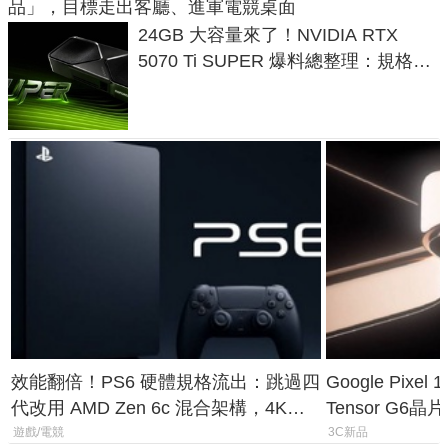
品」，目標走出客廳、進軍電競桌面
24GB 大容量來了！NVIDIA RTX
5070 Ti SUPER 爆料總整理：規格、
功耗、上市時間
效能翻倍！PS6 硬體規格流出：跳過四
Google Pix
代改用 AMD Zen 6c 混合架構，4K
Tensor G6
120fps 與全光追時代來臨
元
遊戲/電競
3C新品