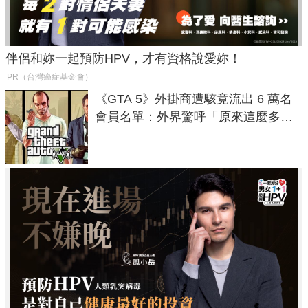
伴侶和妳一起預防HPV，才有資格說愛妳！
PR（台灣癌症基金會）
《GTA 5》外掛商遭駭竟流出 6 萬名
會員名單：外界驚呼「原來這麼多人
在開掛！」