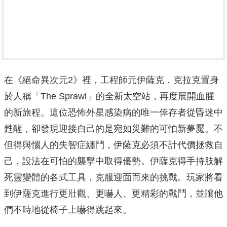
在《絕命異次元2》裡，工程師元伊薩克．克拉克置身
於人稱「The Sprawl」的全新太空站，再度展開血腥
的新旅程。這位恐怖外星感染病的唯一倖存者從昏迷中
甦醒，卻發現迎接自己的是宛如災難的可怕新夢魘。不
但得與惱人的失智症纏鬥，伊薩克必須不計代價拯救自
己，設法在可怕的襲擊中取得優勢。伊薩克得手持肢解
死靈變體的各式工具，克服迎面而來的挑戰。玩家將看
到伊薩克進行更壯觀、更嚇人、更精彩的戰鬥，並讓他
們不時地從椅子上嚇得跳起來。