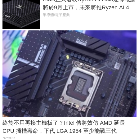
將於9月上市，未來將推Ryzen AI 400
Max系列處理器與對應升級版
半導體/電子產業
終於不用再換主機板了？Intel 傳將效仿 AMD 延長
CPU 插槽壽命，下代 LGA 1954 至少能戰三代
3C新品