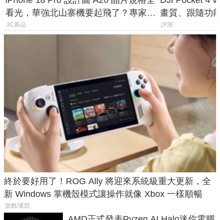
iPhone 18 Pro 設計圖 A20 晶片規格全
DJI Pocket
看光，華強北山寨機要起飛了？專家曝
畫質、跟隨功
山寨機無法復刻兩大關鍵
一次看懂兩台
3C新品
評測
終於要好用了！ROG Ally 將迎來系統級重大更新，全
新 Windows 掌機殼模式讓操作就像 Xbox 一樣順暢
遊戲/電競
AMD正式發表Ryzen AI Halo迷你電腦