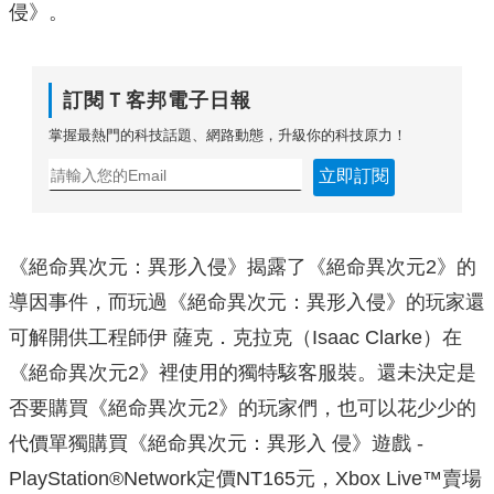
侵》。
訂閱Ｔ客邦電子日報
掌握最熱門的科技話題、網路動態，升級你的科技原力！
立即訂閱
《絕命異次元：異形入侵》揭露了《絕命異次元2》的
導因事件，而玩過《絕命異次元：異形入侵》的玩家還
可解開供工程師伊 薩克．克拉克（Isaac Clarke）在
《絕命異次元2》裡使用的獨特駭客服裝。還未決定是
否要購買《絕命異次元2》的玩家們，也可以花少少的
代價單獨購買《絕命異次元：異形入 侵》遊戲 -
PlayStation®Network定價NT165元，Xbox Live™賣場