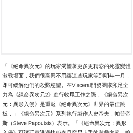
「《絕命異次元》的玩家渴望著更多更精彩的死靈變體
激戰場面，我們很高興不用讓這些玩家等到明年一月，
即可緩解他們的殺戮慾望。在Visceral開發團隊卯足全
力為《絕命異次元2》進行收尾工作之際，《絕命異次
元：異形入侵》是重返《絕命異次元》世界的最佳跳
板，」《絕命異次元》系列執行製作人史帝夫．帕普帝
斯（Steve Papoutsis）表示。「《絕命異次元：異形
入侵》可讓玩家透過快節奏且容易上手的遊戲內容，瞭