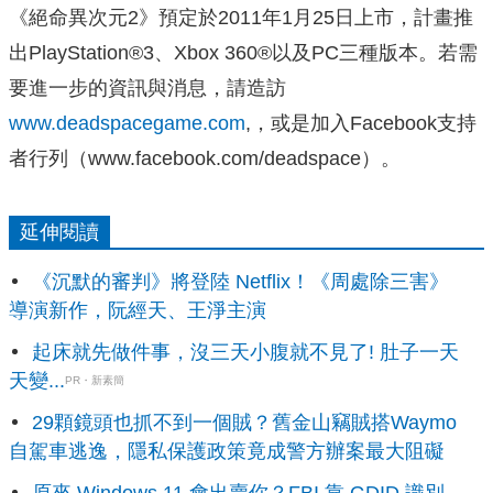
《絕命異次元2》預定於2011年1月25日上市，計畫推
出PlayStation®3、Xbox 360®以及PC三種版本。若需
要進一步的資訊與消息，請造訪
www.deadspacegame.com
,，或是加入Facebook支持
者行列（www.facebook.com/deadspace）。
延伸閱讀
《沉默的審判》將登陸 Netflix！《周處除三害》
導演新作，阮經天、王淨主演
起床就先做件事，沒三天小腹就不見了! 肚子一天
天變...
PR・新素簡
29顆鏡頭也抓不到一個賊？舊金山竊賊搭Waymo
自駕車逃逸，隱私保護政策竟成警方辦案最大阻礙