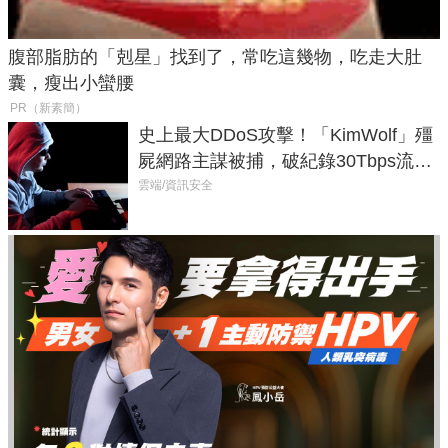
腹部脂肪的「剋星」找到了，常吃這幾物，吃走大肚
囊，瘦出小蠻腰
PR（新素簡）
史上最大DDoS攻擊！「KimWolf」殭
屍網路主謀被捕，破紀錄30Tbps流量
癱瘓全球！
雲端/資訊安全