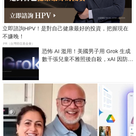
立即諮詢HPV！是對自己健康最好的投資，把握現在
不嫌晚！
PR（台灣癌症基金會）
恐怖 AI 濫用！美國男子用 Grok 生成
數千張兒童不雅照後自殺，xAI 因防護
失靈與不配合警方遭起訴