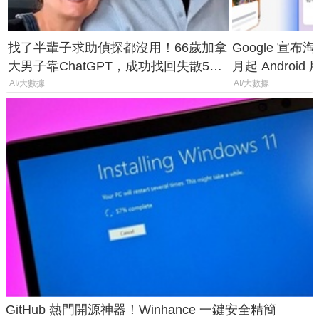
找了半輩子求助偵探都沒用！66歲加拿
Google 宣布淘汰 
大男子靠ChatGPT，成功找回失散50
月起 Android
年家人
AI/大數據
AI/大數據
GitHub 熱門開源神器！Winhance 一鍵安全精簡