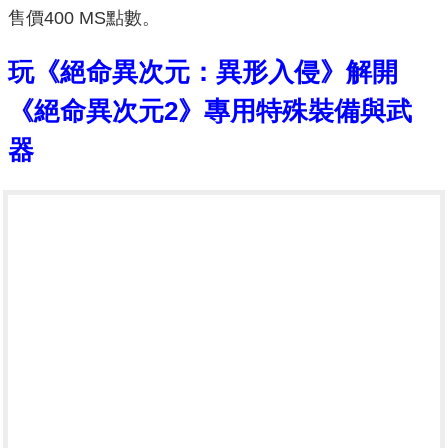
售價400 MS點數。
玩《絕命異次元：異形入侵》解開
《絕命異次元2》專用特殊裝備與武
器