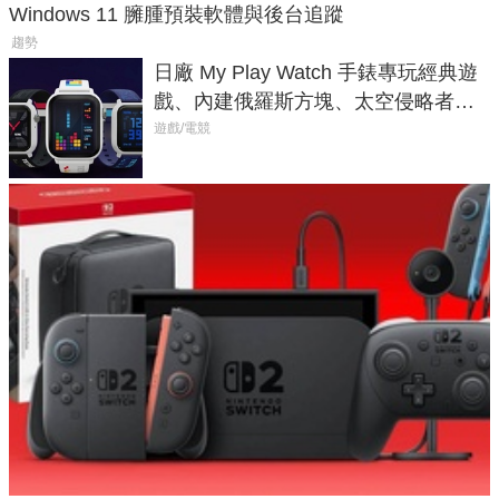
Windows 11 臃腫預裝軟體與後台追蹤
趨勢
日廠 My Play Watch 手錶專玩經典遊
戲、內建俄羅斯方塊、太空侵略者，
不過竟然不能連手機？
遊戲/電競