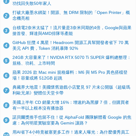
1
功找回失散50年家人
打破大廠墨水綁架！開源、無 DRM 限制的「Open Printer」概
2
念機亮相
台積電2奈米太猛了！流片量是3奈米同期的4倍，Google與蘋果
3
搶首發、輝達與AMD排隊等產能
GitHub 狂攬 4 萬星！Headroom 開源工具幫開發者省下 70 萬
4
美元 API 費，Token 消耗暴降 92%
24GB 大容量來了！NVIDIA RTX 5070 Ti SUPER 爆料總整理：
5
規格、功耗、上市時間
蘋果 2026 款 Mac mini 規格爆料：M6 與 M5 Pro 異色搭檔登
6
場！容量或將 512GB 起跳
典藏界大地震！美國懷舊遊戲小店驚見 97 片未公開版《超級瑪
7
利歐兄弟》變體任天堂卡帶
美國上半年 CD 銷量大增 16%：增速約為黑膠 7 倍，但購買者
8
有一半以上根本沒有播放器
諾貝爾獎推手也留不住！從 AlphaFold 團隊解體看 Google 的焦
9
慮：為何明星實驗室要為 Gemini 讓路？
用AI省下4小時竟被塞更多工作！過來人曝光：為什麼優秀員工
10