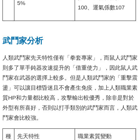
5%
100、運氣係數107
武鬥家分析
人類武鬥家先天特性僅有「拳套專家」，而鼠人武鬥家
則多了單手鈍器攻速提升的「借重使力」，因此鼠人武
鬥家在武器的選擇上較多。但是人類武鬥家的「重擊震
盪」可以讓目標昏迷且不會產生免疫，加上人類職業素
質HP和力量都比較高，攻擊輸出較優秀，除非是對於
外型有所喜好，否則以打手類別的武鬥家而言，人類武
鬥家會比較強。
種
先天特性
職業素質變動