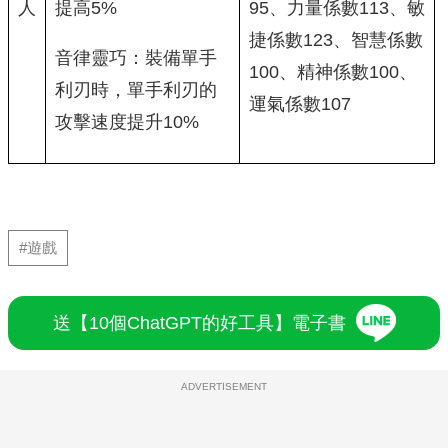
人
提高5%
95、力量係數113、敏
捷係數123、智慧係數
音律靈巧：裝備單手
100、精神係數100、
利刃時，單手利刃的
運氣係數107
攻擊速度提升10%
#遊戲
送【10個ChatGPT的好工具】電子書
ADVERTISEMENT