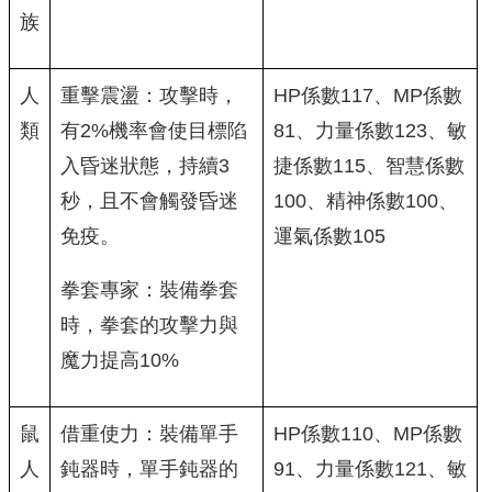
族
人
重擊震盪：攻擊時，
HP係數117、MP係數
類
有2%機率會使目標陷
81、力量係數123、敏
入昏迷狀態，持續3
捷係數115、智慧係數
秒，且不會觸發昏迷
100、精神係數100、
免疫。
運氣係數105
拳套專家：裝備拳套
時，拳套的攻擊力與
魔力提高10%
鼠
借重使力：裝備單手
HP係數110、MP係數
人
鈍器時，單手鈍器的
91、力量係數121、敏