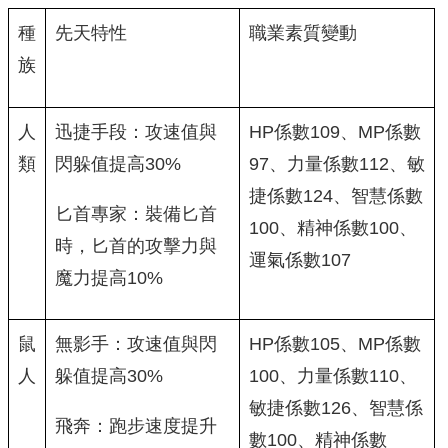
種
先天特性
職業素質變動
族
人
迅捷手段：攻速值與
HP係數109、MP係數
類
閃躲值提高30%
97、力量係數112、敏
捷係數124、智慧係數
匕首專家：裝備匕首
100、精神係數100、
時，匕首的攻擊力與
運氣係數107
魔力提高10%
鼠
無影手：攻速值與閃
HP係數105、MP係數
人
躲值提高30%
100、力量係數110、
敏捷係數126、智慧係
飛奔：跑步速度提升
數100、精神係數