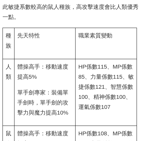
此敏捷系數較高的鼠人種族，高攻擊速度會比人類優秀
一點。
種
先天特性
職業素質變動
族
人
體操高手：移動速度
HP係數115、MP係數
類
提高5%
85、力量係數115、敏
捷係數121、智慧係數
單手劍專家：裝備單
100、精神係數100、
手劍時，單手劍的攻
運氣係數107
擊力與魔力提高10%
鼠
體操高手：移動速度
HP係數108、MP係數