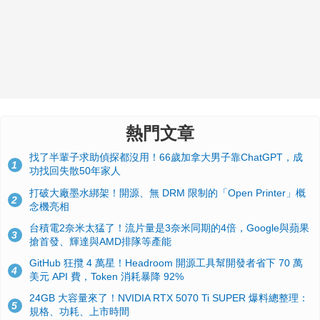
熱門文章
找了半輩子求助偵探都沒用！66歲加拿大男子靠ChatGPT，成
1
功找回失散50年家人
打破大廠墨水綁架！開源、無 DRM 限制的「Open Printer」概
2
念機亮相
台積電2奈米太猛了！流片量是3奈米同期的4倍，Google與蘋果
3
搶首發、輝達與AMD排隊等產能
GitHub 狂攬 4 萬星！Headroom 開源工具幫開發者省下 70 萬
4
美元 API 費，Token 消耗暴降 92%
24GB 大容量來了！NVIDIA RTX 5070 Ti SUPER 爆料總整理：
5
規格、功耗、上市時間