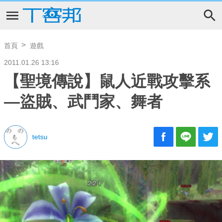
首頁
遊戲
2011.01.26 13:16
【聖境傳說】鼠人近戰攻擊系
—盜賊、武鬥家、舞者
tetsu