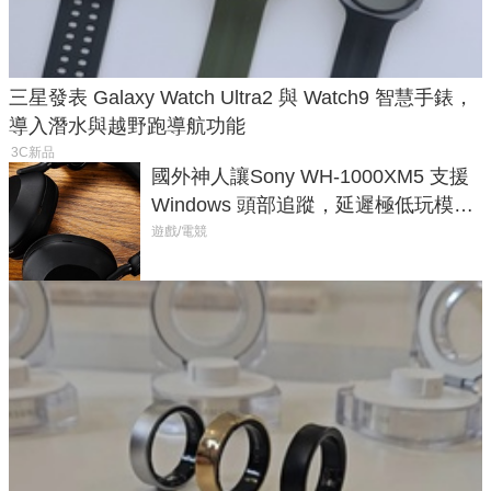
三星發表 Galaxy Watch Ultra2 與 Watch9 智慧手錶，
導入潛水與越野跑導航功能
3C新品
國外神人讓Sony WH-1000XM5 支援
Windows 頭部追蹤，延遲極低玩模擬
飛行超有感
遊戲/電競