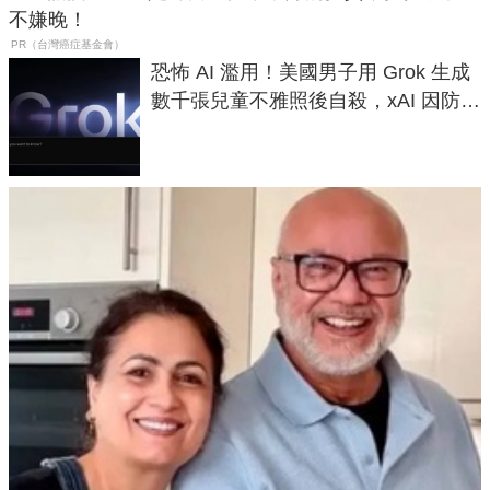
不嫌晚！
PR（台灣癌症基金會）
恐怖 AI 濫用！美國男子用 Grok 生成
數千張兒童不雅照後自殺，xAI 因防護
失靈與不配合警方遭起訴