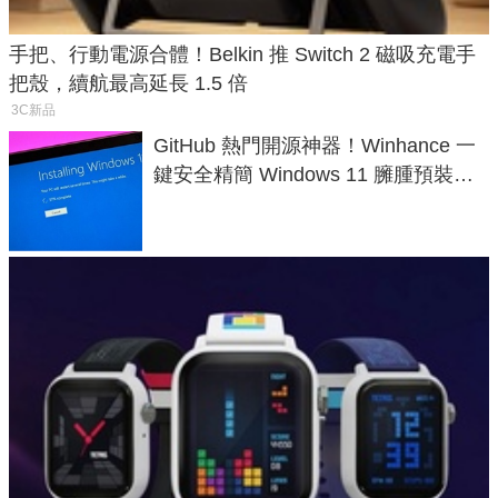
手把、行動電源合體！Belkin 推 Switch 2 磁吸充電手
把殼，續航最高延長 1.5 倍
3C新品
GitHub 熱門開源神器！Winhance 一
鍵安全精簡 Windows 11 臃腫預裝軟
體與後台追蹤