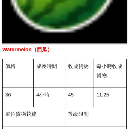
Watermelon（西瓜）
價格
成長時間
收成貨物
每小時收成
貨物
36
4小時
45
11.25
單位貨物花費
等級限制