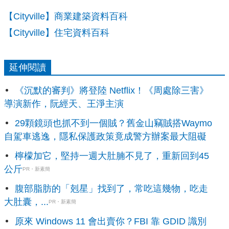
【Cityville】商業建築資料百科
【Cityville】住宅資料百科
延伸閱讀
《沉默的審判》將登陸 Netflix！《周處除三害》
導演新作，阮經天、王淨主演
29顆鏡頭也抓不到一個賊？舊金山竊賊搭Waymo
自駕車逃逸，隱私保護政策竟成警方辦案最大阻礙
檸檬加它，堅持一週大肚腩不見了，重新回到45
公斤
PR・新素簡
腹部脂肪的「剋星」找到了，常吃這幾物，吃走
大肚囊，...
PR・新素簡
原來 Windows 11 會出賣你？FBI 靠 GDID 識別