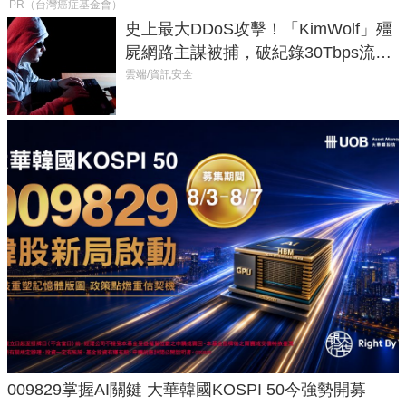
PR（台灣癌症基金會）
史上最大DDoS攻擊！「KimWolf」殭
屍網路主謀被捕，破紀錄30Tbps流量
癱瘓全球！
雲端/資訊安全
009829掌握AI關鍵 大華韓國KOSPI 50今強勢開募