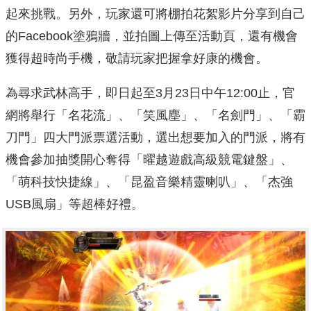
起來挑戰。另外，玩家還可將棚拍花絮影片分享到自己
的Facebook塗鴉牆，並拍圖上傳至活動頁，還有機會
獲得超時尚手機，敬請玩家把握拿好康的機會。
為尋求武林高手，即日起至3月23日中午12:00止，官
網將舉行「名花流」、「笑風塵」、「名劍門」、「霸
刀門」四大門派票選活動，選出想要加入的門派，將有
機會參加抽獎開心奪得「曜越遊戲高級競電鍵盤」、
「萌科技快捷線」、「昆盈音樂精靈喇叭」、「杰強
USB風扇」等超棒好禮。