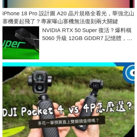
iPhone 18 Pro 設計圖 A20 晶片規格全看光，華強北山
寨機要起飛了？專家曝山寨機無法復刻兩大關鍵
NVIDIA RTX 50 Super 復活？爆料稱
5060 升級 12GB GDDR7 記憶體，這
次規格終於不擠牙膏