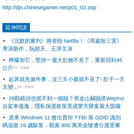
http://djs.chinesegamer.net/p01_02.asp
延伸閱讀
《沉默的審判》將登陸 Netflix！《周處除三害》
導演新作，阮經天、王淨主演
檸檬加它，堅持一週大肚腩不見了，重新回到45
公斤
PR・新素簡
起床就先做件事，沒三天小腹就不見了! 肚子一天
天變...
PR・新素簡
29顆鏡頭也抓不到一個賊？舊金山竊賊搭Waymo
自駕車逃逸，隱私保護政策竟成警方辦案最大阻礙
原來 Windows 11 會出賣你？FBI 靠 GDID 識別
碼追蹤 19 歲駭客，勒索 800 萬美金慘遭引渡受審