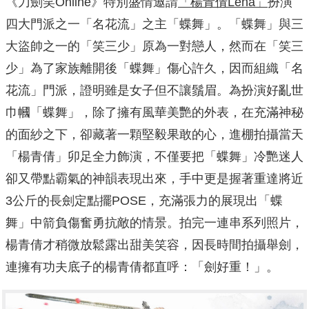
《刀劍笑Online》特別盛情邀請
「楊青倩
Lena
」
扮演
四大門派之一「名花流」之主「蝶舞」。「蝶舞」與三
大盜帥之一的「笑三少」原為一對戀人，然而在「笑三
少」為了家族離開後「蝶舞」傷心許久，因而組織「名
花流」門派，證明雖是女子但不讓鬚眉。為扮演好亂世
巾幗「蝶舞」，除了擁有風華美艷的外表，在充滿神秘
的面紗之下，卻藏著一顆堅毅果敢的心，進棚拍攝當天
「楊青倩」卯足全力飾演，不僅要把「蝶舞」冷艷迷人
卻又帶點霸氣的神韻表現出來，手中更是握著重達將近
3公斤的長劍定點擺POSE，充滿張力的展現出「蝶
舞」中箭負傷奮勇抗敵的情景。拍完一連串系列照片，
楊青倩才稍微放鬆露出甜美笑容，因長時間拍攝舉劍，
連擁有功夫底子的楊青倩都直呼：「劍好重！」。