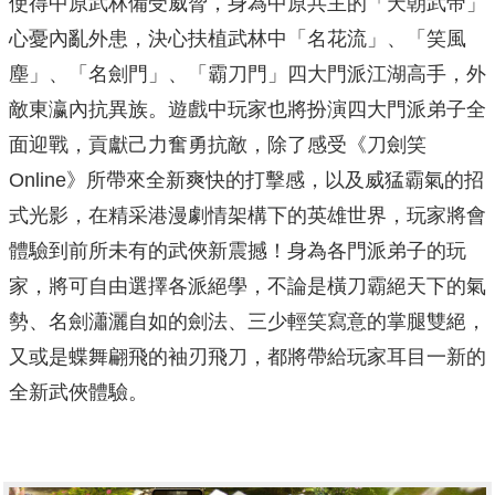
使得中原武林備受威脅，身為中原共主的「天朝武帝」
心憂內亂外患，決心扶植武林中「名花流」、「笑風
塵」、「名劍門」、「霸刀門」四大門派江湖高手，外
敵東瀛內抗異族。遊戲中玩家也將扮演四大門派弟子全
面迎戰，貢獻己力奮勇抗敵，除了感受《刀劍笑
Online》所帶來全新爽快的打擊感，以及威猛霸氣的招
式光影，在精采港漫劇情架構下的英雄世界，玩家將會
體驗到前所未有的武俠新震撼！身為各門派弟子的玩
家，將可自由選擇各派絕學，不論是橫刀霸絕天下的氣
勢、名劍瀟灑自如的劍法、三少輕笑寫意的掌腿雙絕，
又或是蝶舞翩飛的袖刃飛刀，都將帶給玩家耳目一新的
全新武俠體驗。