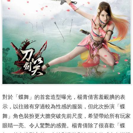
對於「蝶舞」的首套造型曝光，楊青倩害羞靦腆的表
示，以往雖有穿過較為性感的服裝，但此次扮演「蝶
舞」角色裝扮更大膽突破先前尺度，希望帶給所有玩家
眼睛一亮、令人驚艷的感覺。楊青倩除了很喜歡「蝶