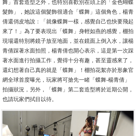
舞」首套造型之外，也特別喜歡別在頭上的「金色蝴蝶
髮飾」，她說這個髮飾很適合「蝶舞」這個角色，楊青
倩還俏皮地說：「就像蝶舞一樣，感覺自己也快要飛起
來了！」為了要表現出「蝶舞」身輕如燕的感覺，棚拍
現場還特別將鏡子放至地面，並在鏡面上倒入水，讓楊
青倩踩著水面拍照，楊青倩也開心表示，這是第一次踩
著水面進行拍攝工作，覺得十分有趣，甚至靈感來了，
還幻想著自己真的就是「蝶舞」！棚拍花絮亦於形象官
網全球首度曝光，玩家將可搶先一睹「蝶舞-楊青倩」
拍攝狀況，另外，「蝶舞」第二套造型將於近期公開，
也請玩家們拭目以待。