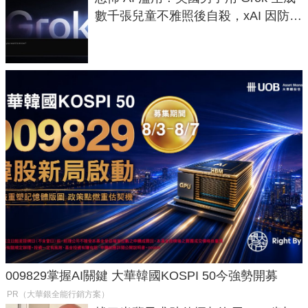
數千張兒童不雅照後自殺，xAI 因防護
失靈與不配合警方遭起訴
009829掌握AI關鍵 大華韓國KOSPI 50今強勢開募
PR（大華銀全能行銷方案）