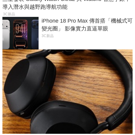
導入潛水與越野跑導航功能
3C新品
iPhone 18 Pro Max 傳首搭「機械式可
變光圈」 影像實力直逼單眼
3C新品