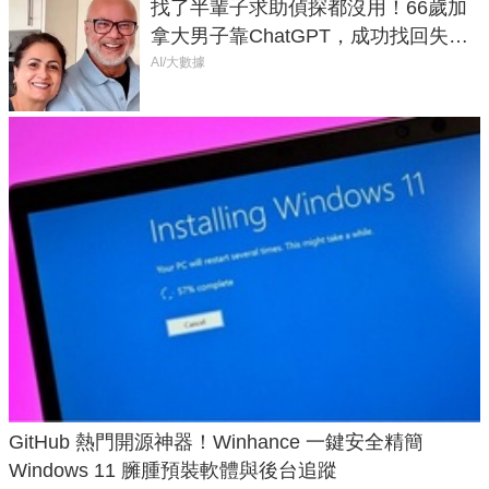
找了半輩子求助偵探都沒用！66歲加
拿大男子靠ChatGPT，成功找回失散
50年家人
AI/大數據
GitHub 熱門開源神器！Winhance 一鍵安全精簡
Windows 11 臃腫預裝軟體與後台追蹤