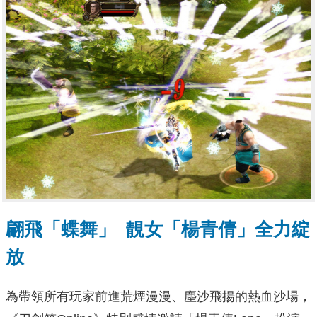
翩飛「蝶舞」 靚女「楊青倩」全力綻
放
為帶領所有玩家前進荒煙漫漫、塵沙飛揚的熱血沙場，