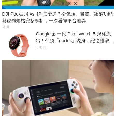
DJI Pocket 4 vs 4P 怎麼選？從鏡頭、畫質、跟隨功能
與硬體規格完整解析，一次看懂兩台差異
評測
Google 新一代 Pixel Watch 5 規格流
出！代號「godric」現身，記憶體增強
鎖定 AI 應用
3C新品