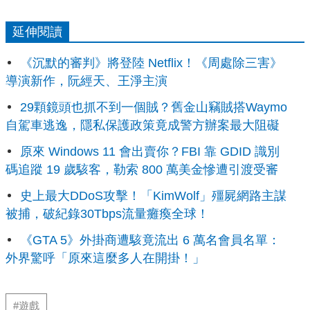
延伸閱讀
《沉默的審判》將登陸 Netflix！《周處除三害》
導演新作，阮經天、王淨主演
29顆鏡頭也抓不到一個賊？舊金山竊賊搭Waymo
自駕車逃逸，隱私保護政策竟成警方辦案最大阻礙
原來 Windows 11 會出賣你？FBI 靠 GDID 識別
碼追蹤 19 歲駭客，勒索 800 萬美金慘遭引渡受審
史上最大DDoS攻擊！「KimWolf」殭屍網路主謀
被捕，破紀錄30Tbps流量癱瘓全球！
《GTA 5》外掛商遭駭竟流出 6 萬名會員名單：
外界驚呼「原來這麼多人在開掛！」
#遊戲