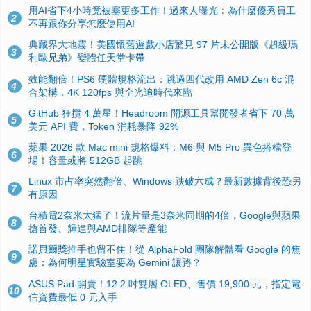
用AI省下4小時竟被塞更多工作！過來人曝光：為什麼優秀員工
2
不再跟你分享怎麼使用AI
典藏界大地震！美國懷舊遊戲小店驚見 97 片未公開版《超級瑪
3
利歐兄弟》變體任天堂卡帶
效能翻倍！PS6 硬體規格流出：跳過四代改用 AMD Zen 6c 混
4
合架構，4K 120fps 與全光追時代來臨
GitHub 狂攬 4 萬星！Headroom 開源工具幫開發者省下 70 萬
5
美元 API 費，Token 消耗暴降 92%
蘋果 2026 款 Mac mini 規格爆料：M6 與 M5 Pro 異色搭檔登
6
場！容量或將 512GB 起跳
Linux 市占率突然翻倍、Windows 跌破六成？最新數據背後恐另
7
有原因
台積電2奈米太猛了！流片量是3奈米同期的4倍，Google與蘋果
8
搶首發、輝達與AMD排隊等產能
諾貝爾獎推手也留不住！從 AlphaFold 團隊解體看 Google 的焦
9
慮：為何明星實驗室要為 Gemini 讓路？
ASUS Pad 開賣！12.2 吋雙層 OLED、售價 19,900 元，指定電
10
信資費最低 0 元入手