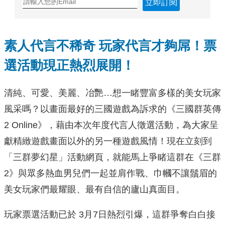
立即訂閱
素人代言不稀奇 玩家代言才夠屌！票
選活動現正熱烈展開！
清純、可愛、美麗、冶艷…想一睹豐富多樣的美女玩家
風采嗎？以畫面最好的三國遊戲為訴求的《三國群英傳
2 Online》，藉由本次年度代言人徵選活動，為大家呈
獻精緻遊戲畫面以外的另一種遊戲風情！現在立刻到
「三群夢幻星」活動網頁，就能馬上爭睹這群在《三群
2》與眾多熱血男兒們一起並肩作戰、巾幗不讓鬚眉的
美女玩家們最耀眼、最有自信的廬山真面目。
玩家票選活動已於 3月7日熱烈引爆，這群爭奪白白接