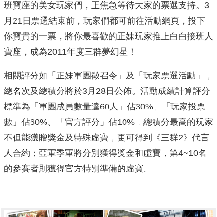
班寶座的美女玩家們，正焦急等待大家的票選支持。3
月21日票選結束前，玩家們都可前往活動網頁，投下
你寶貴的一票，將你最喜歡的正妹玩家推上白白接班人
寶座，成為2011年度三群夢幻星！
相關評分如「正妹軍團徵召令」及「玩家票選活動」，
總名次及總積分將於3月28日公佈。活動成績計算評分
標準為「軍團成員數量達60人」佔30%、「玩家投票
數」佔60%、「官方評分」佔10%，總積分最高的玩家
不但能獲贈獎金及特殊虛寶，更可得到《三群2》代言
人合約；亞軍季軍將分別獲得獎金和虛寶，第4~10名
的參賽者則獲得官方特別準備的虛寶。