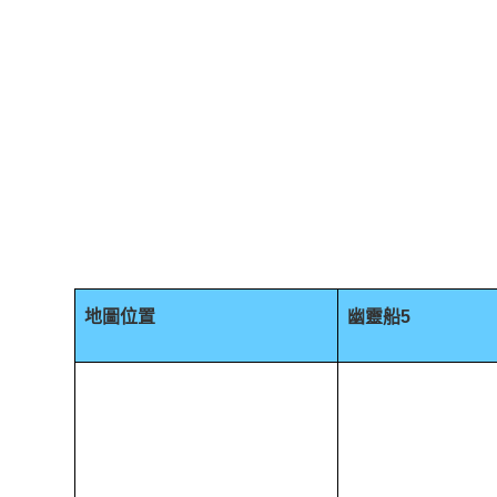
地圖位置
幽靈船5