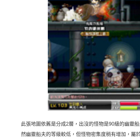
此張地圖依舊是分成2層，出沒的怪物是90級的幽靈船
然幽靈船夫的等級較低，但怪物密集度稍有增加，屬