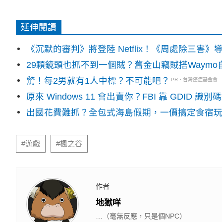
延伸閱讀
《沉默的審判》將登陸 Netflix！《周處除三害
29顆鏡頭也抓不到一個賊？舊金山竊賊搭Waym
驚！每2男就有1人中標？不可能吧？
PR・台灣癌症基金會
原來 Windows 11 會出賣你？FBI 靠 GDID 
出國花費難抓？全包式海島假期，一價搞定食宿
#遊戲
#楓之谷
作者
地獄咩
…（毫無反應，只是個NPC）