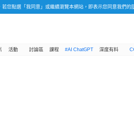
，若您點選「我同意」或繼續瀏覽本網站，即表示您同意我們的
片
活動
討論區
課程
#AI ChatGPT
深度有料
C