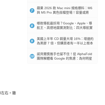
市時間
蘋果 2026 款 Mac mini 規格爆料：M6
7
與 M5 Pro 異色搭檔登場！容量或將
512GB 起跳
哪款導航最好用？Google、Apple、導
8
航王、高德地圖實測對比：四大導航實
測懶人包
美國上半年 CD 銷量大增 16%：增速約
9
為黑膠 7 倍，但購買者有一半以上根本
沒有播放器
諾貝爾獎推手也留不住！從 AlphaFold
10
團隊解體看 Google 的焦慮：為何明星
實驗室要為 Gemini 讓路？
0左右。雖