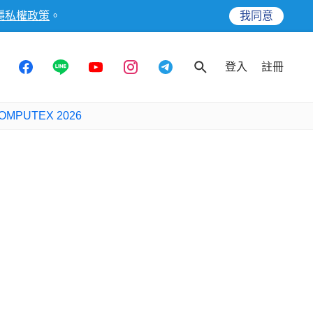
隱私權政策
。
我同意
登入
註冊
OMPUTEX 2026