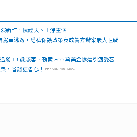
》導演新作，阮經天、王淨主演
o自駕車逃逸，隱私保護政策竟成警方辦案最大阻礙
識別碼追蹤 19 歲駭客，勒索 800 萬美金慘遭引渡受審
玩樂，省錢更省心！
PR・Club Med Taiwan