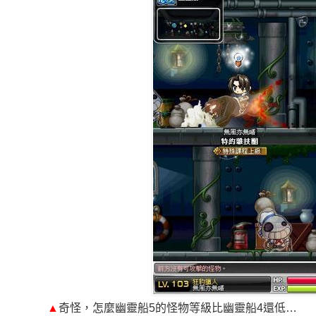
▲
奇怪，怎麼幽靈船5的怪物等級比幽靈船4還低…