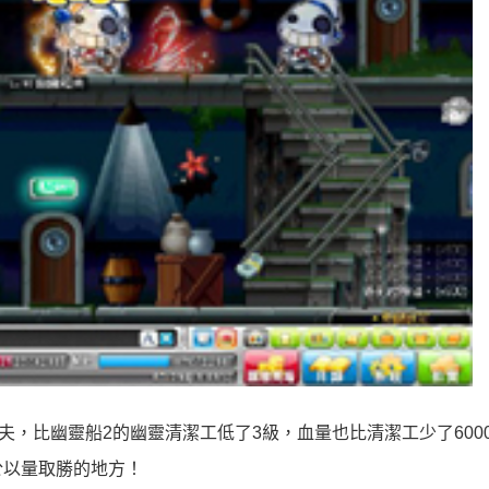
夫，比幽靈船2的幽靈清潔工低了3級，血量也比清潔工少了600
於以量取勝的地方！