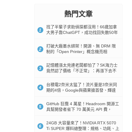
熱門文章
找了半輩子求助偵探都沒用！66歲加拿
1
大男子靠ChatGPT，成功找回失散50年
家人
打破大廠墨水綁架！開源、無 DRM 限
2
制的「Open Printer」概念機亮相
記憶體漲太兇連老闆都怕了？SK海力士
3
竟然認了價格「不正常」：再漲下去不
是好事
台積電2奈米太猛了！流片量是3奈米同
4
期的4倍，Google與蘋果搶首發、輝達
與AMD排隊等產能
GitHub 狂攬 4 萬星！Headroom 開源工
5
具幫開發者省下 70 萬美元 API 費，
Token 消耗暴降 92%
24GB 大容量來了！NVIDIA RTX 5070
6
Ti SUPER 爆料總整理：規格、功耗、上