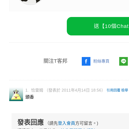
送【10個Ch
關注T客邦
粉絲專頁
1. 恰雷姆 （發表於 2011年4月14日 18:56）
引用回覆
檢舉
頭香
發表回應
（請先
登入會員
方可留言。)