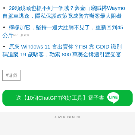
29顆鏡頭也抓不到一個賊？舊金山竊賊搭Waymo
自駕車逃逸，隱私保護政策竟成警方辦案最大阻礙
檸檬加它，堅持一週大肚腩不見了，重新回到45
公斤
PR・新素簡
原來 Windows 11 會出賣你？FBI 靠 GDID 識別
碼追蹤 19 歲駭客，勒索 800 萬美金慘遭引渡受審
#遊戲
送【10個ChatGPT的好工具】電子書
ADVERTISEMENT