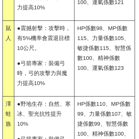
100、運氣係數121
力提高10%
鼠
●震撼射擊：攻擊時，
HP係數98、MP係數
人
有5%機率會震退目標
115、力量係數105、
10公尺。
敏捷係數115、智慧係
數100、精神係數
●弓箭專家：裝備弓
100、運氣係數123
時，弓的攻擊力與魔
力提高10%
澤
●野地生存：自然、寒
HP係數110、MP係數
蛙
冰、聖光抗性提升
99、力量係數107、敏
族
10%
捷係數99、智慧係數
100、精神係數100、