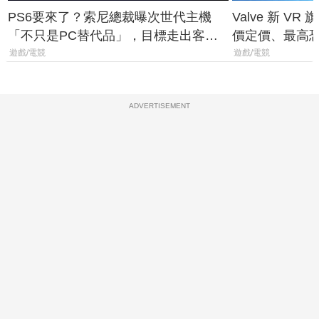
PS6要來了？索尼總裁曝次世代主機
Valve 新 VR 
「不只是PC替代品」，目標走出客
價定價、最高恐破
廳、進軍電競桌面
遊戲/電競
遊戲/電競
ADVERTISEMENT