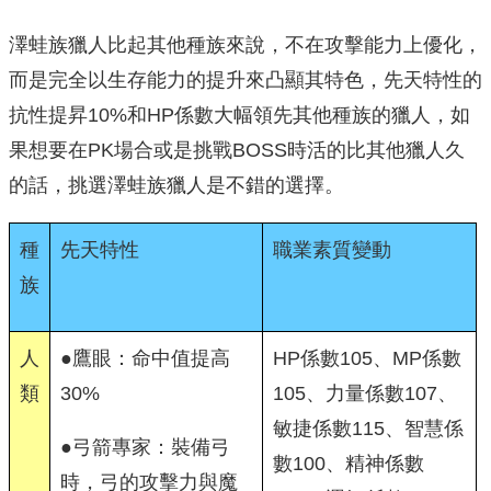
澤蛙族獵人比起其他種族來說，不在攻擊能力上優化，
而是完全以生存能力的提升來凸顯其特色，先天特性的
抗性提昇10%和HP係數大幅領先其他種族的獵人，如
果想要在PK場合或是挑戰BOSS時活的比其他獵人久
的話，挑選澤蛙族獵人是不錯的選擇。
種
先天特性
職業素質變動
族
人
●鷹眼：命中值提高
HP係數105、MP係數
類
30%
105、力量係數107、
敏捷係數115、智慧係
●弓箭專家：裝備弓
數100、精神係數
時，弓的攻擊力與魔