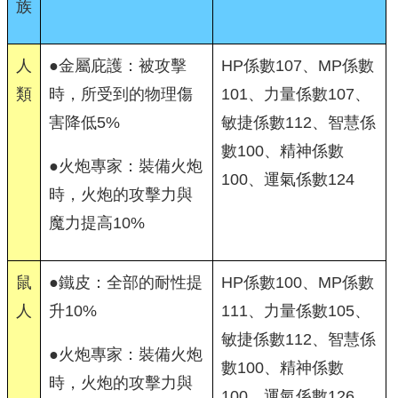
族
人
●金屬庇護：被攻擊
HP係數107、MP係數
類
時，所受到的物理傷
101、力量係數107、
害降低5%
敏捷係數112、智慧係
數100、精神係數
●火炮專家：裝備火炮
100、運氣係數124
時，火炮的攻擊力與
魔力提高10%
鼠
●鐵皮：全部的耐性提
HP係數100、MP係數
人
升10%
111、力量係數105、
敏捷係數112、智慧係
●火炮專家：裝備火炮
數100、精神係數
時，火炮的攻擊力與
100、運氣係數126