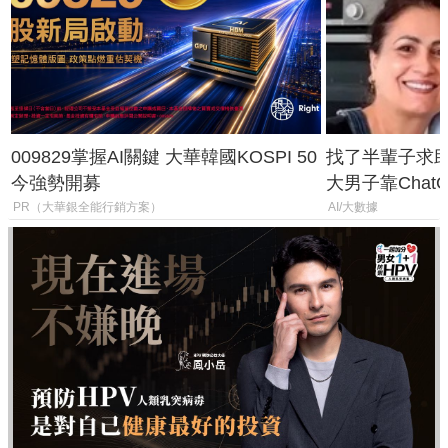
009829掌握AI關鍵 大華韓國KOSPI 50
找了半輩子求助
今強勢開募
大男子靠Chat
年家人
PR（大華銀全能行銷方案）
AI/大數據