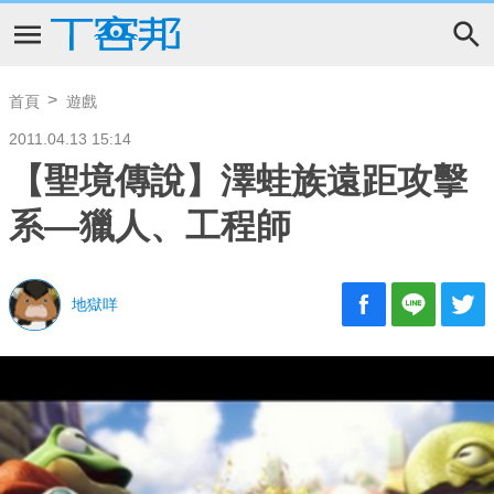
首頁
遊戲
2011.04.13 15:14
【聖境傳說】澤蛙族遠距攻擊
系—獵人、工程師
地獄咩