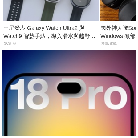
三星發表 Galaxy Watch Ultra2 與
國外神人讓Sony
Watch9 智慧手錶，導入潛水與越野跑
Windows 
導航功能
飛行超有感
3C新品
遊戲/電競