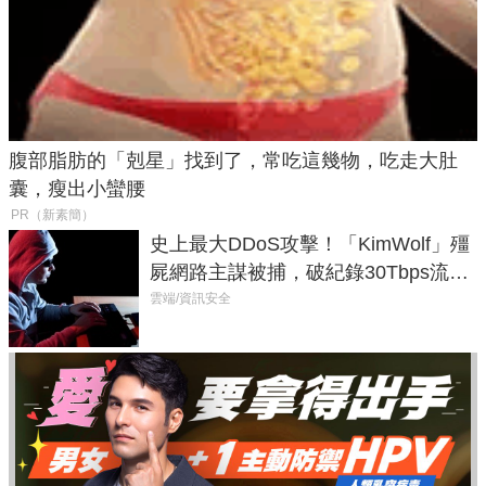
腹部脂肪的「剋星」找到了，常吃這幾物，吃走大肚
囊，瘦出小蠻腰
PR（新素簡）
史上最大DDoS攻擊！「KimWolf」殭
屍網路主謀被捕，破紀錄30Tbps流量
癱瘓全球！
雲端/資訊安全