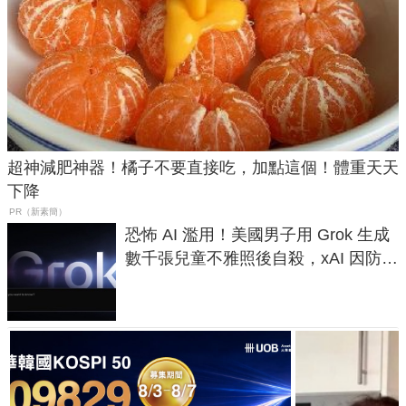
超神減肥神器！橘子不要直接吃，加點這個！體重天天
下降
PR（新素簡）
恐怖 AI 濫用！美國男子用 Grok 生成
數千張兒童不雅照後自殺，xAI 因防護
失靈與不配合警方遭起訴