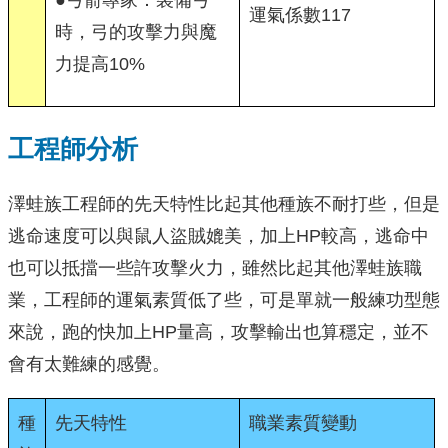
●弓箭專家：裝備弓
運氣係數117
時，弓的攻擊力與魔
力提高10%
工程師分析
澤蛙族工程師的先天特性比起其他種族不耐打些，但是
逃命速度可以與鼠人盜賊媲美，加上HP較高，逃命中
也可以抵擋一些許攻擊火力，雖然比起其他澤蛙族職
業，工程師的運氣素質低了些，可是單就一般練功型態
來說，跑的快加上HP量高，攻擊輸出也算穩定，並不
會有太難練的感覺。
種
先天特性
職業素質變動