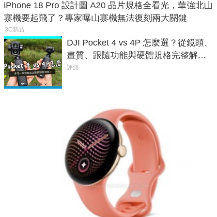
iPhone 18 Pro 設計圖 A20 晶片規格全看光，華強北山
寨機要起飛了？專家曝山寨機無法復刻兩大關鍵
3C新品
DJI Pocket 4 vs 4P 怎麼選？從鏡頭、
畫質、跟隨功能與硬體規格完整解
析，一次看懂兩台差異
評測