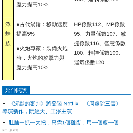
魔力提高10%
澤
●古代渦輪：移動速度
HP係數112、MP係數
蛙
提高5%
95、力量係數107、敏
族
捷係數116、智慧係數
●火炮專家：裝備火炮
100、精神係數100、
時，火炮的攻擊力與
運氣係數120
魔力提高10%
延伸閱讀
《沉默的審判》將登陸 Netflix！《周處除三害》
導演新作，阮經天、王淨主演
肚腩一抓一大把，只需1個雞蛋，用一個瘦一個
PR・新素簡