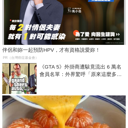
伴侶和妳一起預防HPV，才有資格說愛妳！
PR（台灣癌症基金會）
《GTA 5》外掛商遭駭竟流出 6 萬名
會員名單：外界驚呼「原來這麼多人
在開掛！」