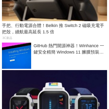
手把、行動電源合體！Belkin 推 Switch 2 磁吸充電手
把殼，續航最高延長 1.5 倍
3C新品
GitHub 熱門開源神器！Winhance 一
鍵安全精簡 Windows 11 臃腫預裝軟
體與後台追蹤