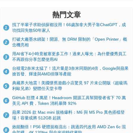
熱門文章
找了半輩子求助偵探都沒用！66歲加拿大男子靠ChatGPT，成
1
功找回失散50年家人
打破大廠墨水綁架！開源、無 DRM 限制的「Open Printer」概
2
念機亮相
用AI省下4小時竟被塞更多工作！過來人曝光：為什麼優秀員工
3
不再跟你分享怎麼使用AI
台積電2奈米太猛了！流片量是3奈米同期的4倍，Google與蘋果
4
搶首發、輝達與AMD排隊等產能
典藏界大地震！美國懷舊遊戲小店驚見 97 片未公開版《超級瑪
5
利歐兄弟》變體任天堂卡帶
GitHub 狂攬 4 萬星！Headroom 開源工具幫開發者省下 70 萬
6
美元 API 費，Token 消耗暴降 92%
蘋果 2026 款 Mac mini 規格爆料：M6 與 M5 Pro 異色搭檔登
7
場！容量或將 512GB 起跳
效能翻倍！PS6 硬體規格流出：跳過四代改用 AMD Zen 6c 混
8
合架構，4K 120fps 與全光追時代來臨