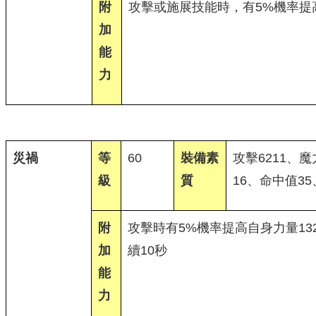
附
攻擊或施展技能時，有5%機率提高
加
能
力
災禍
等
60
裝備素
攻擊6211、魔
級
質
16、命中值35
附
攻擊時有5%機率提高自身力量13
加
續10秒
能
力