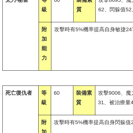
太刀‧秘雷
等
60
裝備素
攻擊8695、魔
級
質
62、閃躲值52
附
攻擊時有5%機率提高自身敏捷24
加
能
力
死亡復仇者
等
60
裝備素
攻擊9006、魔
級
質
31、被治療量4
附
攻擊時有5%機率提高自身閃躲值2
加