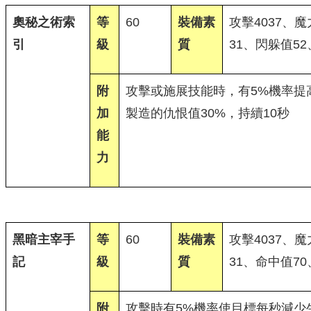
奧秘之術索
等
60
裝備素
攻擊4037、魔
引
級
質
31、閃躲值52
附
攻擊或施展技能時，有5%機率提
加
製造的仇恨值30%，持續10秒
能
力
黑暗主宰手
等
60
裝備素
攻擊4037、魔
記
級
質
31、命中值7
附
攻擊時有5%機率使目標每秒減少生