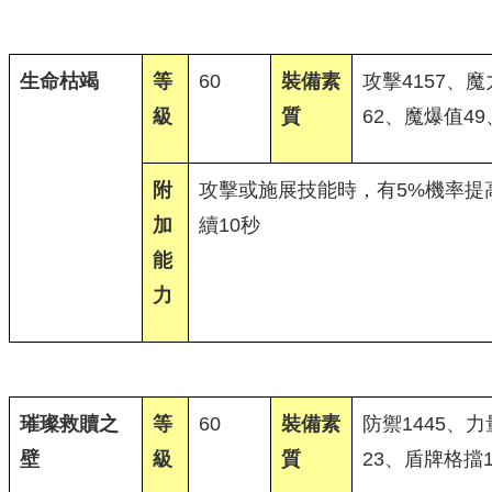
生命枯竭
等
60
裝備素
攻擊4157、魔
級
質
62、魔爆值49
附
攻擊或施展技能時，有5%機率提高
加
續10秒
能
力
璀璨救贖之
等
60
裝備素
防禦1445、
壁
級
質
23、盾牌格擋1