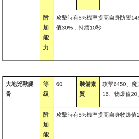
附
攻擊時有5%機率提高自身防禦14
加
值30%，持續10秒
能
力
大地兇獸腿
等
60
裝備素
攻擊6450、魔
骨
級
質
16、物爆值2
附
攻擊時有5%機率提高自身物爆值2
加
能