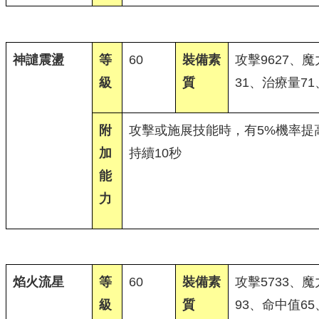
神譴震盪
等
60
裝備素
攻擊9627、魔
級
質
31、治療量71
附
攻擊或施展技能時，有5%機率提高
加
持續10秒
能
力
焰火流星
等
60
裝備素
攻擊5733、魔
級
質
93、命中值65