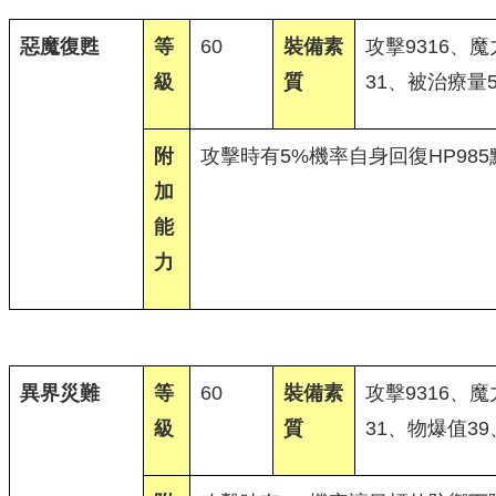
惡魔復甦
等
60
裝備素
攻擊9316、魔
級
質
31、被治療量5
附
攻擊時有5%機率自身回復HP985
加
能
力
異界災難
等
60
裝備素
攻擊9316、魔
級
質
31、物爆值3