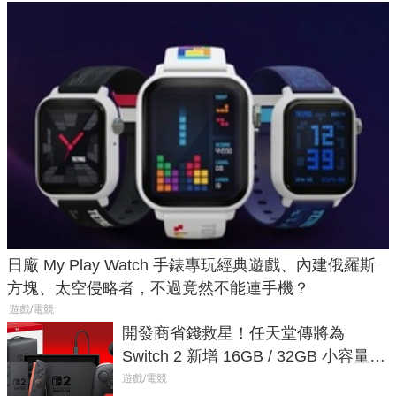
日廠 My Play Watch 手錶專玩經典遊戲、內建俄羅斯
方塊、太空侵略者，不過竟然不能連手機？
遊戲/電競
開發商省錢救星！任天堂傳將為
Switch 2 新增 16GB / 32GB 小容量遊
戲卡的選擇
遊戲/電競