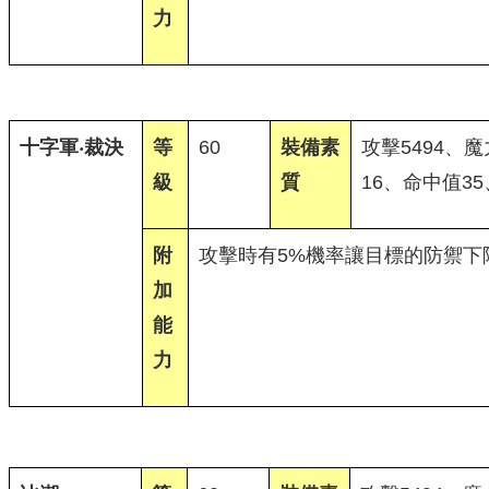
力
十字軍‧裁決
等
60
裝備素
攻擊5494、魔
級
質
16、命中值3
附
攻擊時有5%機率讓目標的防禦下降
加
能
力