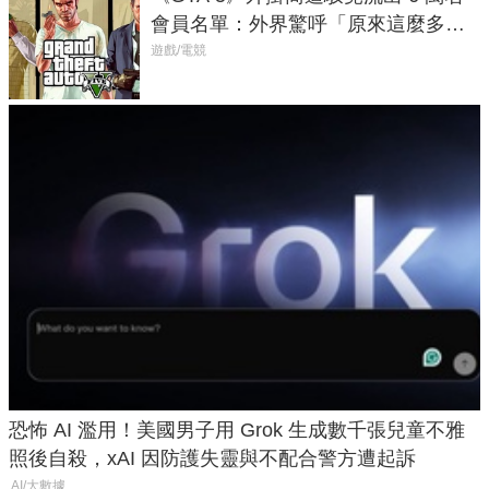
會員名單：外界驚呼「原來這麼多人
在開掛！」
遊戲/電競
恐怖 AI 濫用！美國男子用 Grok 生成數千張兒童不雅
照後自殺，xAI 因防護失靈與不配合警方遭起訴
AI/大數據