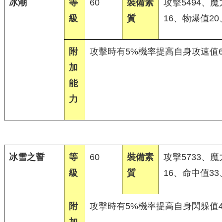
冰潮
等
60
裝備素
攻擊5494、魔
級
質
16、物爆值20
附
攻擊時有5%機率提高自身攻速值6
加
能
力
冰雪之誓
等
60
裝備素
攻擊5733、魔
級
質
16、命中值3
附
攻擊時有5%機率提高自身閃躲值4