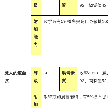
級
質
93、物爆值42
附
攻擊時有5%機率提高自身敏捷16
加
能
力
魔人的鍍金
等
60
裝備素
攻擊4013、魔
弦
級
質
93、閃躲值52
附
攻擊或施展技能時，有5%機率提高
加