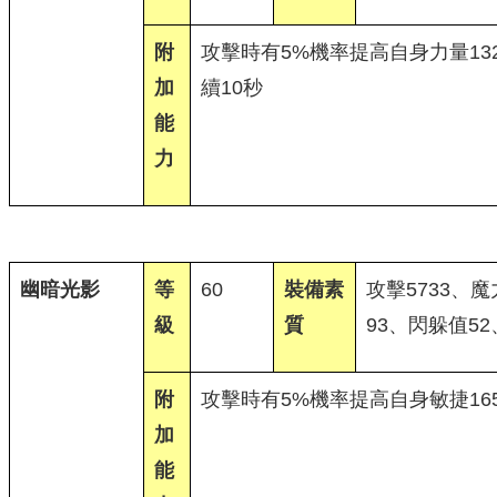
附
攻擊時有5%機率提高自身力量13
加
續10秒
能
力
幽暗光影
等
60
裝備素
攻擊5733、魔
級
質
93、閃躲值52
附
攻擊時有5%機率提高自身敏捷16
加
能