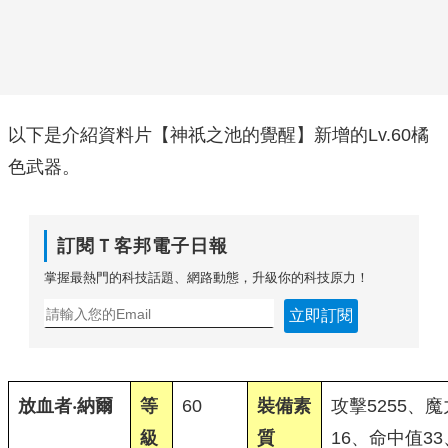
以下是介紹資料片【神祇之池的覺醒】新增的Lv.60橘
色武器。
訂閱Ｔ客邦電子日報
掌握最熱門的科技話題、網路動態，升級你的科技原力！
立即訂閱
放血者‧納爾
等
60
裝備素
攻擊5255、魔
級
質
16、命中值33