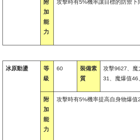
附
攻擊時有5%機率讓目標的防禦下降
加
能
力
冰原動盪
等
60
裝備素
攻擊9627、魔
級
質
31、魔爆值4
附
攻擊時有5%機率提高自身物爆值2
加
能
力