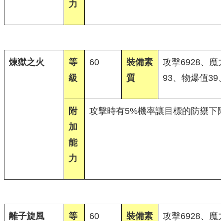
力
煉獄之火
等
60
裝備素
攻擊6928、魔
級
質
93、物爆值3
附
攻擊時有5%機率讓目標的防禦下降
加
能
力
離子旋風
等
60
裝備素
攻擊6928、魔