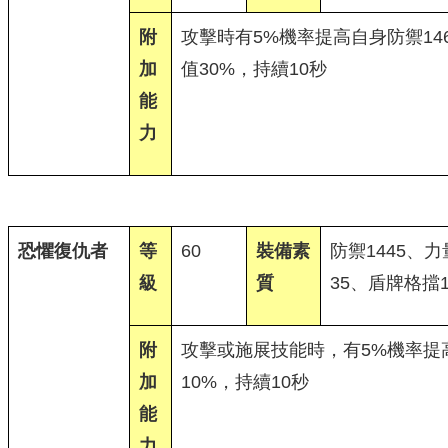
附
攻擊時有5%機率提高自身防禦14
加
值30%，持續10秒
能
力
恐懼復仇者
等
60
裝備素
防禦1445、
級
質
35、盾牌格擋1
附
攻擊或施展技能時，有5%機率提
加
10%，持續10秒
能
力