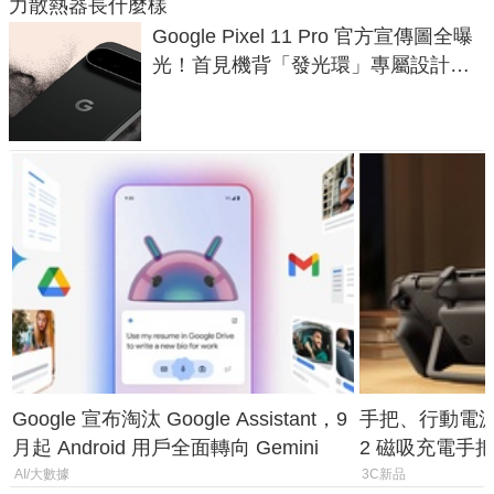
力散熱器長什麼樣
Google Pixel 11 Pro 官方宣傳圖全曝
光！首見機背「發光環」專屬設計、
120 倍變焦挑戰攝影極限
Google 宣布淘汰 Google Assistant，9
手把、行動電源合體
月起 Android 用戶全面轉向 Gemini
2 磁吸充電手把
倍
AI/大數據
3C新品