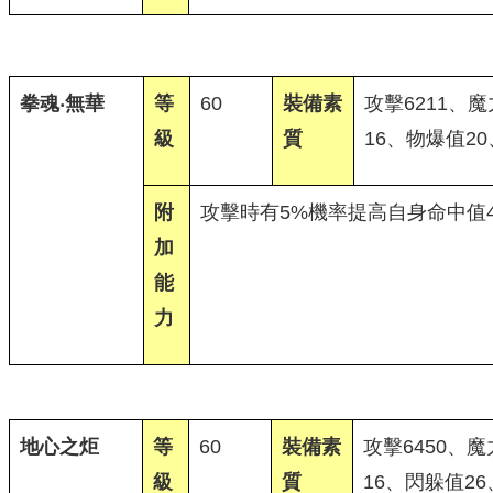
拳魂‧無華
等
60
裝備素
攻擊6211、魔
級
質
16、物爆值20
附
攻擊時有5%機率提高自身命中值4
加
能
力
地心之炬
等
60
裝備素
攻擊6450、魔
級
質
16、閃躲值2