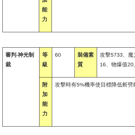
加
能
力
審判‧神光制
等
60
裝備素
攻擊5733、魔
裁
級
質
16、物爆值2
附
攻擊時有5%機率使目標降低斬劈耐
加
能
力