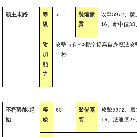
領主末路
等
60
裝備素
攻擊5972、魔
級
質
16、命中值3
附
攻擊時有5%機率提高自身魔法攻擊
加
10秒
能
力
不朽異能‧起
等
60
裝備素
攻擊5972、魔
始
級
質
16、法速值26