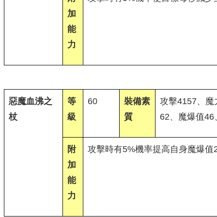
加
能
力
惡魔血沸之
等
60
裝備素
攻擊4157、魔
杖
級
質
62、魔爆值4
附
攻擊時有5%機率提高自身魔爆值2
加
能
力