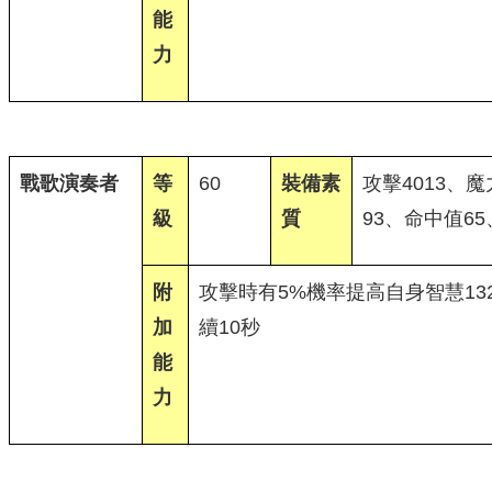
能
力
戰歌演奏者
等
60
裝備素
攻擊4013、魔
級
質
93、命中值65
附
攻擊時有5%機率提高自身智慧13
加
續10秒
能
力