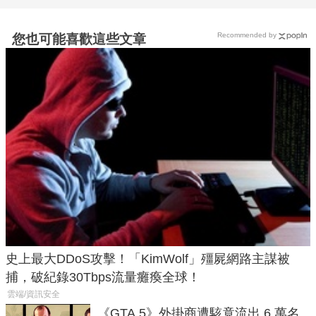
Recommended by
您也可能喜歡這些文章
史上最大DDoS攻擊！「KimWolf」殭屍網路主謀被
捕，破紀錄30Tbps流量癱瘓全球！
雲端/資訊安全
《GTA 5》外掛商遭駭竟流出 6 萬名