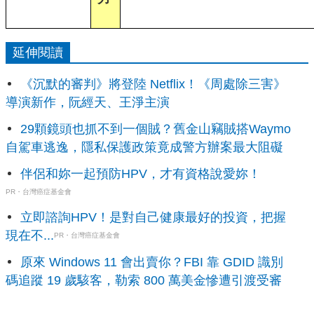
延伸閱讀
《沉默的審判》將登陸 Netflix！《周處除三害》
導演新作，阮經天、王淨主演
29顆鏡頭也抓不到一個賊？舊金山竊賊搭Waymo
自駕車逃逸，隱私保護政策竟成警方辦案最大阻礙
伴侶和妳一起預防HPV，才有資格說愛妳！
PR・台灣癌症基金會
立即諮詢HPV！是對自己健康最好的投資，把握
現在不...
PR・台灣癌症基金會
原來 Windows 11 會出賣你？FBI 靠 GDID 識別
碼追蹤 19 歲駭客，勒索 800 萬美金慘遭引渡受審