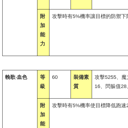
附
攻擊時有5%機率讓目標的防禦下降
加
能
力
輓歌‧血色
等
60
裝備素
攻擊5255、魔
級
質
16、閃躲值28
附
攻擊時有5%機率使目標降低跑速2
加
能