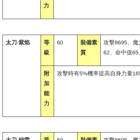
力
太刀‧紫焰
等
60
裝備素
攻擊8695、魔
級
質
62、命中值65
附
攻擊時有5%機率提高自身力量16
加
能
力