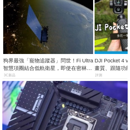
狗界最強「寵物追蹤器」問世！Fi Ultra
DJI Pocket
智慧項圈結合低軌衛星，即使在密林山
畫質、跟隨功
谷也能精準找回愛犬
一次看懂兩台
3C新品
評測