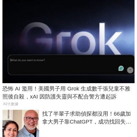
恐怖 AI 濫用！美國男子用 Grok 生成數千張兒童不雅
照後自殺，xAI 因防護失靈與不配合警方遭起訴
AI/大數據
找了半輩子求助偵探都沒用！66歲加
拿大男子靠ChatGPT，成功找回失散
50年家人