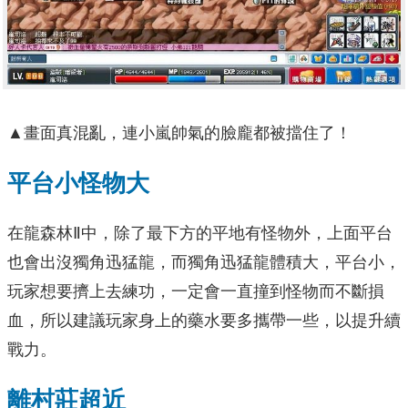
▲畫面真混亂，連小嵐帥氣的臉龐都被擋住了！
平台小怪物大
在龍森林Ⅱ中，除了最下方的平地有怪物外，上面平台
也會出沒獨角迅猛龍，而獨角迅猛龍體積大，平台小，
玩家想要擠上去練功，一定會一直撞到怪物而不斷損
血，所以建議玩家身上的藥水要多攜帶一些，以提升續
戰力。
離村莊超近