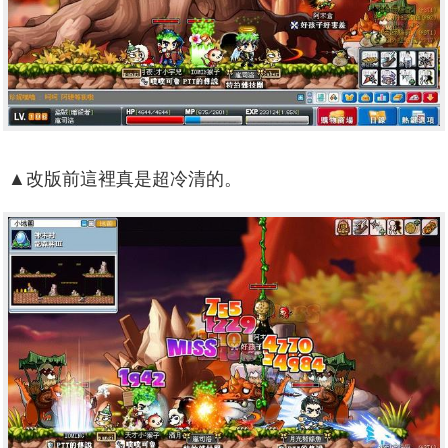
▲改版前這裡真是超冷清的。