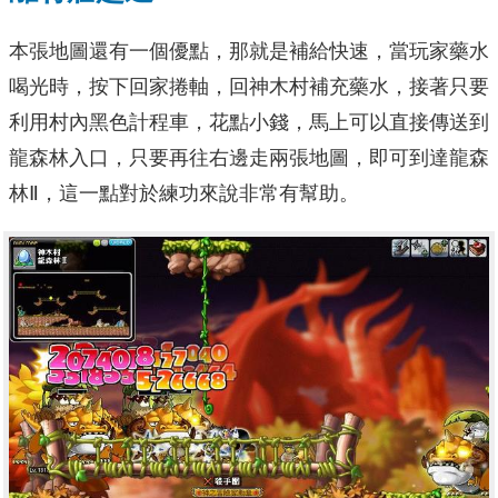
本張地圖還有一個優點，那就是補給快速，當玩家藥水
喝光時，按下回家捲軸，回神木村補充藥水，接著只要
利用村內黑色計程車，花點小錢，馬上可以直接傳送到
龍森林入口，只要再往右邊走兩張地圖，即可到達龍森
林Ⅱ，這一點對於練功來說非常有幫助。