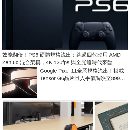
效能翻倍！PS6 硬體規格流出：跳過四代改用 AMD
Zen 6c 混合架構，4K 120fps 與全光追時代來臨
Google Pixel 11全系規格流出！搭載
Tensor G6晶片且入手價調漲至899美
元