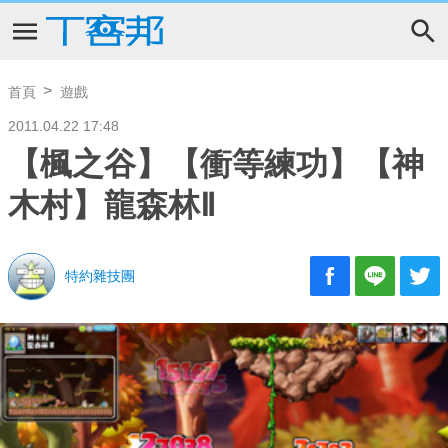
首頁
遊戲
2011.04.22 17:48
【楓之谷】【衝等練功】【神
木村】龍森林Ⅱ
特約雜技團