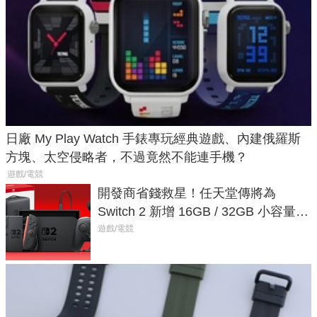
日廠 My Play Watch 手錶專玩經典遊戲、內建俄羅斯
方塊、太空侵略者，不過竟然不能連手機？
遊戲/電競
開發商省錢救星！任天堂傳將為
Switch 2 新增 16GB / 32GB 小容量遊
戲卡的選擇
遊戲/電競