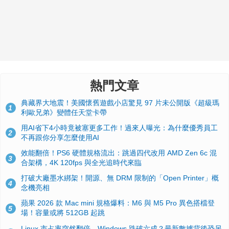
熱門文章
典藏界大地震！美國懷舊遊戲小店驚見 97 片未公開版《超級瑪
1
利歐兄弟》變體任天堂卡帶
用AI省下4小時竟被塞更多工作！過來人曝光：為什麼優秀員工
2
不再跟你分享怎麼使用AI
效能翻倍！PS6 硬體規格流出：跳過四代改用 AMD Zen 6c 混
3
合架構，4K 120fps 與全光追時代來臨
打破大廠墨水綁架！開源、無 DRM 限制的「Open Printer」概
4
念機亮相
蘋果 2026 款 Mac mini 規格爆料：M6 與 M5 Pro 異色搭檔登
5
場！容量或將 512GB 起跳
Linux 市占率突然翻倍、Windows 跌破六成？最新數據背後恐另