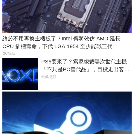
終於不用再換主機板了？Intel 傳將效仿 AMD 延長
CPU 插槽壽命，下代 LGA 1954 至少能戰三代
3C新品
PS6要來了？索尼總裁曝次世代主機
「不只是PC替代品」，目標走出客
廳、進軍電競桌面
遊戲/電競