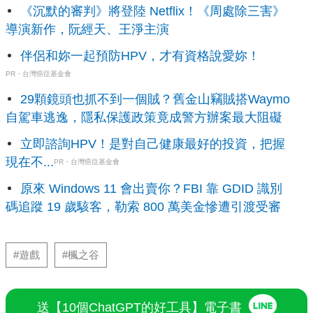
《沉默的審判》將登陸 Netflix！《周處除三害》
導演新作，阮經天、王淨主演
伴侶和妳一起預防HPV，才有資格說愛妳！
PR・台灣癌症基金會
29顆鏡頭也抓不到一個賊？舊金山竊賊搭Waymo
自駕車逃逸，隱私保護政策竟成警方辦案最大阻礙
立即諮詢HPV！是對自己健康最好的投資，把握
現在不...
PR・台灣癌症基金會
原來 Windows 11 會出賣你？FBI 靠 GDID 識別
碼追蹤 19 歲駭客，勒索 800 萬美金慘遭引渡受審
#遊戲
#楓之谷
送【10個ChatGPT的好工具】電子書