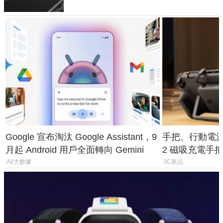
Google 宣布淘汰 Google Assistant，9
手把、行動電源合體
月起 Android 用戶全面轉向 Gemini
2 磁吸充電手把
倍
AI/大數據
3C新品