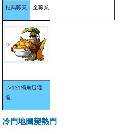
推薦職業
全職業
LV131獨角迅猛
龍
冷門地圖變熱門