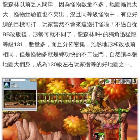
龍森林以前乏人問津，因為怪物數量不多，地圖幅員太
大，怪物經驗值也不突出，況且同等級怪物中，有更好
練的目標可打，玩家當然不會來這邊打怪啦！不過自從
BB改版後，形勢可就不同了，龍森林Ⅱ中的獨角迅猛龍
等級131，數量多，而且分佈密集，雖然地形和改版前
相同，但是怪物多就是練功快的不二法門，自然讓本張
地圖大翻身，成為130級左右玩家衝等的好地圖之一。