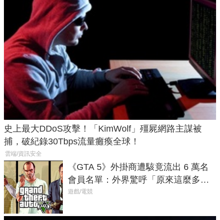
史上最大DDoS攻擊！「KimWolf」殭屍網路主謀被
捕，破紀錄30Tbps流量癱瘓全球！
雲端/資訊安全
《GTA 5》外掛商遭駭竟流出 6 萬名
會員名單：外界驚呼「原來這麼多人
在開掛！」
遊戲/電競