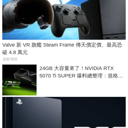
Valve 新 VR 旗艦 Steam Frame 傳天價定價、最高恐
破 4.8 萬元
遊戲/電競
24GB 大容量來了！NVIDIA RTX
5070 Ti SUPER 爆料總整理：規格、
功耗、上市時間