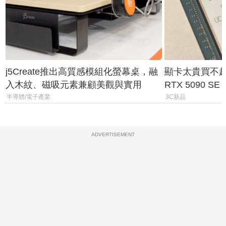
j5Create推出高質感模組化螢幕桌，融
顯卡太貴買不起？
入木紋、磁吸元素兼顧美觀與實用
RTX 5090 S
體
半導體/電子產業
3C新品
ADVERTISEMENT