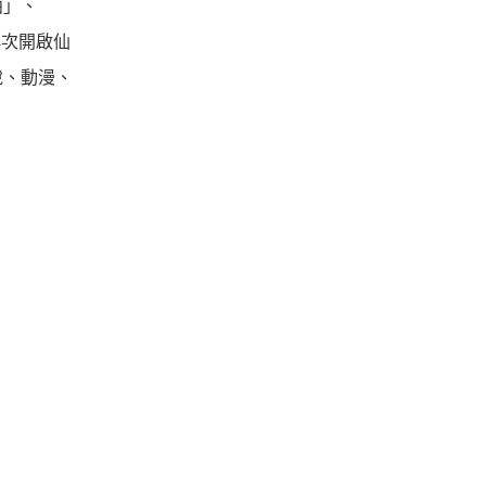
曲」、
再次開啟仙
說、動漫、