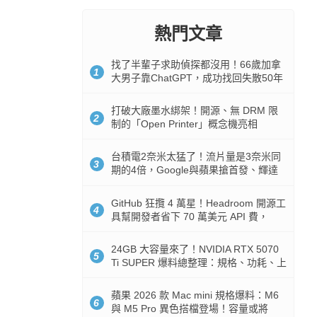
熱門文章
找了半輩子求助偵探都沒用！66歲加拿
1
大男子靠ChatGPT，成功找回失散50年
家人
打破大廠墨水綁架！開源、無 DRM 限
2
制的「Open Printer」概念機亮相
台積電2奈米太猛了！流片量是3奈米同
3
期的4倍，Google與蘋果搶首發、輝達
與AMD排隊等產能
GitHub 狂攬 4 萬星！Headroom 開源工
4
具幫開發者省下 70 萬美元 API 費，
Token 消耗暴降 92%
24GB 大容量來了！NVIDIA RTX 5070
5
Ti SUPER 爆料總整理：規格、功耗、上
市時間
蘋果 2026 款 Mac mini 規格爆料：M6
6
與 M5 Pro 異色搭檔登場！容量或將