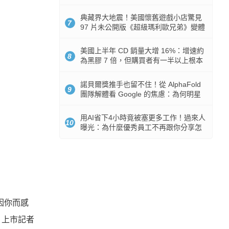
512GB 起跳
典藏界大地震！美國懷舊遊戲小店驚見
7
97 片未公開版《超級瑪利歐兄弟》變體
任天堂卡帶
美國上半年 CD 銷量大增 16%：增速約
8
為黑膠 7 倍，但購買者有一半以上根本
沒有播放器
諾貝爾獎推手也留不住！從 AlphaFold
9
團隊解體看 Google 的焦慮：為何明星
實驗室要為 Gemini 讓路？
用AI省下4小時竟被塞更多工作！過來人
10
曝光：為什麼優秀員工不再跟你分享怎
麼使用AI
因你而感
》上市記者