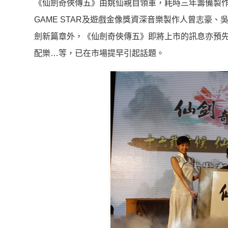
《仙劍奇俠傳五》由姚仙親自領軍，耗時三年籌備製
GAME STAR及遊戲金像獎資深音樂製作人曾志豪
劍新篇章外，《仙劍奇俠傳五》即將上市的訊息亦預
配樂…等，已在市場提早引起話題。