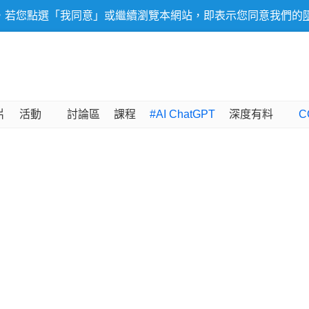
，若您點選「我同意」或繼續瀏覽本網站，即表示您同意我們的
片
活動
討論區
課程
#AI ChatGPT
深度有料
C