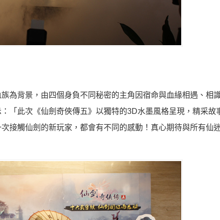
血族為背景，由四個身負不同秘密的主角因宿命與血緣相遇、相
：「此次《仙劍奇俠傳五》以獨特的3D水墨風格呈現，精采故
一次接觸仙劍的新玩家，都會有不同的感動！真心期待與所有仙