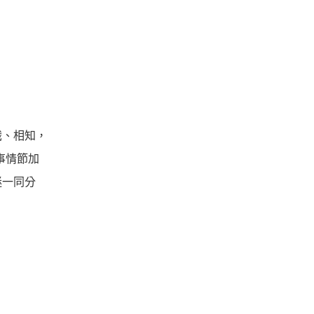
識、相知，
事情節加
迷一同分