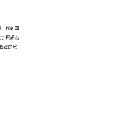
劍一代到四
大宇資訊為
收藏的慾