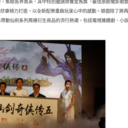
作，集結各界菁英，其中特別邀請榮獲金馬獎「最佳原創電影歌
、吳欣睿傾力打造，以全新配樂重啟玩家心中的感動。遊戲除了將
先帶動仙劍系列周邊衍生商品的流行熱潮，包括電視連續劇、小