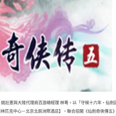
經理 姚壯憲與大陸代理商百游總經理 林粵，以「守候十六年‧仙劍
奧林匹克中心－北京北辰洲際酒店】，聯合招開《仙劍奇俠傳五