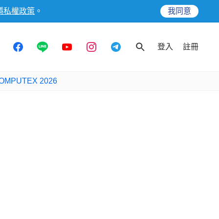
隱私權政策
。
我同意
登入
註冊
OMPUTEX 2026