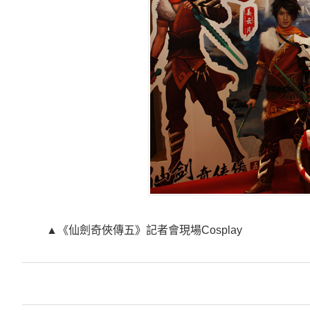
▲《仙劍奇俠傳五》記者會現場Cosplay