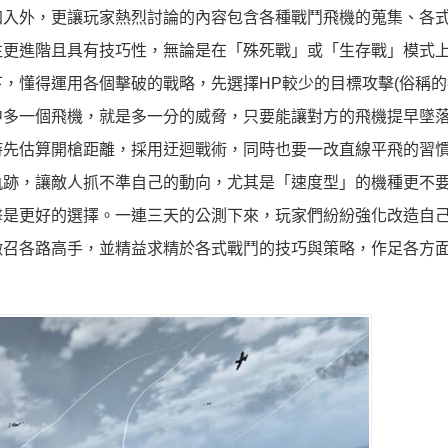
加入外，更讓玩家熱烈討論的內容包含各種戰鬥飛機的蒐集、各
往更進階且具有技巧性，無論是在「殊死戰」或「生存戰」模式
，懂得運用各個擊破的戰略，先選擇HP較少的目標攻擊(俗稱的
中多一個飛機，就是多一分的威脅，只要能讓對方的飛機提早墜
時先估算開槍距離，採用迂迴戰術，同時也要一改直線平飛的習
軌跡，讓敵人抓不準自己的動向，尤其是「速度型」的機種更不
擊是更好的選擇。一連三天的公測下來，玩家們紛紛強化改造自
徵召各路高手，並精益求精於各式戰鬥的技巧與策略，作足各方