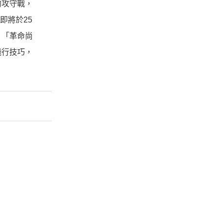
的攻守戰，
即將於25
：「革命尚
飛行技巧，