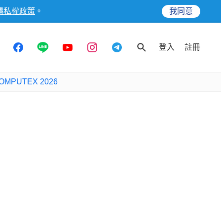
隱私權政策
。
我同意
登入
註冊
OMPUTEX 2026