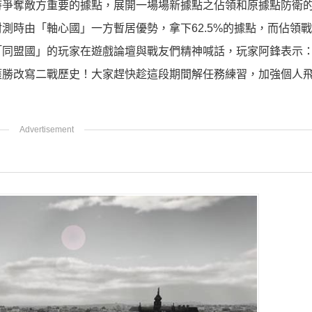
時爭奪敵方重要的據點，展開一場場新據點之佔領和原據點防衛
時由「軸心國」一方暫居優勢，拿下62.5%的據點，而佔領戰
「同盟國」的玩家在遊戲論壇與戰友們精神喊話，玩家阿鋒表示
獲勝改寫二戰歷史！大家趕快趁這段期間解任務練習，加強個人