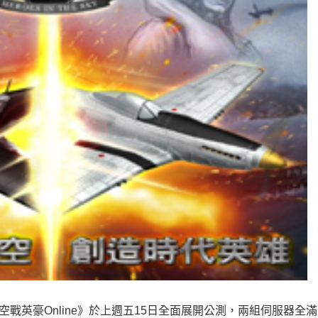
戰英豪Online》於上週五15日全面展開公測，兩組伺服器全