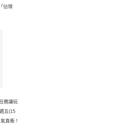
的「佔領
的任務讓玩
五(15
人氣直衝！