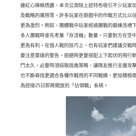
據紅心辣椒透露，本次公測除上述特色吸引不少玩家
及戰略的運用等，許多玩家在遊戲中的作戰方式比以
更為激烈。例如，團體戰中玩家經過團戰的磨練洗禮下
多人團戰時會先考量「存活機」數量，只要對方在空
更為有利。在個人戰的技巧上，也有玩家們建議交戰
要注意雷達的警告，迴避時更要搭配上下起伏的飛行
鬥太久，必要時須採取逃逸策略，讓隊友進行支援攻
也不斷尋找更適合各種作戰用的不同戰績，更加積極
為迎接25日即將開放的「佔領戰」系統。