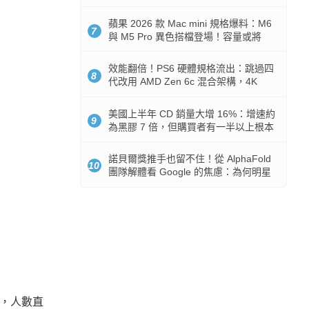
Token 消耗暴降 92%
蘋果 2026 款 Mac mini 規格爆料：M6
7
與 M5 Pro 異色搭檔登場！容量或將
512GB 起跳
效能翻倍！PS6 硬體規格流出：跳過四
8
代改用 AMD Zen 6c 混合架構，4K
120fps 與全光追時代來臨
美國上半年 CD 銷量大增 16%：增速約
9
為黑膠 7 倍，但購買者有一半以上根本
沒有播放器
諾貝爾獎推手也留不住！從 AlphaFold
10
團隊解體看 Google 的焦慮：為何明星
實驗室要為 Gemini 讓路？
滿，人數直