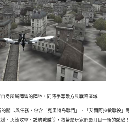
衛自身所屬陣營的陣地，同時爭奪敵方具戰略區域
新的關卡與任務，包含「克里特島戰鬥」、「艾爾阿拉敏戰役」
救援、火速攻擊、護航戰艦等，將帶給玩家們最耳目一新的體驗