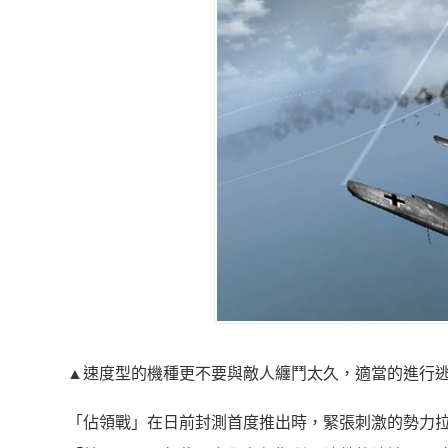
▲速度型的機種更不要與敵人纏鬥太久，適當的進行
「佔領戰」在日前封測首度推出時，緊張刺激的勢力