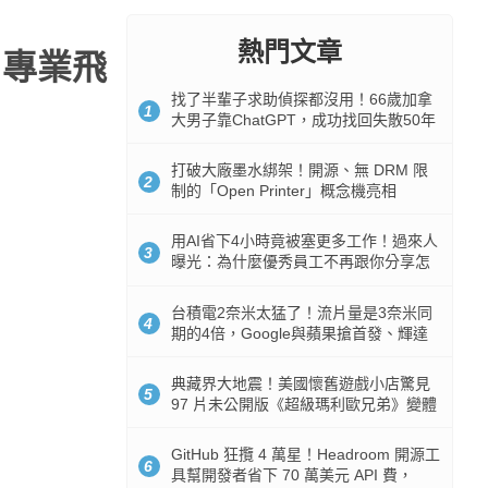
熱門文章
！專業飛
找了半輩子求助偵探都沒用！66歲加拿
1
大男子靠ChatGPT，成功找回失散50年
家人
打破大廠墨水綁架！開源、無 DRM 限
2
制的「Open Printer」概念機亮相
用AI省下4小時竟被塞更多工作！過來人
3
曝光：為什麼優秀員工不再跟你分享怎
麼使用AI
台積電2奈米太猛了！流片量是3奈米同
4
期的4倍，Google與蘋果搶首發、輝達
與AMD排隊等產能
典藏界大地震！美國懷舊遊戲小店驚見
5
97 片未公開版《超級瑪利歐兄弟》變體
任天堂卡帶
GitHub 狂攬 4 萬星！Headroom 開源工
6
具幫開發者省下 70 萬美元 API 費，