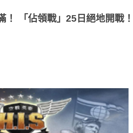
滿！ 「佔領戰」25日絕地開戰