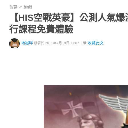
首頁
遊戲
【HIS空戰英豪】公測人氣爆
行課程免費體驗
地獄咩
收藏此文
發表於 2011年7月19日 11:07