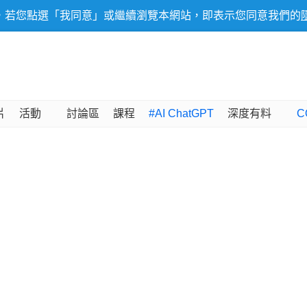
，若您點選「我同意」或繼續瀏覽本網站，即表示您同意我們的
片
活動
討論區
課程
#AI ChatGPT
深度有料
C