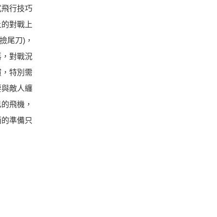
式飛行技巧
上的對戰上
撿尾刀)，
落，對戰況
慣，特別需
要與敵人纏
己的飛機，
面的準備只