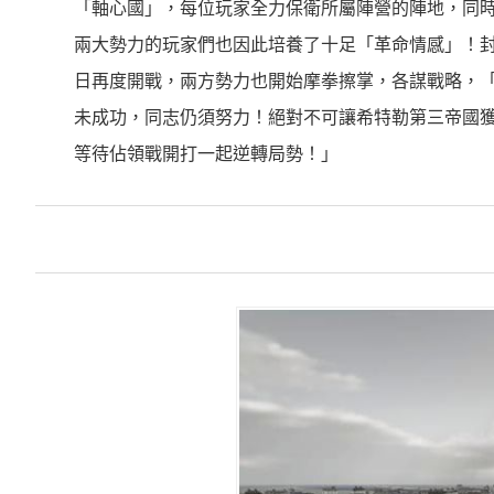
「軸心國」，每位玩家全力保衛所屬陣營的陣地，同
兩大勢力的玩家們也因此培養了十足「革命情感」！封測
日再度開戰，兩方勢力也開始摩拳擦掌，各謀戰略，
未成功，同志仍須努力！絕對不可讓希特勒第三帝國
等待佔領戰開打一起逆轉局勢！」