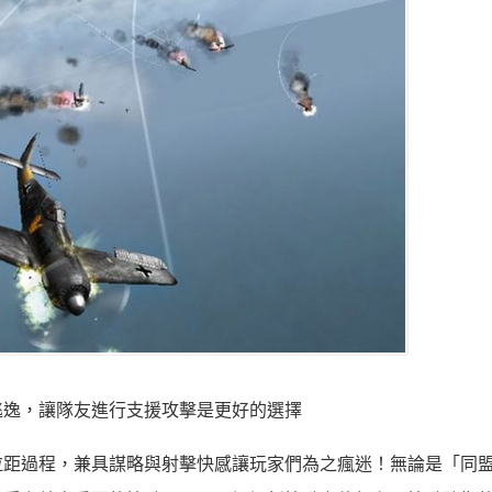
逃逸，讓隊友進行支援攻擊是更好的選擇
拉距過程，兼具謀略與射擊快感讓玩家們為之瘋迷！無論是「同