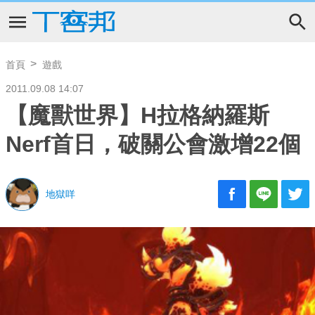
首頁
遊戲
2011.09.08 14:07
【魔獸世界】H拉格納羅斯
Nerf首日，破關公會激增22個
地獄咩