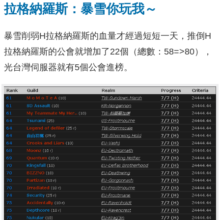
拉格納羅斯：暴雪你玩我～
暴雪削弱H拉格納羅斯的血量才經過短短一天，推倒H
拉格納羅斯的公會就增加了22個（總數：58=>80），
光台灣伺服器就有5個公會進榜。