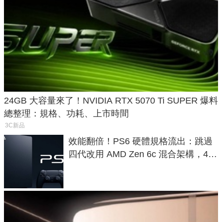
24GB 大容量來了！NVIDIA RTX 5070 Ti SUPER 爆料
總整理：規格、功耗、上市時間
3C新品
效能翻倍！PS6 硬體規格流出：跳過
四代改用 AMD Zen 6c 混合架構，4K
120fps 與全光追時代來臨