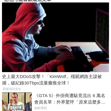
史上最大DDoS攻擊！「KimWolf」殭屍網路主謀被
捕，破紀錄30Tbps流量癱瘓全球！
雲端/資訊安全
《GTA 5》外掛商遭駭竟流出 6 萬名
會員名單：外界驚呼「原來這麼多人
在開掛！」
遊戲/電競