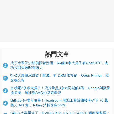
熱門文章
找了半輩子求助偵探都沒用！66歲加拿大男子靠ChatGPT，成
1
功找回失散50年家人
打破大廠墨水綁架！開源、無 DRM 限制的「Open Printer」概
2
念機亮相
台積電2奈米太猛了！流片量是3奈米同期的4倍，Google與蘋果
3
搶首發、輝達與AMD排隊等產能
GitHub 狂攬 4 萬星！Headroom 開源工具幫開發者省下 70 萬
4
美元 API 費，Token 消耗暴降 92%
24GB 大容量來了！NVIDIA RTX 5070 Ti SUPER 爆料總整理：