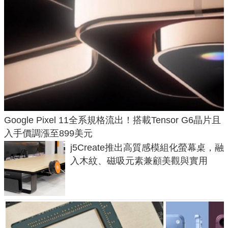
Google Pixel 11全系規格流出！搭載Tensor G6晶片且
入手價調漲至899美元
j5Create推出高質感模組化螢幕桌，融
入木紋、磁吸元素兼顧美觀與實用