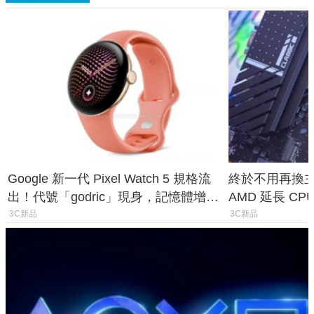
Google 新一代 Pixel Watch 5 規格流
終於不用再換主機
出！代號「godric」現身，記憶體增強
AMD 延長 CP
鎖定 AI 應用
1954 至少能
3C新品
3C新品