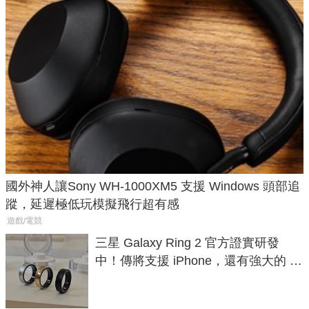
國外神人讓Sony WH-1000XM5 支援 Windows 頭部追
蹤，延遲極低玩模擬飛行超有感
遊戲/電競
三星 Galaxy Ring 2 官方證實研發
中！傳將支援 iPhone，還有強大的 AI
與智慧家電連動功能