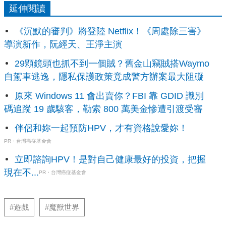
延伸閱讀
《沉默的審判》將登陸 Netflix！《周處除三害》
導演新作，阮經天、王淨主演
29顆鏡頭也抓不到一個賊？舊金山竊賊搭Waymo
自駕車逃逸，隱私保護政策竟成警方辦案最大阻礙
原來 Windows 11 會出賣你？FBI 靠 GDID 識別
碼追蹤 19 歲駭客，勒索 800 萬美金慘遭引渡受審
伴侶和妳一起預防HPV，才有資格說愛妳！
PR・台灣癌症基金會
立即諮詢HPV！是對自己健康最好的投資，把握
現在不...
PR・台灣癌症基金會
#遊戲
#魔獸世界