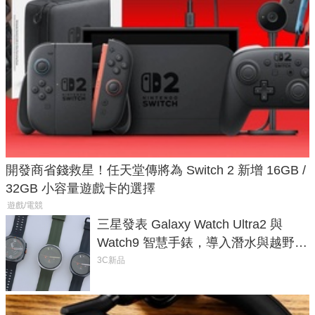
開發商省錢救星！任天堂傳將為 Switch 2 新增 16GB /
32GB 小容量遊戲卡的選擇
遊戲/電競
三星發表 Galaxy Watch Ultra2 與
Watch9 智慧手錶，導入潛水與越野跑
導航功能
3C新品