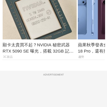
顯卡太貴買不起？NVIDIA 秘密武器
蘋果秋季發表會大
RTX 5090 SE 曝光，搭載 32GB 記憶
18 Pro，還
體
測一次看
3C新品
趨勢
ADVERTISEMENT