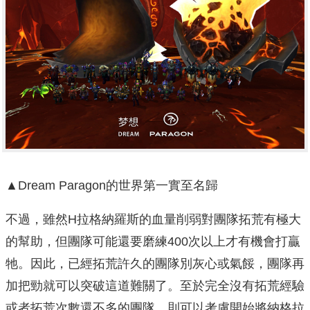
▲Dream Paragon的世界第一實至名歸
不過，雖然H拉格納羅斯的血量削弱對團隊拓荒有極大
的幫助，但團隊可能還要磨練400次以上才有機會打贏
牠。因此，已經拓荒許久的團隊別灰心或氣餒，團隊再
加把勁就可以突破這道難關了。至於完全沒有拓荒經驗
或者拓荒次數還不多的團隊，則可以考慮開始將納格拉