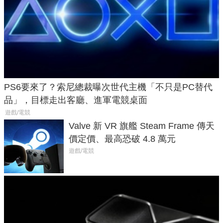
PS6要來了？索尼總裁曝次世代主機「不只是PC替代
品」，目標走出客廳、進軍電競桌面
遊戲/電競
Valve 新 VR 旗艦 Steam Frame 傳天
價定價、最高恐破 4.8 萬元
遊戲/電競