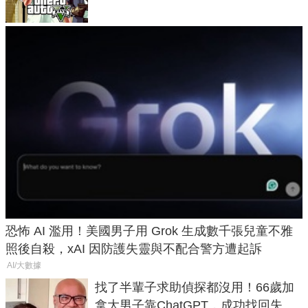
恐怖 AI 濫用！美國男子用 Grok 生成數千張兒童不雅
照後自殺，xAI 因防護失靈與不配合警方遭起訴
AI/大數據
找了半輩子求助偵探都沒用！66歲加
拿大男子靠ChatGPT，成功找回失散