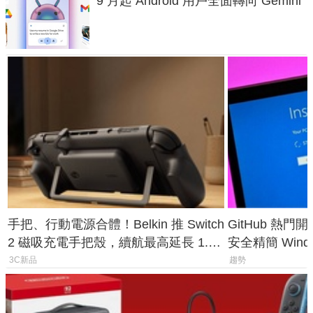
9 月起 Android 用戶全面轉向 Gemini
手把、行動電源合體！Belkin 推 Switch
GitHub 熱門
2 磁吸充電手把殼，續航最高延長 1.5
安全精簡 Wind
倍
後台追蹤
3C新品
趨勢