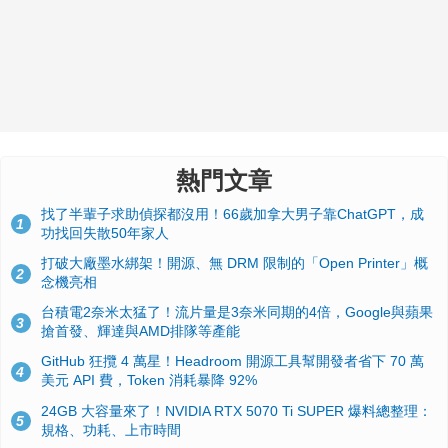
熱門文章
找了半輩子求助偵探都沒用！66歲加拿大男子靠ChatGPT，成
1
功找回失散50年家人
打破大廠墨水綁架！開源、無 DRM 限制的「Open Printer」概
2
念機亮相
台積電2奈米太猛了！流片量是3奈米同期的4倍，Google與蘋果
3
搶首發、輝達與AMD排隊等產能
GitHub 狂攬 4 萬星！Headroom 開源工具幫開發者省下 70 萬
4
美元 API 費，Token 消耗暴降 92%
24GB 大容量來了！NVIDIA RTX 5070 Ti SUPER 爆料總整理：
5
規格、功耗、上市時間
蘋果 2026 款 Mac mini 規格爆料：M6 與 M5 Pro 異色搭檔登
6
場！容量或將 512GB 起跳