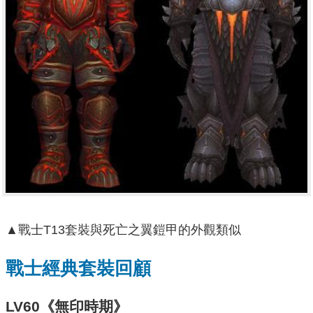
▲戰士T13套裝與死亡之翼鎧甲的外觀類似
戰士經典套裝回顧
LV60《無印時期》