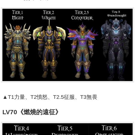
▲T1力量、T2憤怒、T2.5征服、T3無畏
LV70《燃燒的遠征》