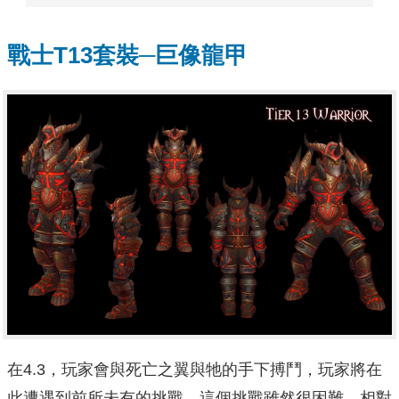
戰士T13套裝─巨像龍甲
在4.3，玩家會與死亡之翼與牠的手下搏鬥，玩家將在
此遭遇到前所未有的挑戰。這個挑戰雖然很困難，相對