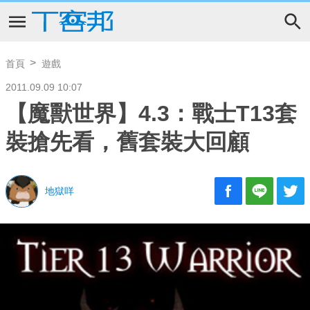
首頁
遊戲
2011.09.09 10:07
【魔獸世界】4.3：戰士T13套
裝搶先看，舊套裝大回顧
地獄咩