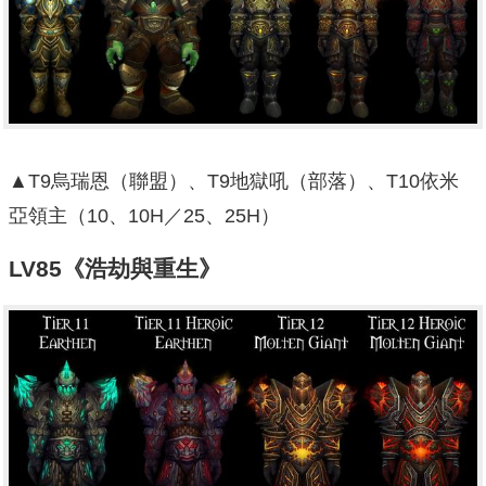
▲T9烏瑞恩（聯盟）、T9地獄吼（部落）、T10依米
亞領主（10、10H／25、25H）
LV85《浩劫與重生》