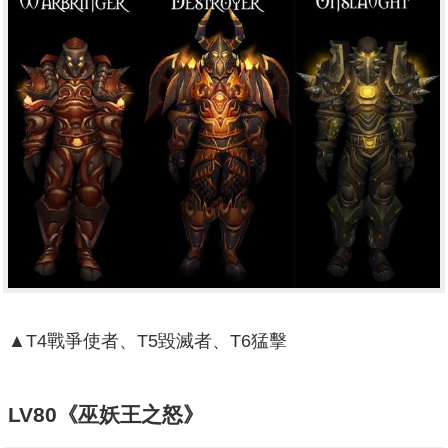
▲T4戰爭使者、T5毀滅者、T6猛擊
LV80《巫妖王之怒》