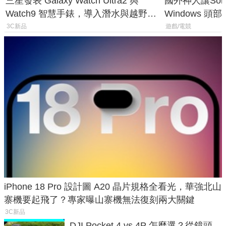
三星發表 Galaxy Watch Ultra2 與
國外神人讓Sony
Watch9 智慧手錶，導入潛水與越野跑
Windows 
導航功能
飛行超有感
3C新品
遊戲/電競
iPhone 18 Pro 設計圖 A20 晶片規格全看光，華強北山
寨機要起飛了？專家曝山寨機無法復刻兩大關鍵
3C新品
DJI Pocket 4 vs 4P 怎麼選？從鏡頭、