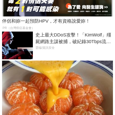
伴侶和妳一起預防HPV，才有資格說愛妳！
PR（台灣癌症基金會）
史上最大DDoS攻擊！「KimWolf」殭
屍網路主謀被捕，破紀錄30Tbps流量
癱瘓全球！
雲端/資訊安全