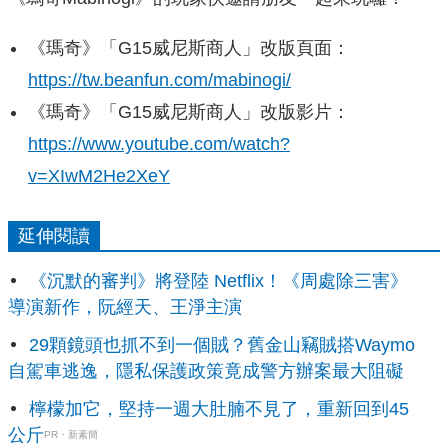
《瑪奇》「G15威尼斯商人」改版頁面：
https://tw.beanfun.com/mabinogi/
《瑪奇》「G15威尼斯商人」改版影片：
https://www.youtube.com/watch?
v=XIwM2He2XeY
延伸閱讀
《沉默的審判》將登陸 Netflix！《周處除三害》
導演新作，阮經天、王淨主演
29顆鏡頭也抓不到一個賊？舊金山竊賊搭Waymo
自駕車逃逸，隱私保護政策竟成警方辦案最大阻礙
檸檬加它，堅持一週大肚腩不見了，重新回到45
公斤
PR・新素簡