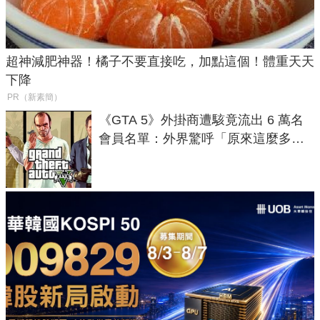
超神減肥神器！橘子不要直接吃，加點這個！體重天天
下降
PR（新素簡）
《GTA 5》外掛商遭駭竟流出 6 萬名
會員名單：外界驚呼「原來這麼多人
在開掛！」