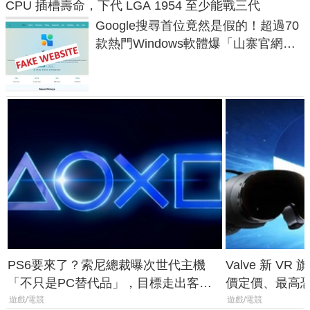
CPU 插槽壽命，下代 LGA 1954 至少能戰三代
Google搜尋首位竟然是假的！超過70
款熱門Windows軟體爆「山寨官網」
危機
PS6要來了？索尼總裁曝次世代主機
Valve 新 VR 
「不只是PC替代品」，目標走出客
價定價、最高恐破
廳、進軍電競桌面
遊戲/電競
遊戲/電競