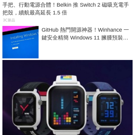
手把、行動電源合體！Belkin 推 Switch 2 磁吸充電手
把殼，續航最高延長 1.5 倍
3C新品
GitHub 熱門開源神器！Winhance 一
鍵安全精簡 Windows 11 臃腫預裝軟
體與後台追蹤