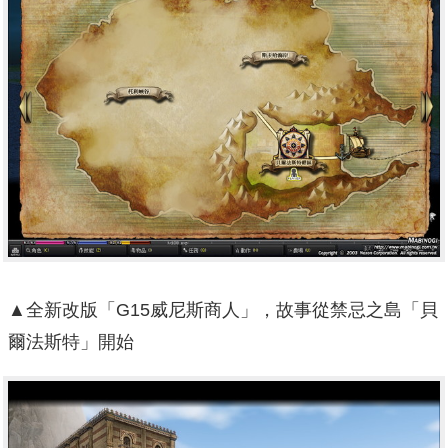
▲全新改版「G15威尼斯商人」，故事從禁忌之島「貝
爾法斯特」開始