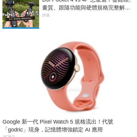
畫質、跟隨功能與硬體規格完整解
析，一次看懂兩台差異
評測
Google 新一代 Pixel Watch 5 規格流出！代號
「godric」現身，記憶體增強鎖定 AI 應用
3C新品