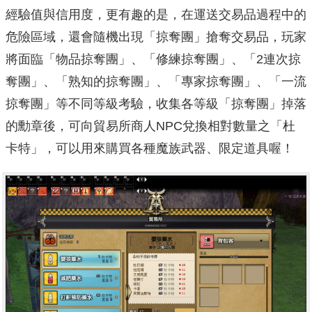
經驗值與信用度，更有趣的是，在運送交易品過程中的
危險區域，還會隨機出現「掠奪團」搶奪交易品，玩家
將面臨「物品掠奪團」、「修練掠奪團」、「2連次掠
奪團」、「熟知的掠奪團」、「專家掠奪團」、「一流
掠奪團」等不同等級考驗，收集各等級「掠奪團」掉落
的勳章後，可向貿易所商人NPC兌換相對數量之「杜
卡特」，可以用來購買各種魔族武器、限定道具喔！