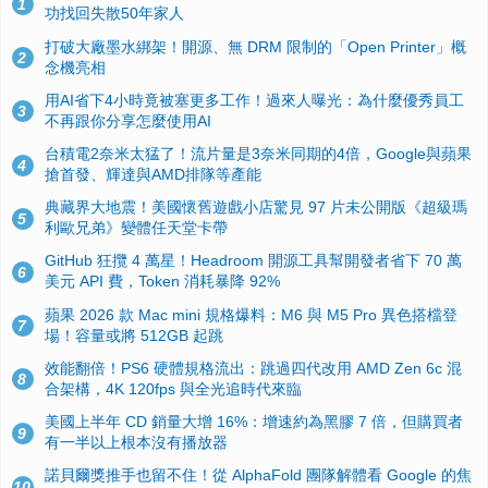
1
功找回失散50年家人
打破大廠墨水綁架！開源、無 DRM 限制的「Open Printer」概
2
念機亮相
用AI省下4小時竟被塞更多工作！過來人曝光：為什麼優秀員工
3
不再跟你分享怎麼使用AI
台積電2奈米太猛了！流片量是3奈米同期的4倍，Google與蘋果
4
搶首發、輝達與AMD排隊等產能
典藏界大地震！美國懷舊遊戲小店驚見 97 片未公開版《超級瑪
5
利歐兄弟》變體任天堂卡帶
GitHub 狂攬 4 萬星！Headroom 開源工具幫開發者省下 70 萬
6
美元 API 費，Token 消耗暴降 92%
蘋果 2026 款 Mac mini 規格爆料：M6 與 M5 Pro 異色搭檔登
7
場！容量或將 512GB 起跳
效能翻倍！PS6 硬體規格流出：跳過四代改用 AMD Zen 6c 混
8
合架構，4K 120fps 與全光追時代來臨
美國上半年 CD 銷量大增 16%：增速約為黑膠 7 倍，但購買者
9
有一半以上根本沒有播放器
諾貝爾獎推手也留不住！從 AlphaFold 團隊解體看 Google 的焦
10