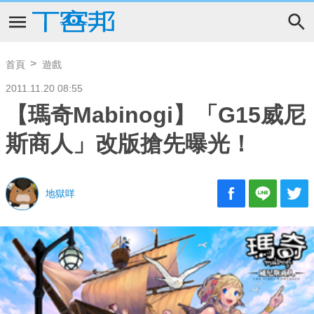
首頁
遊戲
2011.11.20 08:55
【瑪奇Mabinogi】「G15威尼
斯商人」改版搶先曝光！
地獄咩