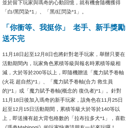
並於留下玩家與瑪奇的心動回憶，就有機會隨機獲得
「白/黑閃染*1」、「黑/紅閃染*1」。
「你衝等、我挺你」 老手、新手獎勵
送不完
11月18日起至12月8日也將針對老手玩家，舉辦只要在
活動期間內，玩家角色累積等級與報名時累積等級相
減，大於等於200等以上，即隨機贈送「魔力賦予卷軸
(火花 超自然)*1」、「魔力賦予卷軸(合力 救生員
的)*1」或「魔力賦予卷軸(概念的 復仇者)*1」。針對
11月18日後加入瑪奇的新手玩家，該角色在11月25日
起至12月15日活動期間，累積等級大於等於140等以
上，即送擁有超大背包格數的「拉布拉多犬*1」，喜歡
《瑪奇Mabinogi》的玩家快邀請朋友一起來玩囉！