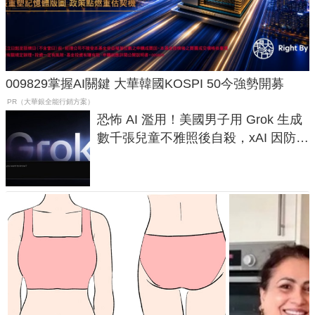
009829掌握AI關鍵 大華韓國KOSPI 50今強勢開募
PR（大華銀全能行銷方案）
恐怖 AI 濫用！美國男子用 Grok 生成
數千張兒童不雅照後自殺，xAI 因防護
失靈與不配合警方遭起訴