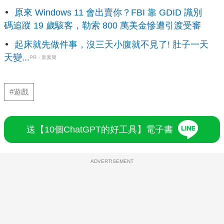
原來 Windows 11 會出賣你？FBI 靠 GDID 識別
碼追蹤 19 歲駭客，勒索 800 萬美金慘遭引渡受審
起床就先做件事，沒三天小腹就不見了! 肚子一天
天變...
PR・新素簡
#遊戲
送【10個ChatGPT的好工具】電子書
ADVERTISEMENT