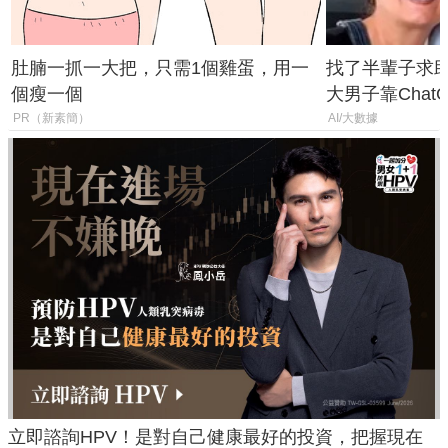
肚腩一抓一大把，只需1個雞蛋，用一
找了半輩子求助
個瘦一個
大男子靠Chat
年家人
PR（新素簡）
AI/大數據
立即諮詢HPV！是對自己健康最好的投資，把握現在