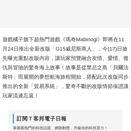
遊戲橘子旗下超熱門遊戲《瑪奇Mabinogi》即將在11
月24日推出全新改版「G15威尼斯商人」，今(17)日搶
先曝光重點改版內容，讓玩家預覽融合友情、愛情、復
仇與冒險的驚奇海上故事！故事是從禁忌之島「貝爾法
斯特」而展開的夢想航海旅程開始，搭配此次改版同步
推出的全新「貿易系統」，驚奇不斷的改版情節保證讓
玩家流連忘返！
訂閱Ｔ客邦電子日報
掌握最熱門的科技話題、網路動態，升級你的科技原力！