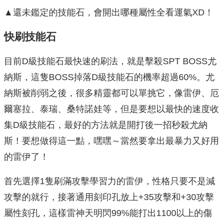
▲還未鑑定的技能石，會開出哪種屬性全看運氣XD！
快刷技能石
目前D級技能石最快速的刷法，就是擊殺SPT BOSS尤
納斯，這隻BOSS掉落D級技能石的機率超過60%。尤
納斯被削弱之後，很多精靈都可以單挑它，像雷伊、厄
爾塞拉、泰瑞、桑特諾娃等，但是要想以最快的速度收
集D級技能石，最好的方法就是開打後一招秒殺尤納
斯！要想做得這一點，嘿嘿～當然要拿出最暴力又好用
的雷伊了！
首先選擇1隻刷滿攻擊學習力的雷伊，性格只要不是減
攻擊的就行，接著通用刻印孔放上+35攻擊和+30攻擊
屬性刻孔，這樣雷神天明閃99%能打出1100以上的傷