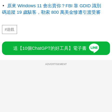
原來 Windows 11 會出賣你？FBI 靠 GDID 識別
碼追蹤 19 歲駭客，勒索 800 萬美金慘遭引渡受審
#遊戲
送【10個ChatGPT的好工具】電子書
ADVERTISEMENT