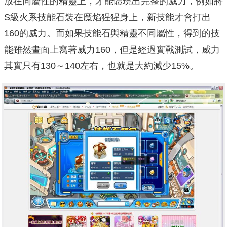
放在同屬性的精靈上，才能體現出完整的威力，例如將
S級火系技能石裝在魔焰猩猩身上，新技能才會打出
160的威力。而如果技能石與精靈不同屬性，得到的技
能雖然畫面上寫著威力160，但是經過實戰測試，威力
其實只有130～140左右，也就是大約減少15%。