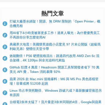
熱門文章
打破大廠墨水綁架！開源、無 DRM 限制的「Open Printer」概
1
念機亮相
用AI省下4小時竟被塞更多工作！過來人曝光：為什麼優秀員工
2
不再跟你分享怎麼使用AI
典藏界大地震！美國懷舊遊戲小店驚見 97 片未公開版《超級瑪
3
利歐兄弟》變體任天堂卡帶
效能翻倍！PS6 硬體規格流出：跳過四代改用 AMD Zen 6c 混
4
合架構，4K 120fps 與全光追時代來臨
GitHub 狂攬 4 萬星！Headroom 開源工具幫開發者省下 70 萬
5
美元 API 費，Token 消耗暴降 92%
蘋果 2026 款 Mac mini 規格爆料：M6 與 M5 Pro 異色搭檔登
6
場！容量或將 512GB 起跳
Linux 市占率突然翻倍、Windows 跌破六成？最新數據背後恐另
7
有原因
台積電2奈米太猛了！流片量是3奈米同期的4倍，Google與蘋果
8