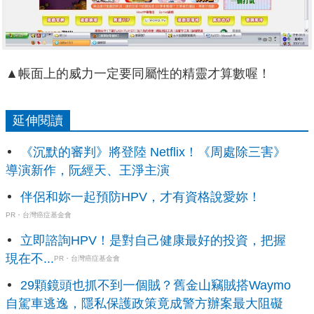
▲帳面上的威力一定要同屬性的精靈才算數喔！
延伸閱讀
《沉默的審判》將登陸 Netflix！《周處除三害》
導演新作，阮經天、王淨主演
伴侶和妳一起預防HPV，才有資格說愛妳！
PR・台灣癌症基金會
立即諮詢HPV！是對自己健康最好的投資，把握
現在不...
PR・台灣癌症基金會
29顆鏡頭也抓不到一個賊？舊金山竊賊搭Waymo
自駕車逃逸，隱私保護政策竟成警方辦案最大阻礙