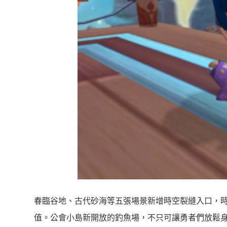
春臨谷地、古代砂海等五張場景新增時空裂縫入口，
值。公會小島新開放的釣魚場，不只可讓勇者們放鬆身