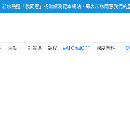
，若您點選「我同意」或繼續瀏覽本網站，即表示您同意我們的
片
活動
討論區
課程
#AI ChatGPT
深度有料
C