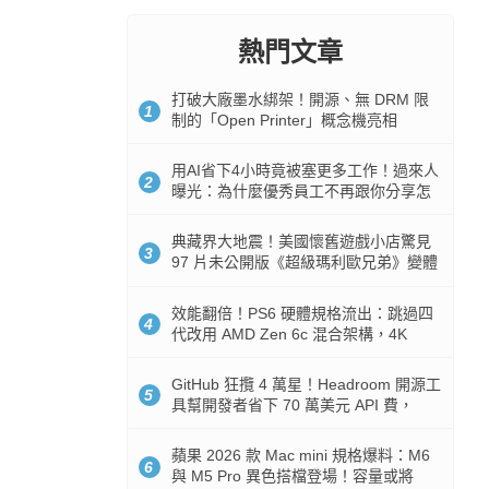
熱門文章
打破大廠墨水綁架！開源、無 DRM 限
1
制的「Open Printer」概念機亮相
用AI省下4小時竟被塞更多工作！過來人
2
曝光：為什麼優秀員工不再跟你分享怎
麼使用AI
典藏界大地震！美國懷舊遊戲小店驚見
3
97 片未公開版《超級瑪利歐兄弟》變體
任天堂卡帶
效能翻倍！PS6 硬體規格流出：跳過四
4
代改用 AMD Zen 6c 混合架構，4K
120fps 與全光追時代來臨
GitHub 狂攬 4 萬星！Headroom 開源工
5
具幫開發者省下 70 萬美元 API 費，
Token 消耗暴降 92%
蘋果 2026 款 Mac mini 規格爆料：M6
6
與 M5 Pro 異色搭檔登場！容量或將