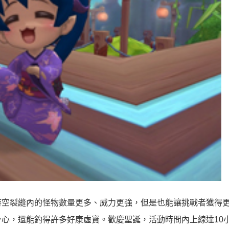
時空裂縫內的怪物數量更多、威力更強，但是也能讓挑戰者獲得
心，還能釣得許多好康虛寶。歡慶聖誕，活動時間內上線達10