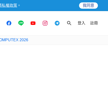
隱私權政策
。
我同意
登入
註冊
OMPUTEX 2026