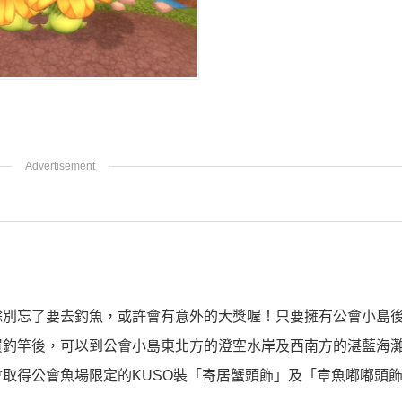
餘別忘了要去釣魚，或許會有意外的大獎喔！只要擁有公會小島
買釣竿後，可以到公會小島東北方的澄空水岸及西南方的湛藍海
取得公會魚場限定的KUSO裝「寄居蟹頭飾」及「章魚嘟嘟頭