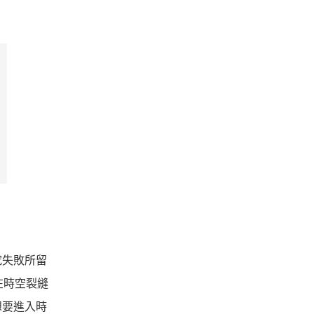
究失敗所留
在時空裂縫
想要進入時