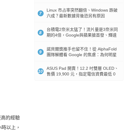
512GB 起跳
Linux 市占率突然翻倍、Windows 跌破
7
六成？最新數據背後恐另有原因
台積電2奈米太猛了！流片量是3奈米同
8
期的4倍，Google與蘋果搶首發、輝達
與AMD排隊等產能
諾貝爾獎推手也留不住！從 AlphaFold
9
團隊解體看 Google 的焦慮：為何明星
實驗室要為 Gemini 讓路？
ASUS Pad 開賣！12.2 吋雙層 OLED、
10
售價 19,900 元，指定電信資費最低 0
元入手
更高的經驗
小時以上，