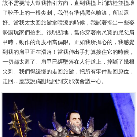
該不需要請人幫我指引方向，直到我撞上消防栓並撞壞
了靴子上的一根尖刺，我們有準備黑色噴漆，所以還
好。當我太太回旅館拿噴漆的時候，我試著擺出一些姿
勢讓玩家們拍照。很明顯地，當你穿著兩尺寬的兇惡肩
甲時，動作的角度相當侷限。正如我所擔心的，我感覺
到我的肩甲正在滑落！當我伸出手打算接住它的時候，
一切都太遲了。肩甲已經墜落在人行道上，摔斷了幾根
尖刺。我們得緩慢的走回旅館，把所有零件黏回原位，
走回…應該說蹣跚地回到安那漢會議中心。