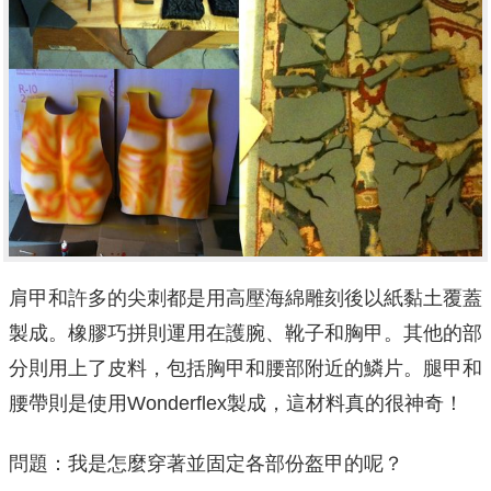
肩甲和許多的尖刺都是用高壓海綿雕刻後以紙黏土覆蓋
製成。橡膠巧拼則運用在護腕、靴子和胸甲。其他的部
分則用上了皮料，包括胸甲和腰部附近的鱗片。腿甲和
腰帶則是使用Wonderflex製成，這材料真的很神奇！
問題：我是怎麼穿著並固定各部份盔甲的呢？