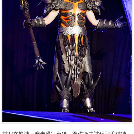
當我在扮裝大賽走過舞台後，準備衝去試玩那毛絨絨、