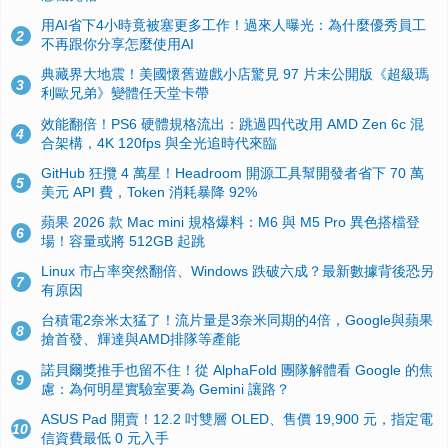
用AI省下4小時竟被塞更多工作！過來人曝光：為什麼優秀員工
2
不再跟你分享怎麼使用AI
典藏界大地震！美國懷舊遊戲小店驚見 97 片未公開版《超級瑪
3
利歐兄弟》變體任天堂卡帶
效能翻倍！PS6 硬體規格流出：跳過四代改用 AMD Zen 6c 混
4
合架構，4K 120fps 與全光追時代來臨
GitHub 狂攬 4 萬星！Headroom 開源工具幫開發者省下 70 萬
5
美元 API 費，Token 消耗暴降 92%
蘋果 2026 款 Mac mini 規格爆料：M6 與 M5 Pro 異色搭檔登
6
場！容量或將 512GB 起跳
Linux 市占率突然翻倍、Windows 跌破六成？最新數據背後恐另
7
有原因
台積電2奈米太猛了！流片量是3奈米同期的4倍，Google與蘋果
8
搶首發、輝達與AMD排隊等產能
諾貝爾獎推手也留不住！從 AlphaFold 團隊解體看 Google 的焦
9
慮：為何明星實驗室要為 Gemini 讓路？
ASUS Pad 開賣！12.2 吋雙層 OLED、售價 19,900 元，指定電
10
信資費最低 0 元入手