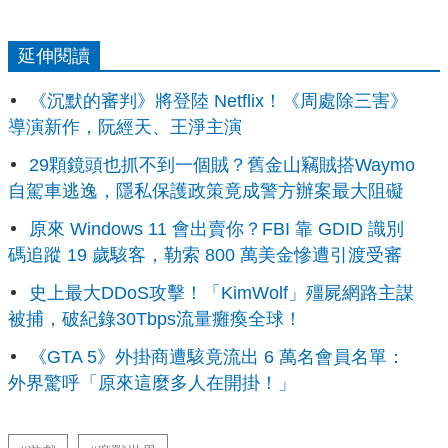
延伸閱讀
《沉默的審判》將登陸 Netflix！《周處除三害》
導演新作，阮經天、王淨主演
29顆鏡頭也抓不到一個賊？舊金山竊賊搭Waymo
自駕車逃逸，隱私保護政策竟成警方辦案最大阻礙
原來 Windows 11 會出賣你？FBI 靠 GDID 識別
碼追蹤 19 歲駭客，勒索 800 萬美金慘遭引渡受審
史上最大DDoS攻擊！「KimWolf」殭屍網路主謀
被捕，破紀錄30Tbps流量癱瘓全球！
《GTA 5》外掛商遭駭竟流出 6 萬名會員名單：
外界驚呼「原來這麼多人在開掛！」