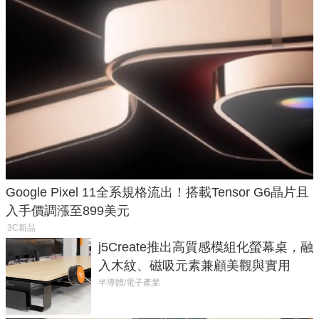
Google Pixel 11全系規格流出！搭載Tensor G6晶片且
入手價調漲至899美元
3C新品
j5Create推出高質感模組化螢幕桌，融
入木紋、磁吸元素兼顧美觀與實用
半導體/電子產業