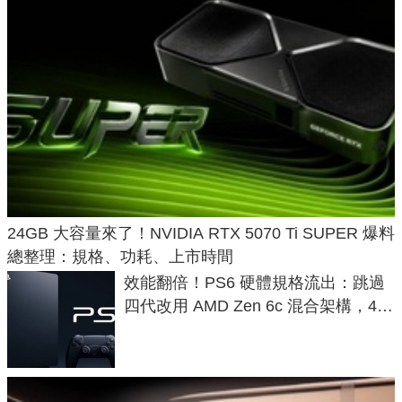
24GB 大容量來了！NVIDIA RTX 5070 Ti SUPER 爆料
總整理：規格、功耗、上市時間
效能翻倍！PS6 硬體規格流出：跳過
四代改用 AMD Zen 6c 混合架構，4K
120fps 與全光追時代來臨