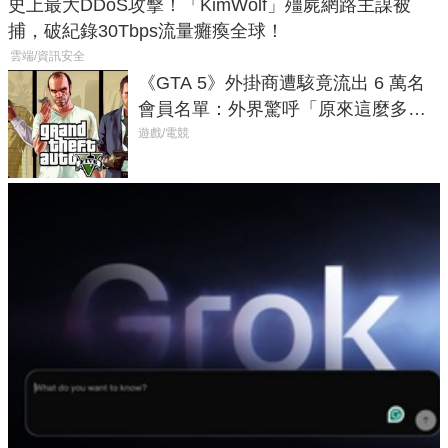
史上最大DDoS攻擊！「KimWolf」殭屍網路主謀被
捕，破紀錄30Tbps流量癱瘓全球！
雲端/資訊安全
《GTA 5》外掛商遭駭竟流出 6 萬名
會員名單：外界驚呼「原來這麼多人
在開掛！」
遊戲/電競