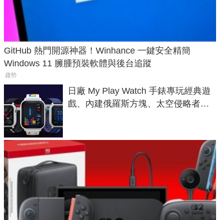
GitHub 熱門開源神器！Winhance 一鍵安全精簡
Windows 11 臃腫預裝軟體與後台追蹤
趨勢
日廠 My Play Watch 手錶專玩經典遊
戲、內建俄羅斯方塊、太空侵略者，
不過竟然不能連手機？