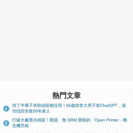
熱門文章
找了半輩子求助偵探都沒用！66歲加拿大男子靠ChatGPT，成
1
功找回失散50年家人
打破大廠墨水綁架！開源、無 DRM 限制的「Open Printer」概
2
念機亮相