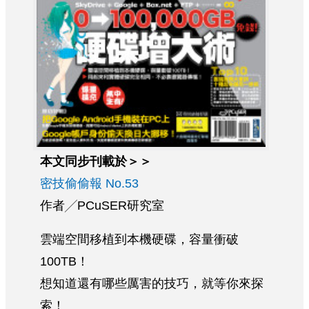
本文同步刊載於＞＞
密技偷偷報 No.53
作者╱PCuSER研究室
雲端空間移植到本機硬碟，容量衝破
100TB！
想知道還有哪些厲害的技巧，就等你來探
索！