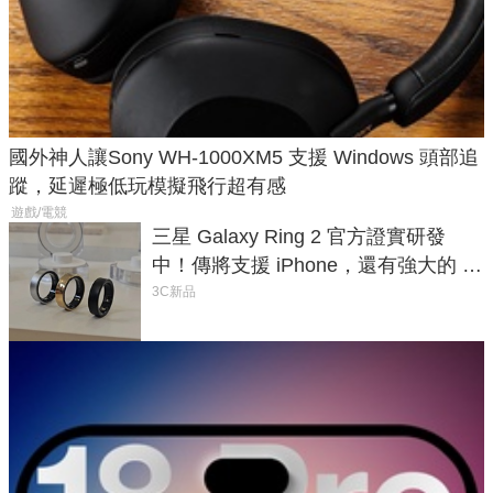
國外神人讓Sony WH-1000XM5 支援 Windows 頭部追
蹤，延遲極低玩模擬飛行超有感
遊戲/電競
三星 Galaxy Ring 2 官方證實研發
中！傳將支援 iPhone，還有強大的 AI
與智慧家電連動功能
3C新品