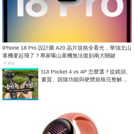
iPhone 18 Pro 設計圖 A20 晶片規格全看光，華強北山
寨機要起飛了？專家曝山寨機無法復刻兩大關鍵
3C新品
DJI Pocket 4 vs 4P 怎麼選？從鏡頭、
畫質、跟隨功能與硬體規格完整解
析，一次看懂兩台差異