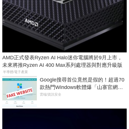
AMD正式發表Ryzen AI Halo迷你電腦將於9月上市，
未來將推Ryzen AI 400 Max系列處理器與對應升級版
半導體/電子產業
Google搜尋首位竟然是假的！超過70
款熱門Windows軟體爆「山寨官網」
危機
雲端/資訊安全