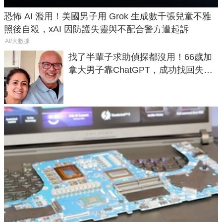
恐怖 AI 濫用！美國男子用 Grok 生成數千張兒童不雅
照後自殺，xAI 因防護失靈與不配合警方遭起訴
AI/大數據
找了半輩子求助偵探都沒用！66歲加
拿大男子靠ChatGPT，成功找回失散
50年家人