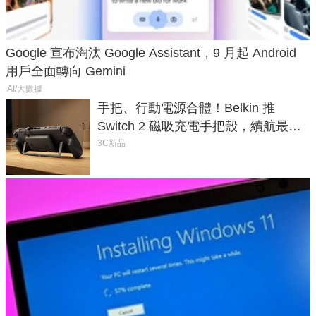
Google 宣布淘汰 Google Assistant，9 月起 Android
用戶全面轉向 Gemini
AI/大數據
手把、行動電源合體！Belkin 推
Switch 2 磁吸充電手把殼，續航最高
延長 1.5 倍
3C新品