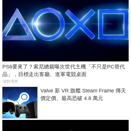
PS6要來了？索尼總裁曝次世代主機「不只是PC替代
品」，目標走出客廳、進軍電競桌面
遊戲/電競
Valve 新 VR 旗艦 Steam Frame 傳天
價定價、最高恐破 4.8 萬元