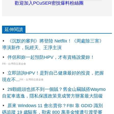
歡迎加入PCuSER密技爆料粉絲團
延伸閱讀
《沉默的審判》將登陸 Netflix！《周處除三害》
導演新作，阮經天、王淨主演
伴侶和妳一起預防HPV，才有資格說愛妳！
PR・台灣癌症基金會
立即諮詢HPV！是對自己健康最好的投資，把握
現在不...
PR・台灣癌症基金會
29顆鏡頭也抓不到一個賊？舊金山竊賊搭Waymo
自駕車逃逸，隱私保護政策竟成警方辦案最大阻礙
原來 Windows 11 會出賣你？FBI 靠 GDID 識別
碼追蹤 19 歲駭客，勒索 800 萬美金慘遭引渡受審