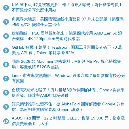
用AI省下4小時竟被塞更多工作！過來人曝光：為什麼優秀員工
2
不再跟你分享怎麼使用AI
典藏界大地震！美國懷舊遊戲小店驚見 97 片未公開版《超級瑪
3
利歐兄弟》變體任天堂卡帶
效能翻倍！PS6 硬體規格流出：跳過四代改用 AMD Zen 6c 混
4
合架構，4K 120fps 與全光追時代來臨
GitHub 狂攬 4 萬星！Headroom 開源工具幫開發者省下 70 萬
5
美元 API 費，Token 消耗暴降 92%
蘋果 2026 款 Mac mini 規格爆料：M6 與 M5 Pro 異色搭檔登
6
場！容量或將 512GB 起跳
Linux 市占率突然翻倍、Windows 跌破六成？最新數據背後恐另
7
有原因
台積電2奈米太猛了！流片量是3奈米同期的4倍，Google與蘋果
8
搶首發、輝達與AMD排隊等產能
諾貝爾獎推手也留不住！從 AlphaFold 團隊解體看 Google 的焦
9
慮：為何明星實驗室要為 Gemini 讓路？
ASUS Pad 開賣！12.2 吋雙層 OLED、售價 19,900 元，指定電
10
信資費最低 0 元入手