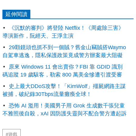
延伸閱讀
《沉默的審判》將登陸 Netflix！《周處除三害》
導演新作，阮經天、王淨主演
29顆鏡頭也抓不到一個賊？舊金山竊賊搭Waymo
自駕車逃逸，隱私保護政策竟成警方辦案最大阻礙
原來 Windows 11 會出賣你？FBI 靠 GDID 識別
碼追蹤 19 歲駭客，勒索 800 萬美金慘遭引渡受審
史上最大DDoS攻擊！「KimWolf」殭屍網路主謀
被捕，破紀錄30Tbps流量癱瘓全球！
恐怖 AI 濫用！美國男子用 Grok 生成數千張兒童
不雅照後自殺，xAI 因防護失靈與不配合警方遭起訴
#遊戲