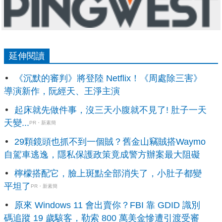
延伸閱讀
《沉默的審判》將登陸 Netflix！《周處除三害》
導演新作，阮經天、王淨主演
起床就先做件事，沒三天小腹就不見了! 肚子一天
天變...
PR・新素簡
29顆鏡頭也抓不到一個賊？舊金山竊賊搭Waymo
自駕車逃逸，隱私保護政策竟成警方辦案最大阻礙
檸檬搭配它，臉上斑點全部消失了，小肚子都變
平坦了
PR・新素簡
原來 Windows 11 會出賣你？FBI 靠 GDID 識別
碼追蹤 19 歲駭客，勒索 800 萬美金慘遭引渡受審