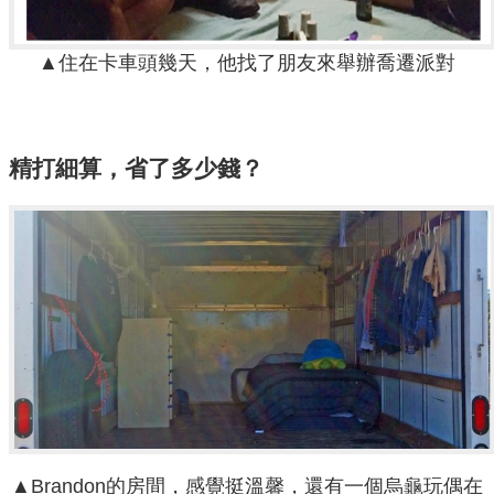
▲住在卡車頭幾天，他找了朋友來舉辦喬遷派對
精打細算，省了多少錢？
▲Brandon的房間，感覺挺溫馨，還有一個烏龜玩偶在