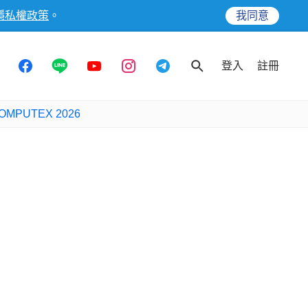
隱私權政策
。
我同意
登入
註冊
OMPUTEX 2026