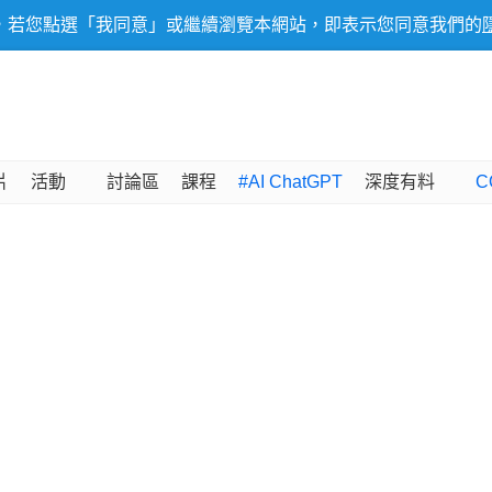
，若您點選「我同意」或繼續瀏覽本網站，即表示您同意我們的
片
活動
討論區
課程
#AI ChatGPT
深度有料
C