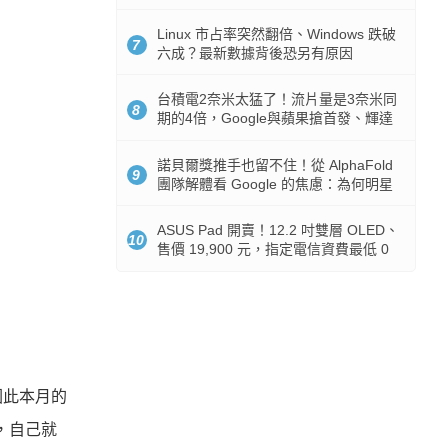
512GB 起跳
Linux 市占率突然翻倍、Windows 跌破
7
六成？最新數據背後恐另有原因
台積電2奈米太猛了！流片量是3奈米同
8
期的4倍，Google與蘋果搶首發、輝達
與AMD排隊等產能
諾貝爾獎推手也留不住！從 AlphaFold
9
團隊解體看 Google 的焦慮：為何明星
實驗室要為 Gemini 讓路？
ASUS Pad 開賣！12.2 吋雙層 OLED、
10
售價 19,900 元，指定電信資費最低 0
元入手
因此本月的
，自己就