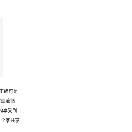
正確可是
進血液循
夠享受到
，全家共享