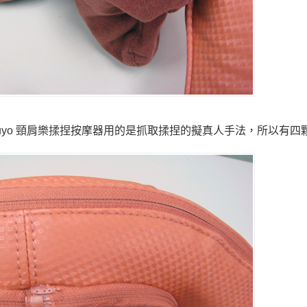
uyo 頸肩樂揉捏按摩器用的是抓取揉捏的擬真人手法，所以有四