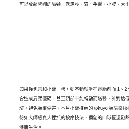
可以放鬆緊繃的肩頸！就連腰、背、手臂、小腹、大
如果你也常和小編一樣，動不動就坐在電腦前面 1、
會造成肩頸僵硬，甚至頸部不能轉動而送醫，針對這
環，避免頸椎傷害。本月小編推薦的 tokuyo 頸
彷如大師級真人揉抓的按摩技法，獨創的四球恆溫發
健康生活。