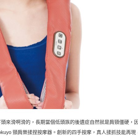
下頭來滑啊滑的，長期當個低頭族的後遺症自然就是肩頸僵硬，
tokuyo 頸肩樂揉捏按摩器。創新的四手按摩，真人揉抓技能再現