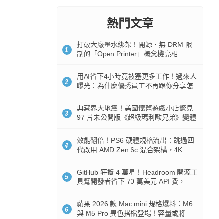
熱門文章
打破大廠墨水綁架！開源、無 DRM 限
1
制的「Open Printer」概念機亮相
用AI省下4小時竟被塞更多工作！過來人
2
曝光：為什麼優秀員工不再跟你分享怎
麼使用AI
典藏界大地震！美國懷舊遊戲小店驚見
3
97 片未公開版《超級瑪利歐兄弟》變體
任天堂卡帶
效能翻倍！PS6 硬體規格流出：跳過四
4
代改用 AMD Zen 6c 混合架構，4K
120fps 與全光追時代來臨
GitHub 狂攬 4 萬星！Headroom 開源工
5
具幫開發者省下 70 萬美元 API 費，
Token 消耗暴降 92%
蘋果 2026 款 Mac mini 規格爆料：M6
6
與 M5 Pro 異色搭檔登場！容量或將