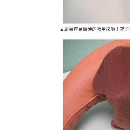
▲肩頸容易僵硬的救星來啦！箱子