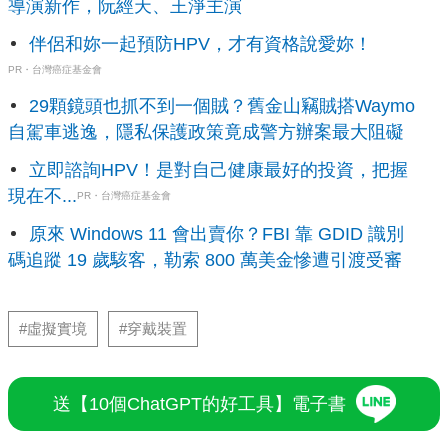
導演新作，阮經天、王淨主演
伴侶和妳一起預防HPV，才有資格說愛妳！
PR・台灣癌症基金會
29顆鏡頭也抓不到一個賊？舊金山竊賊搭Waymo
自駕車逃逸，隱私保護政策竟成警方辦案最大阻礙
立即諮詢HPV！是對自己健康最好的投資，把握
現在不...
PR・台灣癌症基金會
原來 Windows 11 會出賣你？FBI 靠 GDID 識別
碼追蹤 19 歲駭客，勒索 800 萬美金慘遭引渡受審
#虛擬實境
#穿戴裝置
送【10個ChatGPT的好工具】電子書