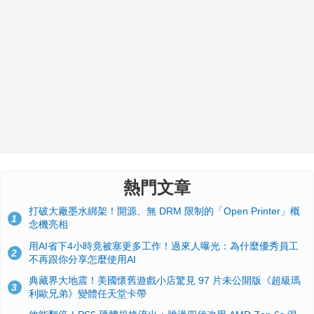
熱門文章
打破大廠墨水綁架！開源、無 DRM 限制的「Open Printer」概
1
念機亮相
用AI省下4小時竟被塞更多工作！過來人曝光：為什麼優秀員工
2
不再跟你分享怎麼使用AI
典藏界大地震！美國懷舊遊戲小店驚見 97 片未公開版《超級瑪
3
利歐兄弟》變體任天堂卡帶