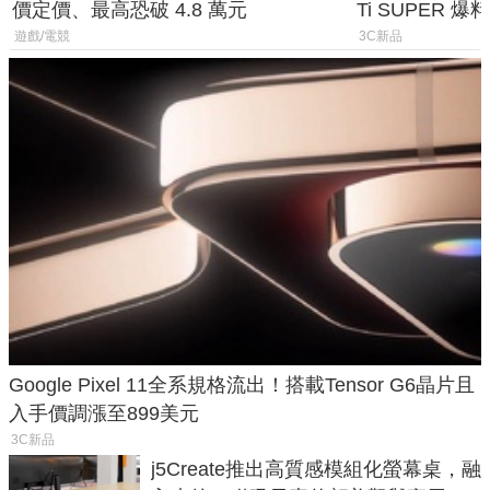
價定價、最高恐破 4.8 萬元
Ti SUPER
上市時間
遊戲/電競
3C新品
Google Pixel 11全系規格流出！搭載Tensor G6晶片且
入手價調漲至899美元
3C新品
j5Create推出高質感模組化螢幕桌，融