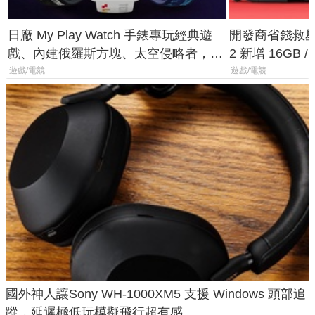
日廠 My Play Watch 手錶專玩經典遊
開發商省錢救星！
戲、內建俄羅斯方塊、太空侵略者，不
2 新增 16GB
過竟然不能連手機？
選擇
遊戲/電競
遊戲/電競
國外神人讓Sony WH-1000XM5 支援 Windows 頭部追
蹤，延遲極低玩模擬飛行超有感