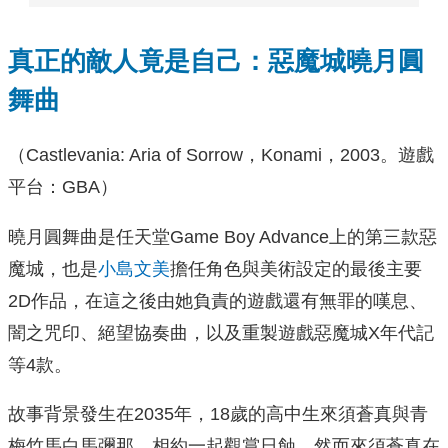
真正的敵人竟是自己：惡魔城曉月圓
舞曲
（Castlevania: Aria of Sorrow，Konami，2003。遊戲
平台：GBA）
曉月圓舞曲是任天堂Game Boy Advance上的第三款惡
魔城，也是
小島文美
擔任角色與美術設定的最後主要
2D作品，在這之後由她負責的遊戲還有無罪的嘆息、
闇之咒印、絕望協奏曲，以及重製遊戲惡魔城X年代記
等4款。
故事背景發生在2035年，18歲的高中生來須蒼真與青
梅竹馬白馬彌那，相約一起觀賞日蝕，然而來須蒼真在