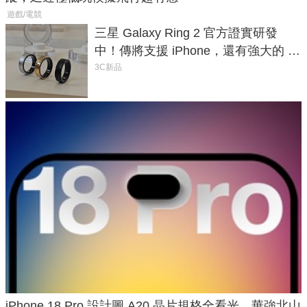
遊戲/電競
三星 Galaxy Ring 2 官方證實研發
中！傳將支援 iPhone，還有強大的 AI
與智慧家電連動功能
3C新品
iPhone 18 Pro 設計圖 A20 晶片規格全看光，華強北山