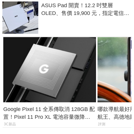
ASUS Pad 開賣！12.2 吋雙層
OLED、售價 19,900 元，指定電信資
費最低 0 元入手
Google Pixel 11 全系傳取消 128GB 配
哪款導航最好用？
置！Pixel 11 Pro XL 電池容量微降
航王、高德地
1.6%
測懶人包
3C新品
評測