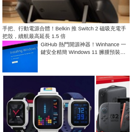
手把、行動電源合體！Belkin 推 Switch 2 磁吸充電手
把殼，續航最高延長 1.5 倍
GitHub 熱門開源神器！Winhance 一
鍵安全精簡 Windows 11 臃腫預裝軟
體與後台追蹤