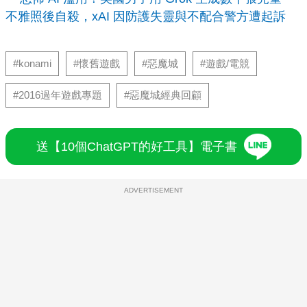
不雅照後自殺，xAI 因防護失靈與不配合警方遭起訴
#konami
#懷舊遊戲
#惡魔城
#遊戲/電競
#2016過年遊戲專題
#惡魔城經典回顧
送【10個ChatGPT的好工具】電子書
ADVERTISEMENT