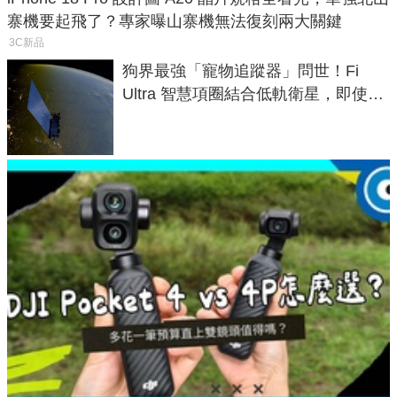
寨機要起飛了？專家曝山寨機無法復刻兩大關鍵
3C新品
狗界最強「寵物追蹤器」問世！Fi
Ultra 智慧項圈結合低軌衛星，即使在
密林山谷也能精準找回愛犬