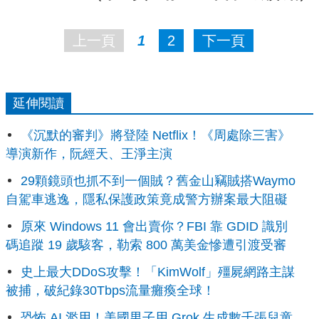
上一頁
1
2
下一頁
延伸閱讀
《沉默的審判》將登陸 Netflix！《周處除三害》
導演新作，阮經天、王淨主演
29顆鏡頭也抓不到一個賊？舊金山竊賊搭Waymo
自駕車逃逸，隱私保護政策竟成警方辦案最大阻礙
原來 Windows 11 會出賣你？FBI 靠 GDID 識別
碼追蹤 19 歲駭客，勒索 800 萬美金慘遭引渡受審
史上最大DDoS攻擊！「KimWolf」殭屍網路主謀
被捕，破紀錄30Tbps流量癱瘓全球！
恐怖 AI 濫用！美國男子用 Grok 生成數千張兒童