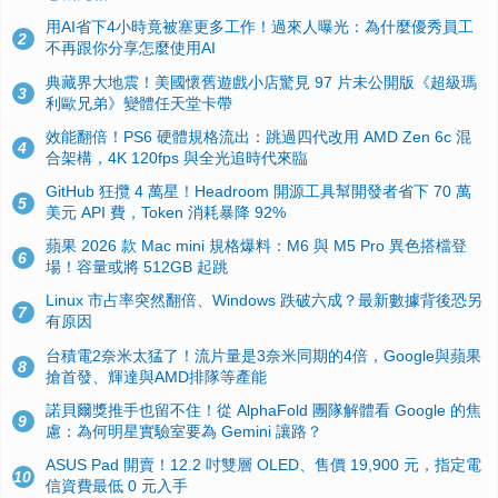
用AI省下4小時竟被塞更多工作！過來人曝光：為什麼優秀員工
2
不再跟你分享怎麼使用AI
典藏界大地震！美國懷舊遊戲小店驚見 97 片未公開版《超級瑪
3
利歐兄弟》變體任天堂卡帶
效能翻倍！PS6 硬體規格流出：跳過四代改用 AMD Zen 6c 混
4
合架構，4K 120fps 與全光追時代來臨
GitHub 狂攬 4 萬星！Headroom 開源工具幫開發者省下 70 萬
5
美元 API 費，Token 消耗暴降 92%
蘋果 2026 款 Mac mini 規格爆料：M6 與 M5 Pro 異色搭檔登
6
場！容量或將 512GB 起跳
Linux 市占率突然翻倍、Windows 跌破六成？最新數據背後恐另
7
有原因
台積電2奈米太猛了！流片量是3奈米同期的4倍，Google與蘋果
8
搶首發、輝達與AMD排隊等產能
諾貝爾獎推手也留不住！從 AlphaFold 團隊解體看 Google 的焦
9
慮：為何明星實驗室要為 Gemini 讓路？
ASUS Pad 開賣！12.2 吋雙層 OLED、售價 19,900 元，指定電
10
信資費最低 0 元入手