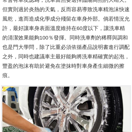
但實則過於炎熱的天氣，反而容易導致洗車精泡沫快速
風乾，進而造成化學成分殘留在車身外部。倘若情況允
許，最好讓車身表面溫度維持在60度以下，讓洗車精
的清潔效果能夠100％發揮。同時洗車劑的稀釋與調和
也是門大學問，除了比重必須依循產品說明書進行調配
之外，同時也建議車主最好能夠將洗車精確實的起泡，
豐盈的泡沫有助於避免在塗抹時對車身產生細微的擦
痕。