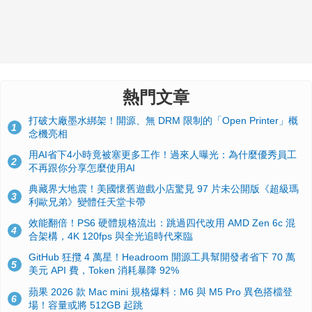
熱門文章
打破大廠墨水綁架！開源、無 DRM 限制的「Open Printer」概
1
念機亮相
用AI省下4小時竟被塞更多工作！過來人曝光：為什麼優秀員工
2
不再跟你分享怎麼使用AI
典藏界大地震！美國懷舊遊戲小店驚見 97 片未公開版《超級瑪
3
利歐兄弟》變體任天堂卡帶
效能翻倍！PS6 硬體規格流出：跳過四代改用 AMD Zen 6c 混
4
合架構，4K 120fps 與全光追時代來臨
GitHub 狂攬 4 萬星！Headroom 開源工具幫開發者省下 70 萬
5
美元 API 費，Token 消耗暴降 92%
蘋果 2026 款 Mac mini 規格爆料：M6 與 M5 Pro 異色搭檔登
6
場！容量或將 512GB 起跳