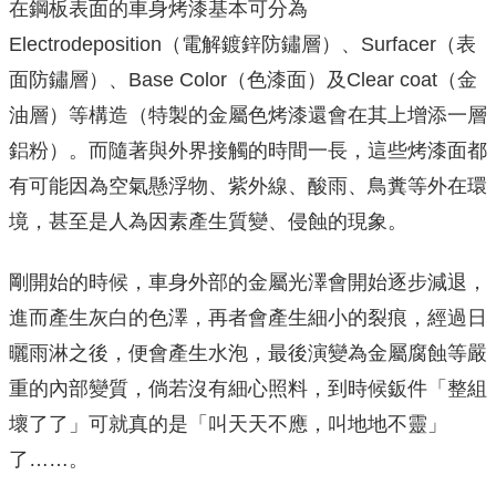
在鋼板表面的車身烤漆基本可分為
Electrodeposition（電解鍍鋅防鏽層）、Surfacer（表
面防鏽層）、Base Color（色漆面）及Clear coat（金
油層）等構造（特製的金屬色烤漆還會在其上增添一層
鋁粉）。而隨著與外界接觸的時間一長，這些烤漆面都
有可能因為空氣懸浮物、紫外線、酸雨、鳥糞等外在環
境，甚至是人為因素產生質變、侵蝕的現象。
剛開始的時候，車身外部的金屬光澤會開始逐步減退，
進而產生灰白的色澤，再者會產生細小的裂痕，經過日
曬雨淋之後，便會產生水泡，最後演變為金屬腐蝕等嚴
重的內部變質，倘若沒有細心照料，到時候鈑件「整組
壞了了」可就真的是「叫天天不應，叫地地不靈」
了……。