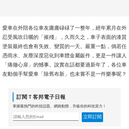
愛車在外陪各位車友庸庸碌碌了一整年，經年累月在外
忍受風吹日曬的「摧殘」，久而久之，車子表面的漆質
塗裝最終也會有失效、變質的一天。嚴重一點，倘若任
憑雨水、灰塵深度惡化到車體金屬鈑件，更是一件讓人
「痛徹心扉」的憾事。說實在話都要過新年了，各位車
友動個手幫愛車「除舊布新」也未嘗不是一件樂事呢？
訂閱Ｔ客邦電子日報
掌握最熱門的科技話題、網路動態，升級你的科技原力！
立即訂閱