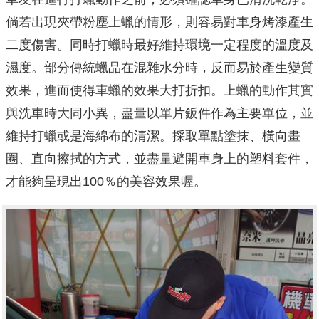
倘若出現夾帶粉塵上蠟的情形，則容易對車身烤漆產生
二度傷害。同時打蠟時最好維持環境一定程度的溫度及
濕度。部分傳統蠟品在混雜水分時，反而易於產生變質
效果，進而使得車蠟的效果大打折扣。上蠟的動作其實
與洗車時大同小異，盡量以單片鈑件作為主要單位，並
維持打蠟或是海綿布的清潔。採取單點塗抹、橫向畫
圈、直向擦拭的方式，並盡量避開車身上的塑料套件，
才能夠呈現出100％的美容效果喔。