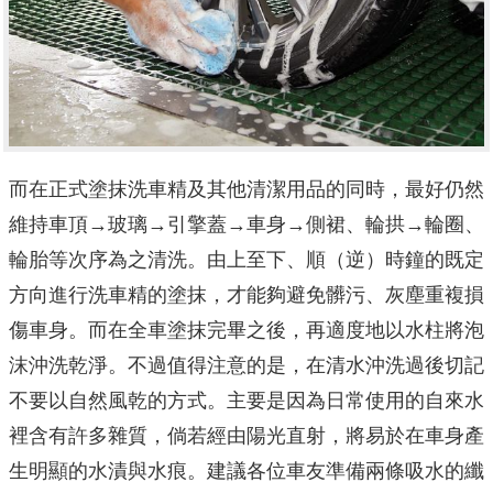
而在正式塗抹洗車精及其他清潔用品的同時，最好仍然
維持車頂→玻璃→引擎蓋→車身→側裙、輪拱→輪圈、
輪胎等次序為之清洗。由上至下、順（逆）時鐘的既定
方向進行洗車精的塗抹，才能夠避免髒污、灰塵重複損
傷車身。而在全車塗抹完畢之後，再適度地以水柱將泡
沫沖洗乾淨。不過值得注意的是，在清水沖洗過後切記
不要以自然風乾的方式。主要是因為日常使用的自來水
裡含有許多雜質，倘若經由陽光直射，將易於在車身產
生明顯的水漬與水痕。建議各位車友準備兩條吸水的纖