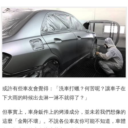
或許有些車友會覺得：「洗車打蠟？何苦呢？讓車子在
下大雨的時候出去淋一淋不就得了？」
但事實上，車身鈑件上的烤漆成分，並未若我們想像的
這麼「金剛不壞」。不說各位車友你可能不知道，車體