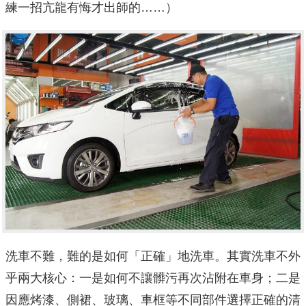
練一招亢龍有悔才出師的……）
洗車不難，難的是如何「正確」地洗車。其實洗車不外
乎兩大核心：一是如何不讓髒污再次沾附在車身；二是
因應烤漆、側裙、玻璃、車框等不同部件選擇正確的清