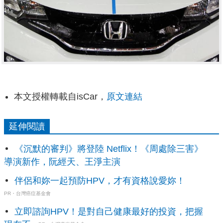
本文授權轉載自isCar，
原文連結
延伸閱讀
《沉默的審判》將登陸 Netflix！《周處除三害》
導演新作，阮經天、王淨主演
伴侶和妳一起預防HPV，才有資格說愛妳！
PR・台灣癌症基金會
立即諮詢HPV！是對自己健康最好的投資，把握