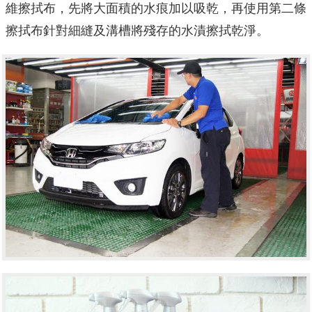
維擦拭布，先將大面積的水痕加以吸乾，再使用第二條
擦拭布針對細縫及溝槽將殘存的水漬擦拭乾淨。