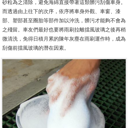
砂粒為之清除，避免海綿直接帶著這類髒污刮傷車身。
而透過由上往下的次序，依序將車身外觀、車窗、漆
部、塑部甚至圈胎等部件加以沖洗，髒污才能夠不會為
之殘留。車友們最好也要將雨刷拉離擋風玻璃之後再稍
微清洗，免得日積月累的陳年灰塵在雨刷運作時，成為
刮傷前擋風玻璃的潛在因素。