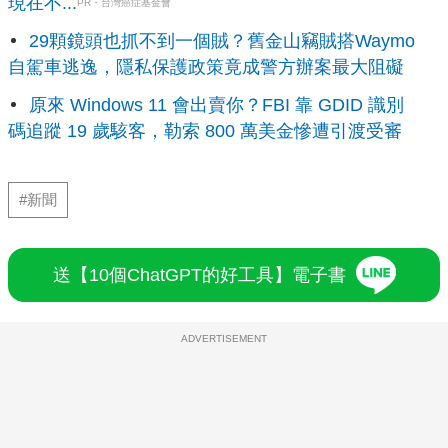
現在不...
PR・台灣癌症基金會
29顆鏡頭也抓不到一個賊？舊金山竊賊搭Waymo
自駕車逃逸，隱私保護政策竟成警方辦案最大阻礙
原來 Windows 11 會出賣你？FBI 靠 GDID 識別
碼追蹤 19 歲駭客，勒索 800 萬美金慘遭引渡受審
#新聞
送【10個ChatGPT的好工具】電子書
ADVERTISEMENT