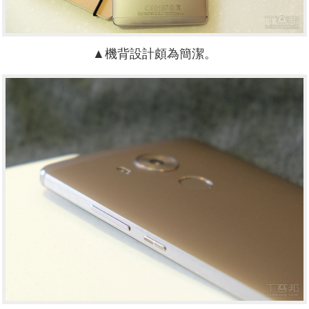
▲機背設計頗為簡潔。