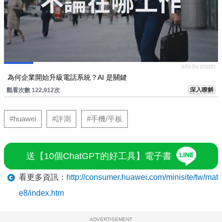
ads by popIn
為何企業開始升級電話系統？AI 是關鍵
深入瞭解
觀看次數 122,912次
#huawei
#評測
#手機/平板
送【10個ChatGPT的好工具】電子書
看更多資訊：
http://consumer.huawei.com/minisite/tw/mat
e8/index.htm
ADVERTISEMENT