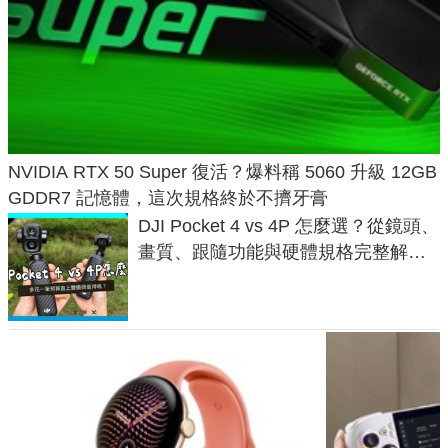
NVIDIA RTX 50 Super 復活？爆料稱 5060 升級 12GB
GDDR7 記憶體，這次規格終於不擠牙膏
DJI Pocket 4 vs 4P 怎麼選？從鏡頭、
畫質、跟隨功能與硬體規格完整解
析，一次看懂兩台差異