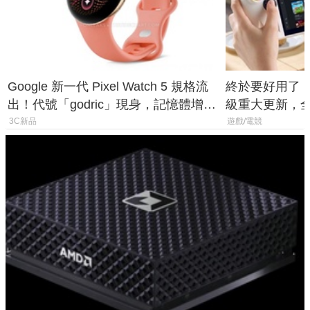
Google 新一代 Pixel Watch 5 規格流
終於要好用了！R
出！代號「godric」現身，記憶體增強
級重大更新，全新
鎖定 AI 應用
式讓操作就像 X
3C新品
遊戲/電競