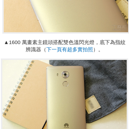
▲1600 萬畫素主鏡頭搭配雙色溫閃光燈，底下為指紋
辨識器（
下一頁有超多實拍照
）。