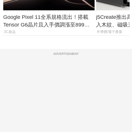
Google Pixel 11全系規格流出！搭載
j5Create
Tensor G6晶片且入手價調漲至899美
入木紋、磁吸
元
3C新品
半導體/電子產業
ADVERTISEMENT