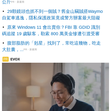
公斤
PR・新素簡
29顆鏡頭也抓不到一個賊？舊金山竊賊搭Waymo
自駕車逃逸，隱私保護政策竟成警方辦案最大阻礙
原來 Windows 11 會出賣你？FBI 靠 GDID 識別
碼追蹤 19 歲駭客，勒索 800 萬美金慘遭引渡受審
腹部脂肪的「剋星」找到了，常吃這幾物，吃走
大肚囊，...
PR・新素簡
EVOX
PR