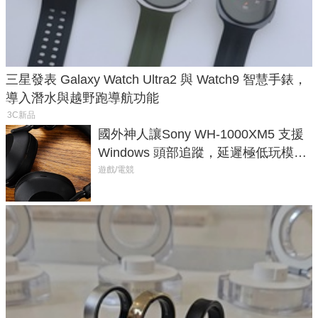
三星發表 Galaxy Watch Ultra2 與 Watch9 智慧手錶，
導入潛水與越野跑導航功能
3C新品
國外神人讓Sony WH-1000XM5 支援
Windows 頭部追蹤，延遲極低玩模擬
飛行超有感
遊戲/電競