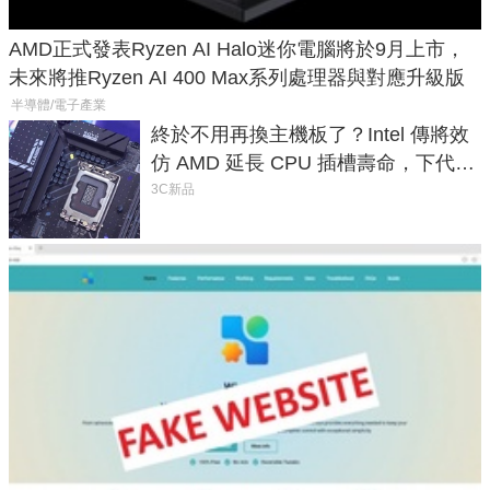
AMD正式發表Ryzen AI Halo迷你電腦將於9月上市，
未來將推Ryzen AI 400 Max系列處理器與對應升級版
半導體/電子產業
終於不用再換主機板了？Intel 傳將效
仿 AMD 延長 CPU 插槽壽命，下代
LGA 1954 至少能戰三代
3C新品