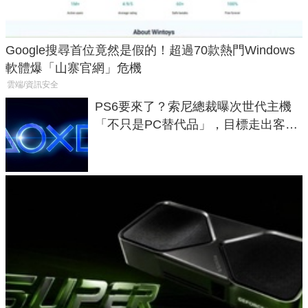
Google搜尋首位竟然是假的！超過70款熱門Windows
軟體爆「山寨官網」危機
雲端/資訊安全
PS6要來了？索尼總裁曝次世代主機
「不只是PC替代品」，目標走出客
廳、進軍電競桌面