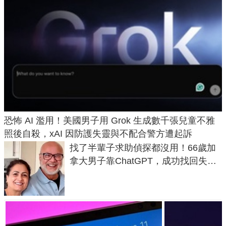
恐怖 AI 濫用！美國男子用 Grok 生成數千張兒童不雅
照後自殺，xAI 因防護失靈與不配合警方遭起訴
找了半輩子求助偵探都沒用！66歲加
拿大男子靠ChatGPT，成功找回失散
50年家人