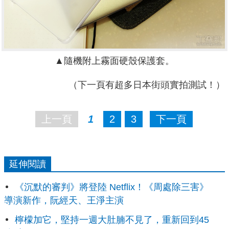
▲隨機附上霧面硬殼保護套。
（下一頁有超多日本街頭實拍測試！）
上一頁
1
2
3
下一頁
延伸閱讀
《沉默的審判》將登陸 Netflix！《周處除三害》
導演新作，阮經天、王淨主演
檸檬加它，堅持一週大肚腩不見了，重新回到45