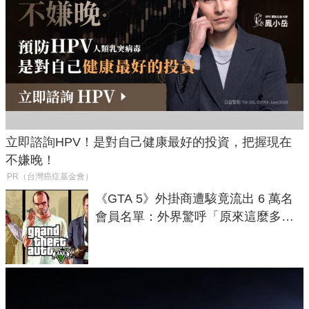
立即諮詢HPV！是對自己健康最好的投資，把握現在
不嫌晚！
PR（台灣癌症基金會）
《GTA 5》外掛商遭駭竟流出 6 萬名
會員名單：外界驚呼「原來這麼多人
在開掛！」