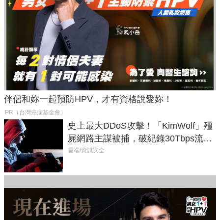
伴侶和妳一起預防HPV，才有資格說愛妳！
PR（台灣癌症基金會）
史上最大DDoS攻擊！「KimWolf」殭
屍網路主謀被捕，破紀錄30Tbps流量
癱瘓全球！
雲端/資訊安全