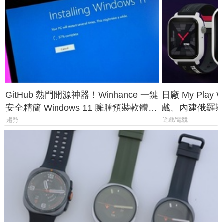
GitHub 熱門開源神器！Winhance 一鍵
日廠 My Play
安全精簡 Windows 11 臃腫預裝軟體與
戲、內建俄羅
後台追蹤
過竟然不能連
趨勢
遊戲/電競