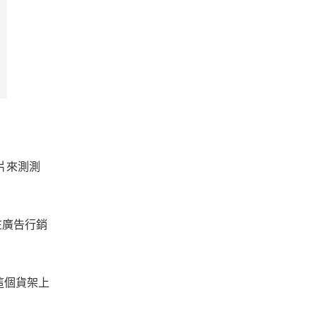
片來測測
在廣告行銷
這個貨架上