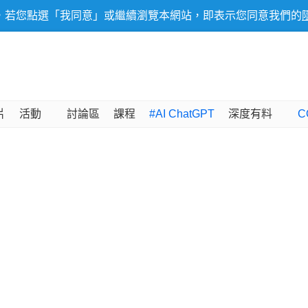
，若您點選「我同意」或繼續瀏覽本網站，即表示您同意我們的
片
活動
討論區
課程
#AI ChatGPT
深度有料
C