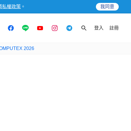
隱私權政策
。
我同意
登入
註冊
OMPUTEX 2026