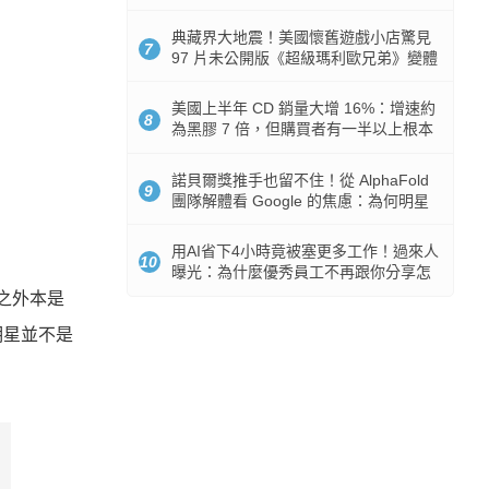
512GB 起跳
典藏界大地震！美國懷舊遊戲小店驚見
7
97 片未公開版《超級瑪利歐兄弟》變體
任天堂卡帶
美國上半年 CD 銷量大增 16%：增速約
8
為黑膠 7 倍，但購買者有一半以上根本
沒有播放器
諾貝爾獎推手也留不住！從 AlphaFold
9
團隊解體看 Google 的焦慮：為何明星
實驗室要為 Gemini 讓路？
用AI省下4小時竟被塞更多工作！過來人
10
曝光：為什麼優秀員工不再跟你分享怎
麼使用AI
此之外本是
明星並不是