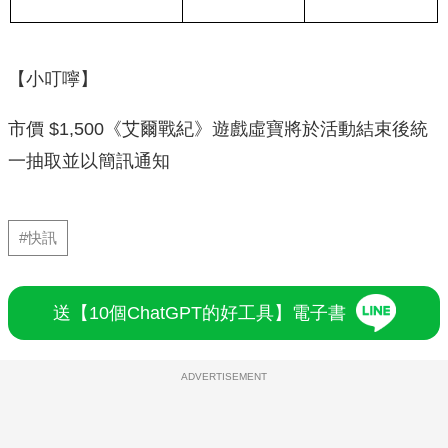
【小叮嚀】
市價 $1,500《艾爾戰紀》遊戲虛寶將於活動結束後統
一抽取並以簡訊通知
#快訊
送【10個ChatGPT的好工具】電子書
ADVERTISEMENT