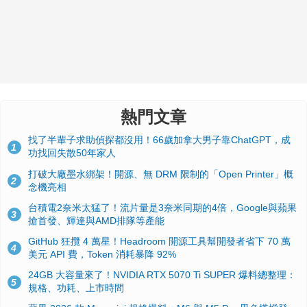
熱門文章
找了半輩子求助偵探都沒用！66歲加拿大男子靠ChatGPT，成
1
功找回失散50年家人
打破大廠墨水綁架！開源、無 DRM 限制的「Open Printer」概
2
念機亮相
台積電2奈米太猛了！流片量是3奈米同期的4倍，Google與蘋果
3
搶首發、輝達與AMD排隊等產能
GitHub 狂攬 4 萬星！Headroom 開源工具幫開發者省下 70 萬
4
美元 API 費，Token 消耗暴降 92%
24GB 大容量來了！NVIDIA RTX 5070 Ti SUPER 爆料總整理：
5
規格、功耗、上市時間